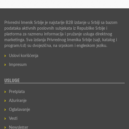
Privredni Imenik Srbije je najstarije B2B izdanje u Srbiji sa bazom
podataka aktivnih poslovnih subjekata iz Republike Srbije i
platforma za razmenu informacija i pružanje usluga direktnog
marketinga. Sva izdanja Privrednog Imenika Srbije (sajt, katalog i
program/cd) su dvojezična, na srpskom i engleskom jeziku.
Uslovi korišćenja
Impresum
USLUGE
Pretplata
Ažuriranje
Oglašavanje
Vesti
Newsletter