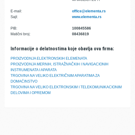
E-mail:
office@elementa.rs
Sajt:
www.elementa.rs
PIB:
100845586
Matični broj:
08436819
Informacije o delatnostima koje obavlja ova firma:
PROIZVODNJA ELEKTRONSKIH ELEMENATA
PROIZVODNJA MERNIH, ISTRAŽIVAČKIH I NAVIGACIONIH
INSTRUMENATA I APARATA
TRGOVINA NA VELIKO ELEKTRIČNIM APARATIMA ZA
DOMAĆINSTVO
TRGOVINA NA VELIKO ELEKTRONSKIM I TELEKOMUNIKACIONIM
DELOVIMA I OPREMOM