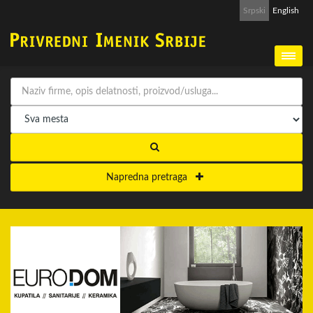
Srpski
English
Napredna pretraga