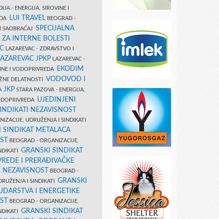
IJA - ENERGIJA, SIROVINE I
LUI TRAVEL
EDA
BEOGRAD -
SPECIJALNA
I SAOBRAĆAJ
 ZA INTERNE BOLESTI
C
LAZAREVAC - ZDRAVSTVO I
LAZAREVAC JPKP
LAZAREVAC -
EKODIM
VINE I VODOPRIVREDA
VODOVOD I
UŽNE DELATNOSTI
 JKP
STARA PAZOVA - ENERGIJA,
UJEDINJENI
VODOPRIVREDA
INDIKATI NEZAVISNOST
IZACIJE, UDRUŽENJA I SINDIKATI
 SINDIKAT METALACA
ST
BEOGRAD - ORGANIZACIJE,
GRANSKI SINDIKAT
NDIKATI
VREDE I PRERAĐIVAČKE
E NEZAVISNOST
BEOGRAD -
GRANSKI
DRUŽENJA I SINDIKATI
UDARSTVA I ENERGETIKE
ST
BEOGRAD - ORGANIZACIJE,
GRANSKI SINDIKAT
NDIKATI