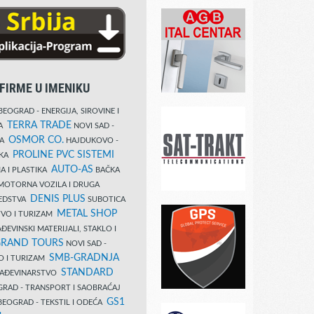
FIRME U IMENIKU
EOGRAD - ENERGIJA, SIROVINE I
TERRA TRADE
DA
NOVI SAD -
OSMOR CO.
KA
HAJDUKOVO -
PROLINE PVC SISTEMI
IKA
AUTO-AS
A I PLASTIKA
BAČKA
MOTORNA VOZILA I DRUGA
DENIS PLUS
REDSTVA
SUBOTICA
METAL SHOP
TVO I TURIZAM
ĐEVINSKI MATERIJALI, STAKLO I
RAND TOURS
NOVI SAD -
SMB-GRADNJA
O I TURIZAM
STANDARD
GRAĐEVINARSTVO
RAD - TRANSPORT I SAOBRAĆAJ
GS1
EOGRAD - TEKSTIL I ODEĆA