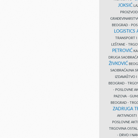
JOKSIĆ
LAZ
PROIZVO
GRAĐEVINARST
BEOGRAD - PO
LOGISTICS
TRANSPORT 
LEŠTANE - TRG
PETROVIĆ
KA
DRUGA SAOBRAĆ
ŽIVKOVIĆ
BEOGR
SAOBRAĆAJNA S
IZDAVAŠTVO 
BEOGRAD - TRGO
- POSLOVNE A
PAZOVA - GUM
BEOGRAD - TRG
ZADRUGA T
AKTIVNOST
POSLOVNE AKT
TRGOVINA OSTA
- DRVO I N