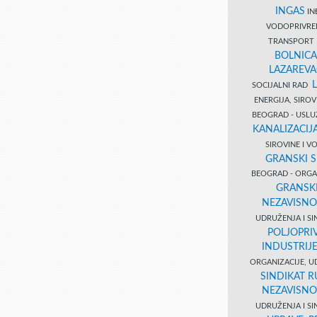
INGAS
INĐ
VODOPRIVR
TRANSPORT 
BOLNICA
LAZAREVA
SOCIJALNI RAD
ENERGIJA, SIRO
BEOGRAD - USL
KANALIZACIJA
SIROVINE I 
GRANSKI S
BEOGRAD - ORGAN
GRANSKI
NEZAVISNO
UDRUŽENJA I SI
POLJOPRI
INDUSTRIJ
ORGANIZACIJE, U
SINDIKAT R
NEZAVISNO
UDRUŽENJA I SI