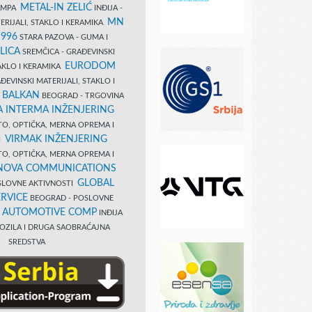
METAL-IN ZELIĆ
TAMPA
INĐIJA -
MN
ERIJALI, STAKLO I KERAMIKA
1996
STARA PAZOVA - GUMA I
LICA
SREMČICA - GRAĐEVINSKI
EURODOM
TAKLO I KERAMIKA
EVINSKI MATERIJALI, STAKLO I
 BALKAN
BEOGRAD - TRGOVINA
 INTERMA INŽENJERING
TO, OPTIČKA, MERNA OPREMA I
VIRMAK INŽENJERING
I
TO, OPTIČKA, MERNA OPREMA I
NOVA COMMUNICATIONS
GLOBAL
SLOVNE AKTIVNOSTI
RVICE
BEOGRAD - POSLOVNE
B AUTOMOTIVE COMP
INĐIJA
OZILA I DRUGA SAOBRAĆAJNA
SREDSTVA