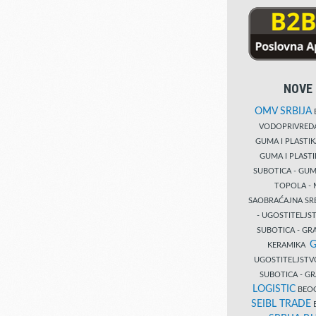
NOVE 
OMV SRBIJA
B
VODOPRIVRE
GUMA I PLASTI
GUMA I PLAST
SUBOTICA - GUM
TOPOLA - 
SAOBRAĆAJNA S
- UGOSTITELJS
SUBOTICA - GRA
G
KERAMIKA
UGOSTITELJSTV
SUBOTICA - 
LOGISTIC
BEOG
SEIBL TRADE
B