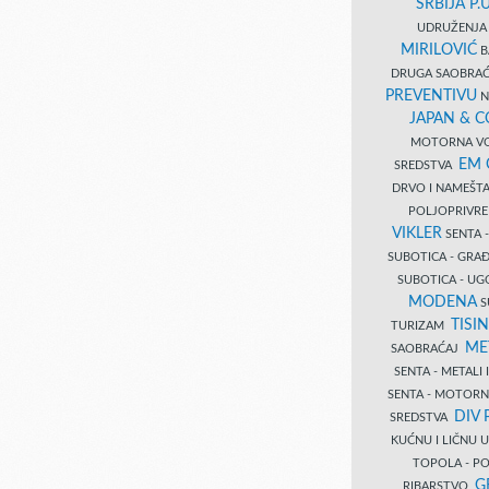
SRBIJA P.U
UDRUŽENJA 
MIRILOVIĆ
B
DRUGA SAOBRAĆ
PREVENTIVU
N
JAPAN & 
MOTORNA VO
EM
SREDSTVA
DRVO I NAMEŠT
POLJOPRIVRE
VIKLER
SENTA 
SUBOTICA - GR
SUBOTICA - UG
MODENA
S
TISI
TURIZAM
ME
SAOBRAĆAJ
SENTA - METALI
SENTA - MOTORN
DIV 
SREDSTVA
KUĆNU I LIČNU
TOPOLA - PO
G
RIBARSTVO