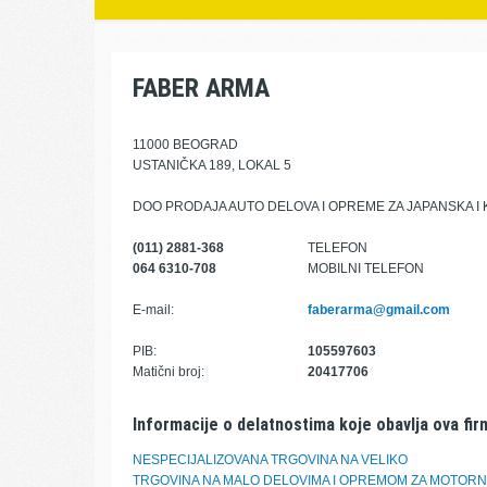
FABER ARMA
11000 BEOGRAD
USTANIČKA 189, LOKAL 5
DOO PRODAJA AUTO DELOVA I OPREME ZA JAPANSKA I 
(011) 2881-368
TELEFON
064 6310-708
MOBILNI TELEFON
E-mail:
faberarma@gmail.com
PIB:
105597603
Matični broj:
20417706
Informacije o delatnostima koje obavlja ova fir
NESPECIJALIZOVANA TRGOVINA NA VELIKO
TRGOVINA NA MALO DELOVIMA I OPREMOM ZA MOTORN