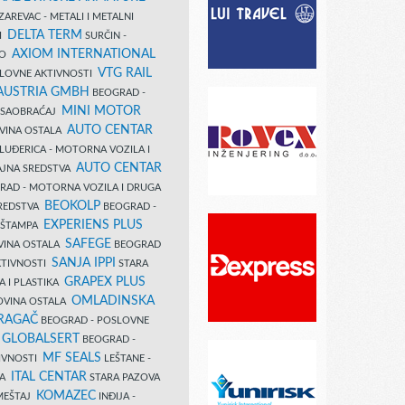
AREVAC - METALI I METALNI
DELTA TERM
DI
SURČIN -
AXIOM INTERNATIONAL
VO
VTG RAIL
SLOVNE AKTIVNOSTI
 AUSTRIA GMBH
BEOGRAD -
MINI MOTOR
I SAOBRAĆAJ
AUTO CENTAR
OVINA OSTALA
LUĐERICA - MOTORNA VOZILA I
AUTO CENTAR
AJNA SREDSTVA
AD - MOTORNA VOZILA I DRUGA
BEOKOLP
REDSTVA
BEOGRAD -
EXPERIENS PLUS
I ŠTAMPA
SAFEGE
VINA OSTALA
BEOGRAD
SANJA IPPI
KTIVNOSTI
STARA
GRAPEX PLUS
A I PLASTIKA
OMLADINSKA
OVINA OSTALA
RAGAČ
BEOGRAD - POSLOVNE
GLOBALSERT
I
BEOGRAD -
MF SEALS
IVNOSTI
LEŠTANE -
ITAL CENTAR
LA
STARA PAZOVA
KOMAZEC
AMEŠTAJ
INĐIJA -