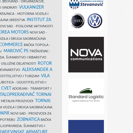
.
BEOGRAD - ORGANIZACIJE,
VULKANIZER
I SINDIKATI
ATAJNICA - MOTORNA VOZILA I
INSTITUT ZA
AJNA SREDSTVA
OVI SAD - POSLOVNE AKTIVNOSTI
COREA MOTORS
NOVI SAD -
ZILA I DRUGA SAOBRAĆAJNA
 COMMERCE
BAČKA TOPOLA -
MAROVIĆ PS
AJ
TREŠNJEVAC -
DA, ŠUMARSTVO I RIBARSTVO
ROTOR
- USLUŽNE DELATNOSTI
ALEKSANDER A
AĐEVINARSTVO
VILA
OSTITELJSTVO I TURIZAM
UBOTICA - UGOSTITELJSTVO I
N CVET
ADORJAN - TRANSPORT I
TALOPRERAĐIVAČ TORNAI
TORNAI
 I METALNI PROIZVODI
A VOZILA I DRUGA SAOBRAĆAJNA
PAPIR
NOVI SAD - PROIZVODI ZA
ZOBNATICA
 UPOTREBU
BAČKA
LJOPRIVREDA, ŠUMARSTVO I
RAĐEVINSKE ARMATURE