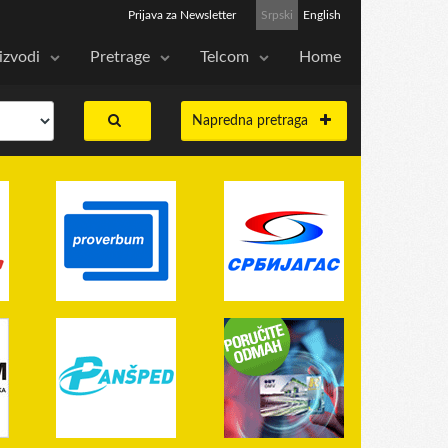
Prijava za Newsletter
Srpski
English
izvodi
Pretrage
Telcom
Home
Napredna pretraga