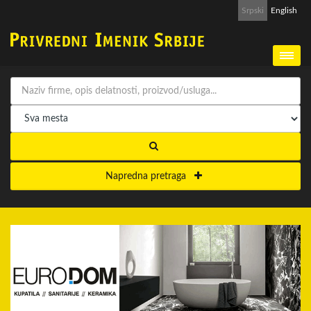
Srpski
English
Napredna pretraga