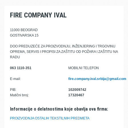
FIRE COMPANY IVAL
11000 BEOGRAD
GOSTIVARSKA 15
DOO PREDUZEĆE ZA PROIZVODNJU, INŽENJERING I TRGOVINU
OPREMA, SERVIS I PROPISI ZA ZAŠTITU OD POŽARA I ZAŠTITU NA
RADU
063 1110-351
MOBILNI TELEFON
E-mail:
fire.company.ival.srbija@gmail.com
PIB:
102009742
Matični broj:
17320467
Informacije o delatnostima koje obavlja ova firma:
PROIZVODNJA OSTALIH TEKSTILNIH PREDMETA