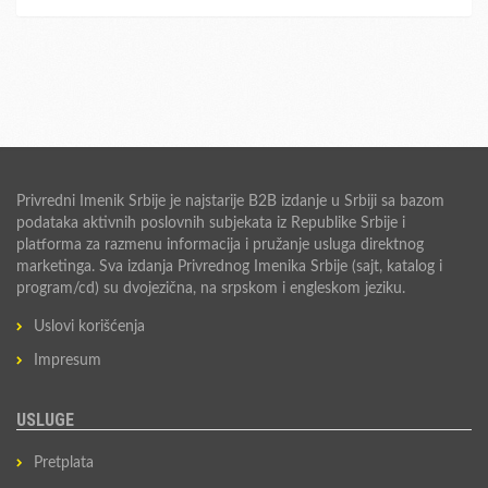
Privredni Imenik Srbije je najstarije B2B izdanje u Srbiji sa bazom
podataka aktivnih poslovnih subjekata iz Republike Srbije i
platforma za razmenu informacija i pružanje usluga direktnog
marketinga. Sva izdanja Privrednog Imenika Srbije (sajt, katalog i
program/cd) su dvojezična, na srpskom i engleskom jeziku.
Uslovi korišćenja
Impresum
USLUGE
Pretplata