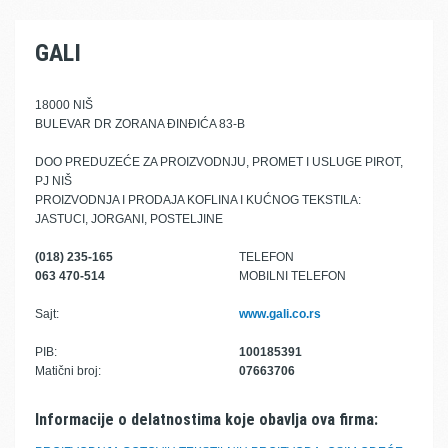
GALI
18000 NIŠ
BULEVAR DR ZORANA ĐINĐIĆA 83-B
DOO PREDUZEĆE ZA PROIZVODNJU, PROMET I USLUGE PIROT,
PJ NIŠ
PROIZVODNJA I PRODAJA KOFLINA I KUĆNOG TEKSTILA:
JASTUCI, JORGANI, POSTELJINE
(018) 235-165
TELEFON
063 470-514
MOBILNI TELEFON
Sajt:
www.gali.co.rs
PIB:
100185391
Matični broj:
07663706
Informacije o delatnostima koje obavlja ova firma: