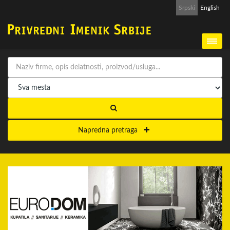
Srpski
English
Napredna pretraga