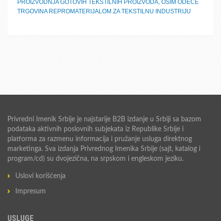
PROIZVODNJA GOTOVIH TEKSTILNIH PROIZVODA, OSIM ODEĆE
TRGOVINA REPROMATERIJALOM ZA TEKSTILNU INDUSTRIJU
Privredni Imenik Srbije je najstarije B2B izdanje u Srbiji sa bazom
podataka aktivnih poslovnih subjekata iz Republike Srbije i
platforma za razmenu informacija i pružanje usluga direktnog
marketinga. Sva izdanja Privrednog Imenika Srbije (sajt, katalog i
program/cd) su dvojezična, na srpskom i engleskom jeziku.
Uslovi korišćenja
Impresum
USLUGE