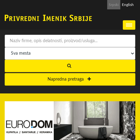
Srpski
English
Napredna pretraga