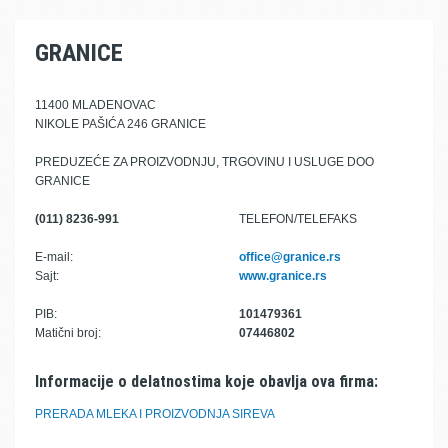
GRANICE
11400 MLADENOVAC
NIKOLE PAŠIĆA 246 GRANICE
PREDUZEĆE ZA PROIZVODNJU, TRGOVINU I USLUGE DOO
GRANICE
(011) 8236-991
TELEFON/TELEFAKS
E-mail:
office@granice.rs
Sajt:
www.granice.rs
PIB:
101479361
Matični broj:
07446802
Informacije o delatnostima koje obavlja ova firma:
PRERADA MLEKA I PROIZVODNJA SIREVA