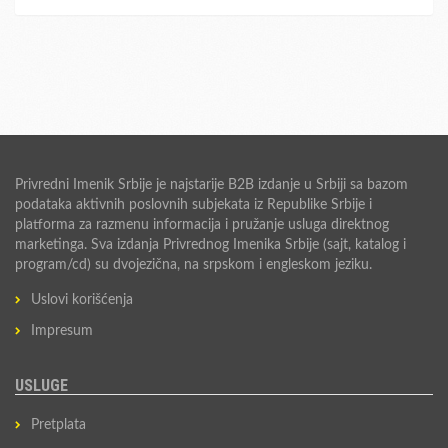
Privredni Imenik Srbije je najstarije B2B izdanje u Srbiji sa bazom
podataka aktivnih poslovnih subjekata iz Republike Srbije i
platforma za razmenu informacija i pružanje usluga direktnog
marketinga. Sva izdanja Privrednog Imenika Srbije (sajt, katalog i
program/cd) su dvojezična, na srpskom i engleskom jeziku.
Uslovi korišćenja
Impresum
USLUGE
Pretplata