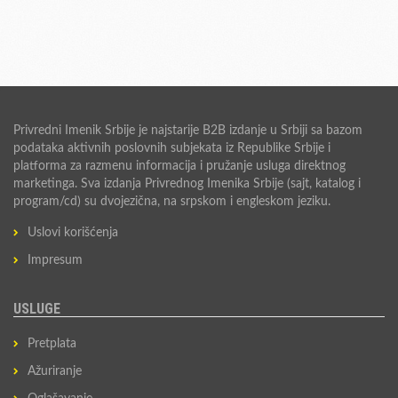
Privredni Imenik Srbije je najstarije B2B izdanje u Srbiji sa bazom
podataka aktivnih poslovnih subjekata iz Republike Srbije i
platforma za razmenu informacija i pružanje usluga direktnog
marketinga. Sva izdanja Privrednog Imenika Srbije (sajt, katalog i
program/cd) su dvojezična, na srpskom i engleskom jeziku.
Uslovi korišćenja
Impresum
USLUGE
Pretplata
Ažuriranje