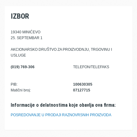
IZBOR
19340 MINIĆEVO
25. SEPTEMBAR 1
AKCIONARSKO DRUŠTVO ZA PROIZVODNJU, TRGOVINU I
USLUGE
(019) 769-306
TELEFON/TELEFAKS
PIB:
100630305
Matični broj:
07127715
Informacije o delatnostima koje obavlja ova firma:
POSREDOVANJE U PRODAJI RAZNOVRSNIH PROIZVODA