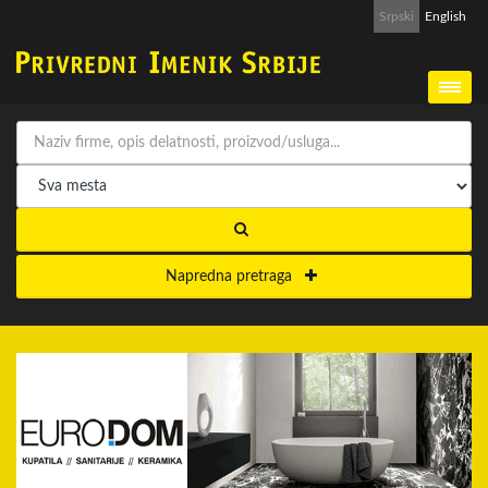
Srpski
English
Napredna pretraga