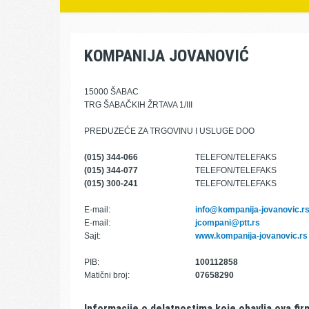
KOMPANIJA JOVANOVIĆ
15000 ŠABAC
TRG ŠABAČKIH ŽRTAVA 1/III
PREDUZEĆE ZA TRGOVINU I USLUGE DOO
(015) 344-066
TELEFON/TELEFAKS
(015) 344-077
TELEFON/TELEFAKS
(015) 300-241
TELEFON/TELEFAKS
E-mail:
info@kompanija-jovanovic.r
E-mail:
jcompani@ptt.rs
Sajt:
www.kompanija-jovanovic.rs
PIB:
100112858
Matični broj:
07658290
Informacije o delatnostima koje obavlja ova fir