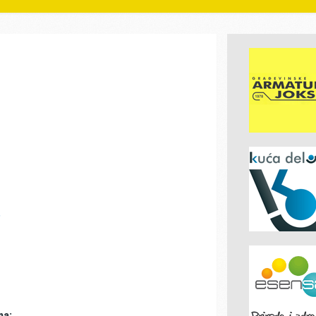
s
ma: