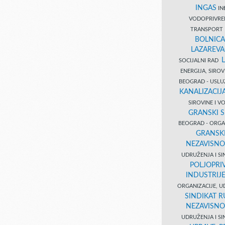
INGAS
INĐ
VODOPRIVR
TRANSPORT 
BOLNICA
LAZAREVA
SOCIJALNI RAD
ENERGIJA, SIRO
BEOGRAD - USL
KANALIZACIJA
SIROVINE I 
GRANSKI S
BEOGRAD - ORGAN
GRANSKI
NEZAVISNO
UDRUŽENJA I SI
POLJOPRI
INDUSTRIJ
ORGANIZACIJE, U
SINDIKAT R
NEZAVISNO
UDRUŽENJA I SI