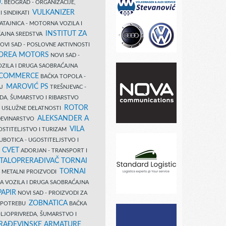
.
BEOGRAD - ORGANIZACIJE,
VULKANIZER
I SINDIKATI
ATAJNICA - MOTORNA VOZILA I
INSTITUT ZA
AJNA SREDSTVA
OVI SAD - POSLOVNE AKTIVNOSTI
COREA MOTORS
NOVI SAD -
ZILA I DRUGA SAOBRAĆAJNA
 COMMERCE
BAČKA TOPOLA -
MAROVIĆ PS
AJ
TREŠNJEVAC -
DA, ŠUMARSTVO I RIBARSTVO
ROTOR
- USLUŽNE DELATNOSTI
ALEKSANDER A
AĐEVINARSTVO
VILA
OSTITELJSTVO I TURIZAM
UBOTICA - UGOSTITELJSTVO I
N CVET
ADORJAN - TRANSPORT I
TALOPRERAĐIVAČ TORNAI
TORNAI
 I METALNI PROIZVODI
A VOZILA I DRUGA SAOBRAĆAJNA
PAPIR
NOVI SAD - PROIZVODI ZA
ZOBNATICA
 UPOTREBU
BAČKA
LJOPRIVREDA, ŠUMARSTVO I
RAĐEVINSKE ARMATURE