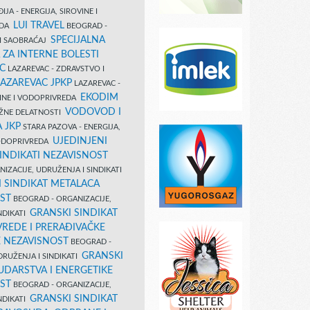
IJA - ENERGIJA, SIROVINE I
LUI TRAVEL
EDA
BEOGRAD -
SPECIJALNA
I SAOBRAĆAJ
 ZA INTERNE BOLESTI
C
LAZAREVAC - ZDRAVSTVO I
LAZAREVAC JPKP
LAZAREVAC -
EKODIM
VINE I VODOPRIVREDA
VODOVOD I
UŽNE DELATNOSTI
 JKP
STARA PAZOVA - ENERGIJA,
UJEDINJENI
VODOPRIVREDA
INDIKATI NEZAVISNOST
IZACIJE, UDRUŽENJA I SINDIKATI
 SINDIKAT METALACA
ST
BEOGRAD - ORGANIZACIJE,
GRANSKI SINDIKAT
NDIKATI
VREDE I PRERAĐIVAČKE
E NEZAVISNOST
BEOGRAD -
GRANSKI
DRUŽENJA I SINDIKATI
UDARSTVA I ENERGETIKE
ST
BEOGRAD - ORGANIZACIJE,
GRANSKI SINDIKAT
NDIKATI