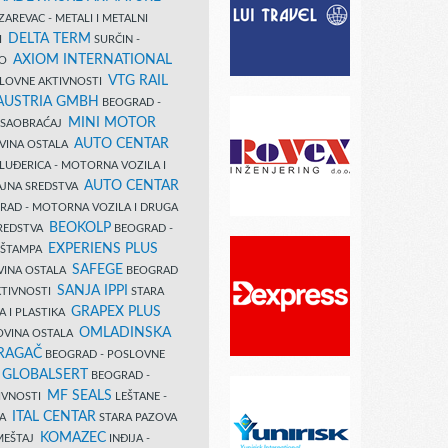
AREVAC - METALI I METALNI
DELTA TERM
DI
SURČIN -
AXIOM INTERNATIONAL
VO
VTG RAIL
SLOVNE AKTIVNOSTI
 AUSTRIA GMBH
BEOGRAD -
MINI MOTOR
I SAOBRAĆAJ
AUTO CENTAR
OVINA OSTALA
LUĐERICA - MOTORNA VOZILA I
AUTO CENTAR
AJNA SREDSTVA
AD - MOTORNA VOZILA I DRUGA
BEOKOLP
REDSTVA
BEOGRAD -
EXPERIENS PLUS
I ŠTAMPA
SAFEGE
VINA OSTALA
BEOGRAD
SANJA IPPI
KTIVNOSTI
STARA
GRAPEX PLUS
A I PLASTIKA
OMLADINSKA
OVINA OSTALA
RAGAČ
BEOGRAD - POSLOVNE
GLOBALSERT
I
BEOGRAD -
MF SEALS
IVNOSTI
LEŠTANE -
ITAL CENTAR
LA
STARA PAZOVA
KOMAZEC
AMEŠTAJ
INĐIJA -