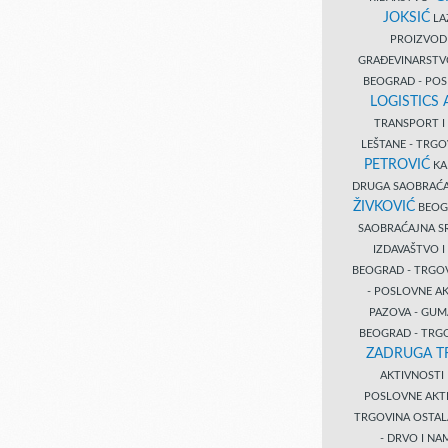
JOKSIĆ
LAZ
PROIZVO
GRAĐEVINARST
BEOGRAD - PO
LOGISTICS
TRANSPORT 
LEŠTANE - TRG
PETROVIĆ
KA
DRUGA SAOBRAĆ
ŽIVKOVIĆ
BEOGR
SAOBRAĆAJNA S
IZDAVAŠTVO 
BEOGRAD - TRGO
- POSLOVNE A
PAZOVA - GUM
BEOGRAD - TRG
ZADRUGA T
AKTIVNOST
POSLOVNE AKT
TRGOVINA OSTA
- DRVO I N