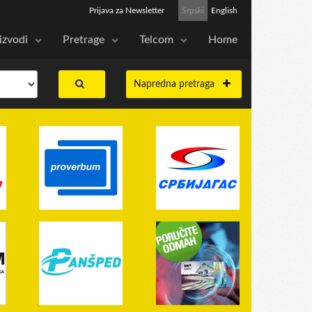
Prijava za Newsletter
Srpski
English
izvodi
Pretrage
Telcom
Home
Napredna pretraga