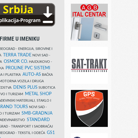
FIRME U IMENIKU
EOGRAD - ENERGIJA, SIROVINE I
TERRA TRADE
DA
NOVI SAD -
OSMOR CO.
KA
HAJDUKOVO -
PROLINE PVC SISTEMI
IKA
AUTO-AS
A I PLASTIKA
BAČKA
MOTORNA VOZILA I DRUGA
DENIS PLUS
REDSTVA
SUBOTICA
METAL SHOP
TVO I TURIZAM
ĐEVINSKI MATERIJALI, STAKLO I
RAND TOURS
NOVI SAD -
SMB-GRADNJA
O I TURIZAM
STANDARD
GRAĐEVINARSTVO
RAD - TRANSPORT I SAOBRAĆAJ
GS1
EOGRAD - TEKSTIL I ODEĆA