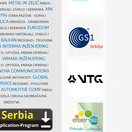
METAL-IN ZELIĆ
TAMPA
INĐIJA -
MN
ERIJALI, STAKLO I KERAMIKA
1996
STARA PAZOVA - GUMA I
LICA
SREMČICA - GRAĐEVINSKI
EURODOM
TAKLO I KERAMIKA
EVINSKI MATERIJALI, STAKLO I
 BALKAN
BEOGRAD - TRGOVINA
 INTERMA INŽENJERING
TO, OPTIČKA, MERNA OPREMA I
VIRMAK INŽENJERING
I
TO, OPTIČKA, MERNA OPREMA I
NOVA COMMUNICATIONS
GLOBAL
SLOVNE AKTIVNOSTI
RVICE
BEOGRAD - POSLOVNE
B AUTOMOTIVE COMP
INĐIJA
OZILA I DRUGA SAOBRAĆAJNA
SREDSTVA