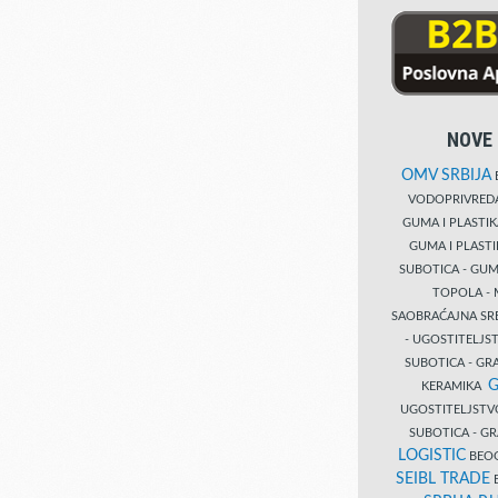
NOVE 
OMV SRBIJA
B
VODOPRIVRE
GUMA I PLASTI
GUMA I PLAST
SUBOTICA - GUM
TOPOLA - 
SAOBRAĆAJNA S
- UGOSTITELJS
SUBOTICA - GRA
G
KERAMIKA
UGOSTITELJSTV
SUBOTICA - 
LOGISTIC
BEOG
SEIBL TRADE
B