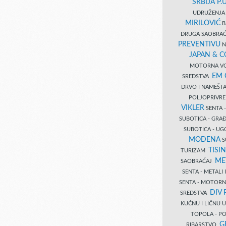
SRBIJA P.U
UDRUŽENJA 
MIRILOVIĆ
B
DRUGA SAOBRAĆ
PREVENTIVU
N
JAPAN & 
MOTORNA VO
EM
SREDSTVA
DRVO I NAMEŠT
POLJOPRIVRE
VIKLER
SENTA 
SUBOTICA - GR
SUBOTICA - UG
MODENA
S
TISI
TURIZAM
ME
SAOBRAĆAJ
SENTA - METALI
SENTA - MOTORN
DIV 
SREDSTVA
KUĆNU I LIČNU
TOPOLA - PO
G
RIBARSTVO