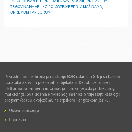
POSREDOVANJE U PRODAJI RAZNOVRSNIH PROIZVODA
TRGOVINA NA VELIKO POLJOPRIVREDNIM MAŠINAMA,
OPREMOM I PRIBOROM
Privredni Imenik Srbije je najstarije B2B izdanje u Srbiji sa bazom
podataka aktivnih poslovnih subjekata iz Republike Srbije i
platforma za razmenu informacija i pružanje usluga direktnog
marketinga. Sva izdanja Privrednog Imenika Srbije (sajt, katalog i
program/cd) su dvojezična, na srpskom i engleskom jeziku.
Uslovi korišćenja
Impresum