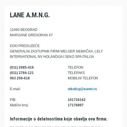
LANE A.M.N.G.
11060 BEOGRAD
MARIJANE GREGORAN 47
DOO PREDUZEĆE
GENERALNI ZASTUPNIK FIRMI WELGER NEMAČKA, LELY
INTERNATIONAL NV HOLANDIJA I SEKO SPA ITALIJA
(011) 2085-419
TELEFON
(011) 2784-121
TELEFAKS
063 259-618
MOBILNI TELEFON
E-mail:
nikolicg@eunet.rs
PIB:
101726162
Matični broj:
17176897
Informacije o delatnostima koje obavlja ova firma: