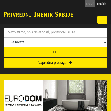
Srpski
English
Napredna pretraga