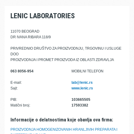
LENIC LABORATORIES
11070 BEOGRAD
DR IVANA RIBARA 118/9
PRIVREDNIO DRUŠTVO ZA PROIZVODNJU, TRGOVINU I USLUGE
DOO
PROIZVODNJA I PROMET PROIZVODA IZ OBLASTI ZDRAVLJA
063 8056-954
MOBILNI TELEFON
E-mail:
lab@lenic.rs
Sajt:
www.lenic.rs
PIB:
103665505
Matični broj:
17593382
Informacije o delatnostima koje obavlja ova firma:
PROIZVODNJA HOMOGENIZOVANIH HRANLJIVIH PREPARATA I