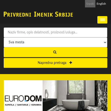
Srpski
English
Napredna pretraga