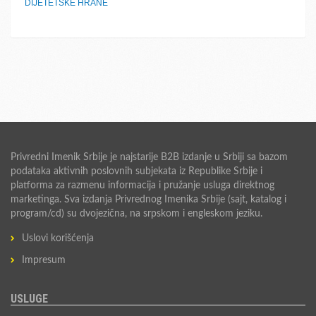
DIJETETSKE HRANE
Privredni Imenik Srbije je najstarije B2B izdanje u Srbiji sa bazom
podataka aktivnih poslovnih subjekata iz Republike Srbije i
platforma za razmenu informacija i pružanje usluga direktnog
marketinga. Sva izdanja Privrednog Imenika Srbije (sajt, katalog i
program/cd) su dvojezična, na srpskom i engleskom jeziku.
Uslovi korišćenja
Impresum
USLUGE