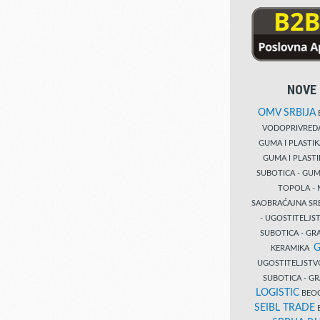
NOVE 
OMV SRBIJA
B
VODOPRIVRE
GUMA I PLASTI
GUMA I PLAST
SUBOTICA - GUM
TOPOLA - 
SAOBRAĆAJNA S
- UGOSTITELJS
SUBOTICA - GRA
G
KERAMIKA
UGOSTITELJSTV
SUBOTICA - 
LOGISTIC
BEOG
SEIBL TRADE
B