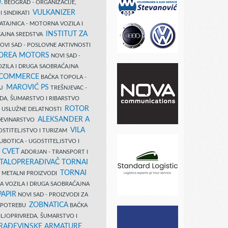
.
BEOGRAD - ORGANIZACIJE,
VULKANIZER
I SINDIKATI
ATAJNICA - MOTORNA VOZILA I
INSTITUT ZA
AJNA SREDSTVA
OVI SAD - POSLOVNE AKTIVNOSTI
COREA MOTORS
NOVI SAD -
ZILA I DRUGA SAOBRAĆAJNA
 COMMERCE
BAČKA TOPOLA -
MAROVIĆ PS
AJ
TREŠNJEVAC -
DA, ŠUMARSTVO I RIBARSTVO
ROTOR
- USLUŽNE DELATNOSTI
ALEKSANDER A
AĐEVINARSTVO
VILA
OSTITELJSTVO I TURIZAM
UBOTICA - UGOSTITELJSTVO I
N CVET
ADORJAN - TRANSPORT I
TALOPRERAĐIVAČ TORNAI
TORNAI
 I METALNI PROIZVODI
A VOZILA I DRUGA SAOBRAĆAJNA
PAPIR
NOVI SAD - PROIZVODI ZA
ZOBNATICA
 UPOTREBU
BAČKA
LJOPRIVREDA, ŠUMARSTVO I
RAĐEVINSKE ARMATURE