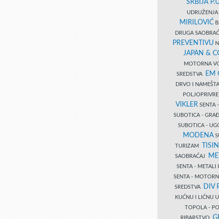
SRBIJA P.U
UDRUŽENJA 
MIRILOVIĆ
B
DRUGA SAOBRAĆ
PREVENTIVU
N
JAPAN & 
MOTORNA VO
EM
SREDSTVA
DRVO I NAMEŠT
POLJOPRIVRE
VIKLER
SENTA 
SUBOTICA - GR
SUBOTICA - UG
MODENA
S
TISI
TURIZAM
ME
SAOBRAĆAJ
SENTA - METALI
SENTA - MOTORN
DIV 
SREDSTVA
KUĆNU I LIČNU
TOPOLA - PO
G
RIBARSTVO