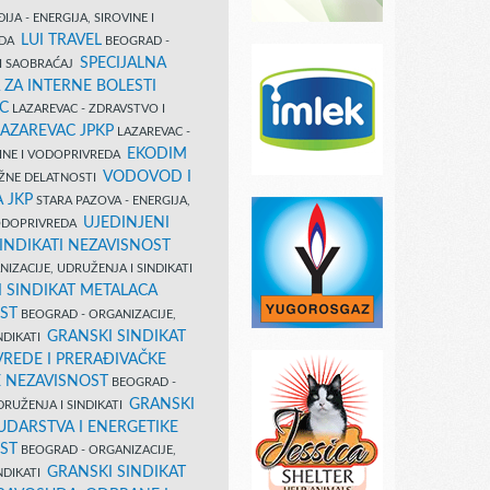
IJA - ENERGIJA, SIROVINE I
LUI TRAVEL
EDA
BEOGRAD -
SPECIJALNA
I SAOBRAĆAJ
 ZA INTERNE BOLESTI
C
LAZAREVAC - ZDRAVSTVO I
LAZAREVAC JPKP
LAZAREVAC -
EKODIM
VINE I VODOPRIVREDA
VODOVOD I
UŽNE DELATNOSTI
 JKP
STARA PAZOVA - ENERGIJA,
UJEDINJENI
VODOPRIVREDA
INDIKATI NEZAVISNOST
IZACIJE, UDRUŽENJA I SINDIKATI
 SINDIKAT METALACA
ST
BEOGRAD - ORGANIZACIJE,
GRANSKI SINDIKAT
NDIKATI
VREDE I PRERAĐIVAČKE
E NEZAVISNOST
BEOGRAD -
GRANSKI
DRUŽENJA I SINDIKATI
UDARSTVA I ENERGETIKE
ST
BEOGRAD - ORGANIZACIJE,
GRANSKI SINDIKAT
NDIKATI