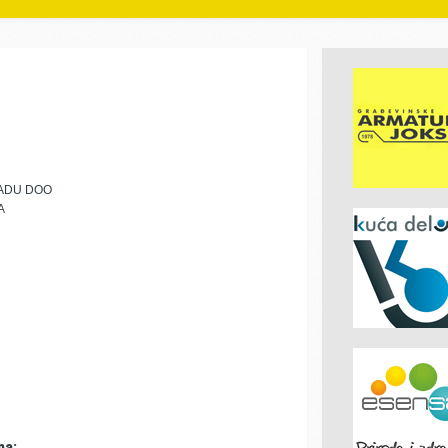
RADU DOO
A
ma: