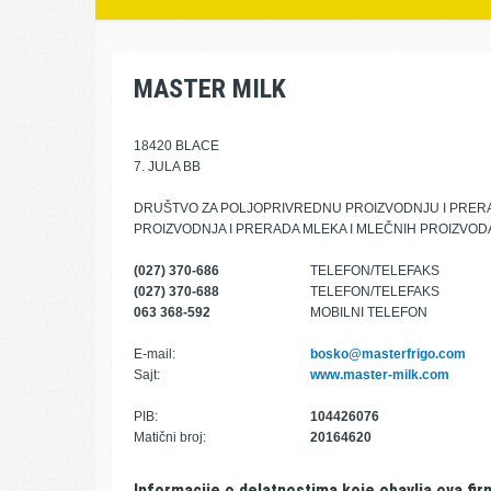
MASTER MILK
18420 BLACE
7. JULA BB
DRUŠTVO ZA POLJOPRIVREDNU PROIZVODNJU I PRE
PROIZVODNJA I PRERADA MLEKA I MLEČNIH PROIZVOD
(027) 370-686
TELEFON/TELEFAKS
(027) 370-688
TELEFON/TELEFAKS
063 368-592
MOBILNI TELEFON
E-mail:
bosko@masterfrigo.com
Sajt:
www.master-milk.com
PIB:
104426076
Matični broj:
20164620
Informacije o delatnostima koje obavlja ova fir