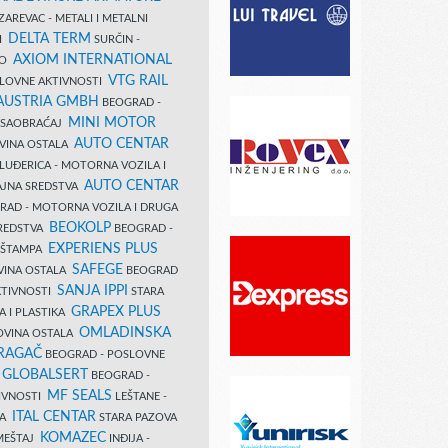
AREVAC - METALI I METALNI
DELTA TERM
DI
SURČIN -
AXIOM INTERNATIONAL
VO
VTG RAIL
SLOVNE AKTIVNOSTI
 AUSTRIA GMBH
BEOGRAD -
MINI MOTOR
I SAOBRAĆAJ
AUTO CENTAR
OVINA OSTALA
LUĐERICA - MOTORNA VOZILA I
AUTO CENTAR
AJNA SREDSTVA
AD - MOTORNA VOZILA I DRUGA
BEOKOLP
REDSTVA
BEOGRAD -
EXPERIENS PLUS
I ŠTAMPA
SAFEGE
VINA OSTALA
BEOGRAD
SANJA IPPI
KTIVNOSTI
STARA
GRAPEX PLUS
A I PLASTIKA
OMLADINSKA
OVINA OSTALA
RAGAČ
BEOGRAD - POSLOVNE
GLOBALSERT
I
BEOGRAD -
MF SEALS
IVNOSTI
LEŠTANE -
ITAL CENTAR
LA
STARA PAZOVA
KOMAZEC
AMEŠTAJ
INĐIJA -