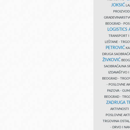
JOKSIĆ
LAZ
PROIZVO
GRAĐEVINARST
BEOGRAD - PO
LOGISTICS
TRANSPORT 
LEŠTANE - TRG
PETROVIĆ
KA
DRUGA SAOBRAĆ
ŽIVKOVIĆ
BEOGR
SAOBRAĆAJNA S
IZDAVAŠTVO 
BEOGRAD - TRGO
- POSLOVNE A
PAZOVA - GUM
BEOGRAD - TRG
ZADRUGA T
AKTIVNOST
POSLOVNE AKT
TRGOVINA OSTA
- DRVO I N