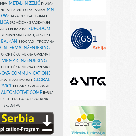
METAL-IN ZELIĆ
TAMPA
INĐIJA -
MN
ERIJALI, STAKLO I KERAMIKA
1996
STARA PAZOVA - GUMA I
LICA
SREMČICA - GRAĐEVINSKI
EURODOM
TAKLO I KERAMIKA
EVINSKI MATERIJALI, STAKLO I
 BALKAN
BEOGRAD - TRGOVINA
 INTERMA INŽENJERING
TO, OPTIČKA, MERNA OPREMA I
VIRMAK INŽENJERING
I
TO, OPTIČKA, MERNA OPREMA I
NOVA COMMUNICATIONS
GLOBAL
SLOVNE AKTIVNOSTI
RVICE
BEOGRAD - POSLOVNE
B AUTOMOTIVE COMP
INĐIJA
OZILA I DRUGA SAOBRAĆAJNA
SREDSTVA