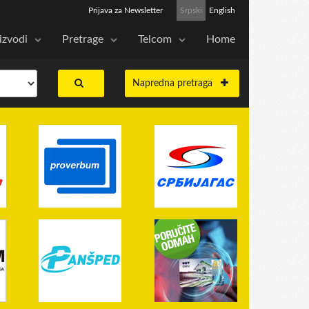
Prijava za Newsletter
Srpski
English
izvodi
Pretrage
Telcom
Home
Napredna pretraga