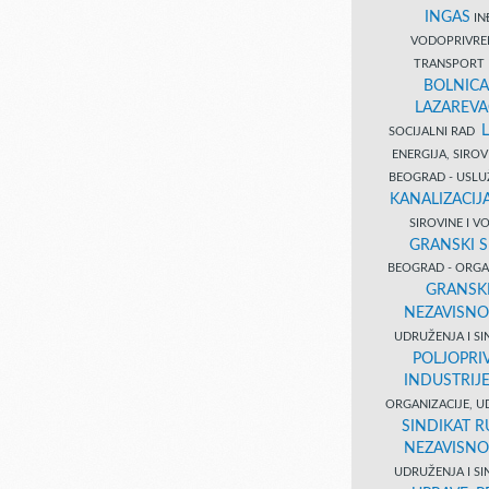
INGAS
INĐ
VODOPRIVR
TRANSPORT 
BOLNICA
LAZAREVA
SOCIJALNI RAD
ENERGIJA, SIRO
BEOGRAD - USL
KANALIZACIJA
SIROVINE I 
GRANSKI S
BEOGRAD - ORGAN
GRANSKI
NEZAVISNO
UDRUŽENJA I SI
POLJOPRI
INDUSTRIJ
ORGANIZACIJE, U
SINDIKAT R
NEZAVISNO
UDRUŽENJA I SI