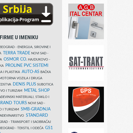
FIRME U IMENIKU
EOGRAD - ENERGIJA, SIROVINE I
TERRA TRADE
DA
NOVI SAD -
OSMOR CO.
KA
HAJDUKOVO -
PROLINE PVC SISTEMI
IKA
AUTO-AS
A I PLASTIKA
BAČKA
MOTORNA VOZILA I DRUGA
DENIS PLUS
REDSTVA
SUBOTICA
METAL SHOP
TVO I TURIZAM
ĐEVINSKI MATERIJALI, STAKLO I
RAND TOURS
NOVI SAD -
SMB-GRADNJA
O I TURIZAM
STANDARD
GRAĐEVINARSTVO
RAD - TRANSPORT I SAOBRAĆAJ
GS1
EOGRAD - TEKSTIL I ODEĆA