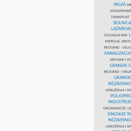
INGAS
INĐ
VODOPRIVR
TRANSPORT 
BOLNICA
LAZAREVA
SOCIJALNI RAD
ENERGIJA, SIRO
BEOGRAD - USL
KANALIZACIJA
SIROVINE I 
GRANSKI S
BEOGRAD - ORGAN
GRANSKI
NEZAVISNO
UDRUŽENJA I SI
POLJOPRI
INDUSTRIJ
ORGANIZACIJE, U
SINDIKAT R
NEZAVISNO
UDRUŽENJA I SI