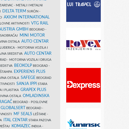
AREVAC - METALI I METALNI
DELTA TERM
DI
SURČIN -
AXIOM INTERNATIONAL
VO
VTG RAIL
SLOVNE AKTIVNOSTI
 AUSTRIA GMBH
BEOGRAD -
MINI MOTOR
I SAOBRAĆAJ
AUTO CENTAR
OVINA OSTALA
LUĐERICA - MOTORNA VOZILA I
AUTO CENTAR
AJNA SREDSTVA
AD - MOTORNA VOZILA I DRUGA
BEOKOLP
REDSTVA
BEOGRAD -
EXPERIENS PLUS
I ŠTAMPA
SAFEGE
VINA OSTALA
BEOGRAD
SANJA IPPI
KTIVNOSTI
STARA
GRAPEX PLUS
A I PLASTIKA
OMLADINSKA
OVINA OSTALA
RAGAČ
BEOGRAD - POSLOVNE
GLOBALSERT
I
BEOGRAD -
MF SEALS
IVNOSTI
LEŠTANE -
ITAL CENTAR
LA
STARA PAZOVA
KOMAZEC
AMEŠTAJ
INĐIJA -