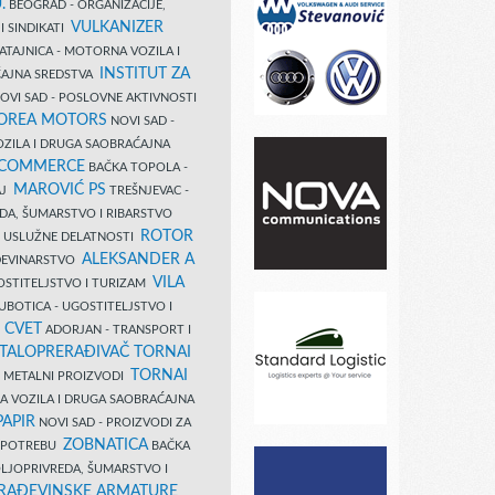
.
BEOGRAD - ORGANIZACIJE,
VULKANIZER
I SINDIKATI
ATAJNICA - MOTORNA VOZILA I
INSTITUT ZA
AJNA SREDSTVA
OVI SAD - POSLOVNE AKTIVNOSTI
COREA MOTORS
NOVI SAD -
ZILA I DRUGA SAOBRAĆAJNA
 COMMERCE
BAČKA TOPOLA -
MAROVIĆ PS
AJ
TREŠNJEVAC -
DA, ŠUMARSTVO I RIBARSTVO
ROTOR
- USLUŽNE DELATNOSTI
ALEKSANDER A
AĐEVINARSTVO
VILA
OSTITELJSTVO I TURIZAM
UBOTICA - UGOSTITELJSTVO I
N CVET
ADORJAN - TRANSPORT I
TALOPRERAĐIVAČ TORNAI
TORNAI
 I METALNI PROIZVODI
A VOZILA I DRUGA SAOBRAĆAJNA
PAPIR
NOVI SAD - PROIZVODI ZA
ZOBNATICA
 UPOTREBU
BAČKA
LJOPRIVREDA, ŠUMARSTVO I
RAĐEVINSKE ARMATURE