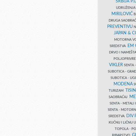
SRBIJA P.U
UDRUŽENJA 
MIRILOVIĆ
B
DRUGA SAOBRAĆ
PREVENTIVU
N
JAPAN & 
MOTORNA VO
EM
SREDSTVA
DRVO I NAMEŠT
POLJOPRIVRE
VIKLER
SENTA 
SUBOTICA - GR
SUBOTICA - UG
MODENA
S
TISI
TURIZAM
ME
SAOBRAĆAJ
SENTA - METALI
SENTA - MOTORN
DIV 
SREDSTVA
KUĆNU I LIČNU
TOPOLA - PO
G
RIBARSTVO