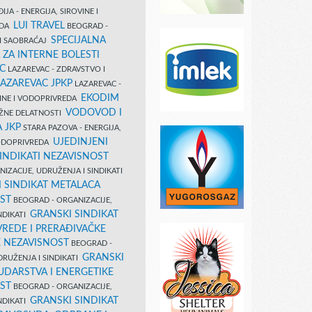
IJA - ENERGIJA, SIROVINE I
LUI TRAVEL
EDA
BEOGRAD -
SPECIJALNA
I SAOBRAĆAJ
 ZA INTERNE BOLESTI
C
LAZAREVAC - ZDRAVSTVO I
LAZAREVAC JPKP
LAZAREVAC -
EKODIM
VINE I VODOPRIVREDA
VODOVOD I
UŽNE DELATNOSTI
 JKP
STARA PAZOVA - ENERGIJA,
UJEDINJENI
VODOPRIVREDA
INDIKATI NEZAVISNOST
IZACIJE, UDRUŽENJA I SINDIKATI
 SINDIKAT METALACA
ST
BEOGRAD - ORGANIZACIJE,
GRANSKI SINDIKAT
NDIKATI
VREDE I PRERAĐIVAČKE
E NEZAVISNOST
BEOGRAD -
GRANSKI
DRUŽENJA I SINDIKATI
UDARSTVA I ENERGETIKE
ST
BEOGRAD - ORGANIZACIJE,
GRANSKI SINDIKAT
NDIKATI