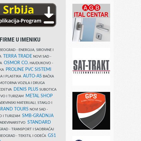
FIRME U IMENIKU
EOGRAD - ENERGIJA, SIROVINE I
TERRA TRADE
DA
NOVI SAD -
OSMOR CO.
KA
HAJDUKOVO -
PROLINE PVC SISTEMI
IKA
AUTO-AS
A I PLASTIKA
BAČKA
MOTORNA VOZILA I DRUGA
DENIS PLUS
REDSTVA
SUBOTICA
METAL SHOP
TVO I TURIZAM
ĐEVINSKI MATERIJALI, STAKLO I
RAND TOURS
NOVI SAD -
SMB-GRADNJA
O I TURIZAM
STANDARD
GRAĐEVINARSTVO
RAD - TRANSPORT I SAOBRAĆAJ
GS1
EOGRAD - TEKSTIL I ODEĆA