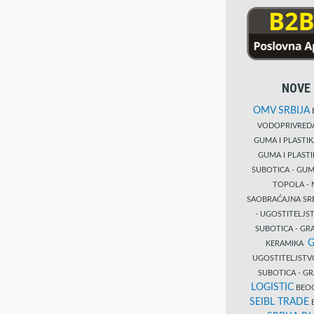
NOVE 
OMV SRBIJA
B
VODOPRIVRE
GUMA I PLASTI
GUMA I PLAST
SUBOTICA - GUM
TOPOLA - 
SAOBRAĆAJNA S
- UGOSTITELJS
SUBOTICA - GRA
G
KERAMIKA
UGOSTITELJSTV
SUBOTICA - 
LOGISTIC
BEOG
SEIBL TRADE
B