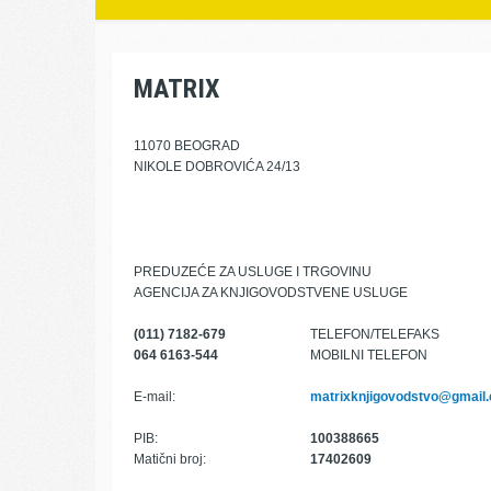
MATRIX
11070 BEOGRAD
NIKOLE DOBROVIĆA 24/13
PREDUZEĆE ZA USLUGE I TRGOVINU
AGENCIJA ZA KNJIGOVODSTVENE USLUGE
(011) 7182-679
TELEFON/TELEFAKS
064 6163-544
MOBILNI TELEFON
E-mail:
matrixknjigovodstvo@gmail
PIB:
100388665
Matični broj:
17402609