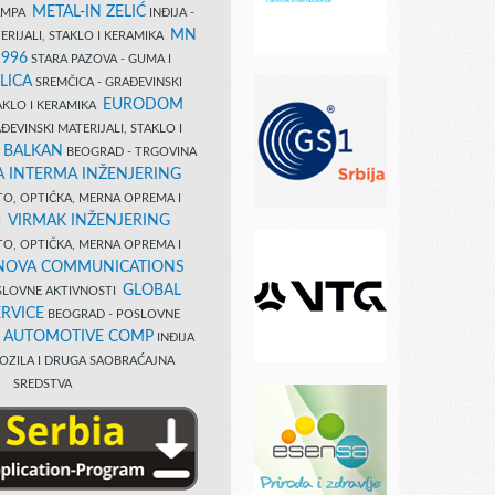
METAL-IN ZELIĆ
TAMPA
INĐIJA -
MN
ERIJALI, STAKLO I KERAMIKA
1996
STARA PAZOVA - GUMA I
LICA
SREMČICA - GRAĐEVINSKI
EURODOM
TAKLO I KERAMIKA
EVINSKI MATERIJALI, STAKLO I
 BALKAN
BEOGRAD - TRGOVINA
 INTERMA INŽENJERING
TO, OPTIČKA, MERNA OPREMA I
VIRMAK INŽENJERING
I
TO, OPTIČKA, MERNA OPREMA I
NOVA COMMUNICATIONS
GLOBAL
SLOVNE AKTIVNOSTI
RVICE
BEOGRAD - POSLOVNE
B AUTOMOTIVE COMP
INĐIJA
OZILA I DRUGA SAOBRAĆAJNA
SREDSTVA