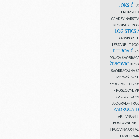
JOKSIĆ
LAZ
PROIZVO
GRAĐEVINARST
BEOGRAD - PO
LOGISTICS
TRANSPORT 
LEŠTANE - TRG
PETROVIĆ
KA
DRUGA SAOBRAĆ
ŽIVKOVIĆ
BEOGR
SAOBRAĆAJNA S
IZDAVAŠTVO 
BEOGRAD - TRGO
- POSLOVNE A
PAZOVA - GUM
BEOGRAD - TRG
ZADRUGA T
AKTIVNOST
POSLOVNE AKT
TRGOVINA OSTA
- DRVO I N