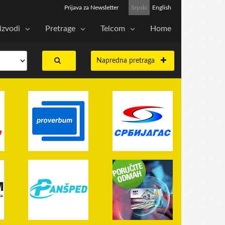
Prijava za Newsletter
Srpski
English
izvodi
Pretrage
Telcom
Home
Napredna pretraga