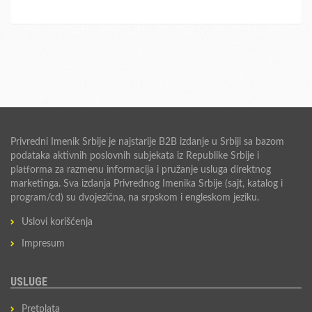
Privredni Imenik Srbije je najstarije B2B izdanje u Srbiji sa bazom
podataka aktivnih poslovnih subjekata iz Republike Srbije i
platforma za razmenu informacija i pružanje usluga direktnog
marketinga. Sva izdanja Privrednog Imenika Srbije (sajt, katalog i
program/cd) su dvojezična, na srpskom i engleskom jeziku.
Uslovi korišćenja
Impresum
USLUGE
Pretplata