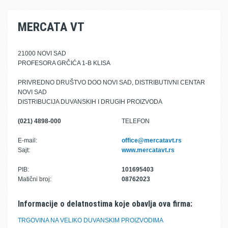
MERCATA VT
21000 NOVI SAD
PROFESORA GRČIĆA 1-B KLISA
PRIVREDNO DRUŠTVO DOO NOVI SAD, DISTRIBUTIVNI CENTAR
NOVI SAD
DISTRIBUCIJA DUVANSKIH I DRUGIH PROIZVODA
(021) 4898-000
TELEFON
E-mail:
office@mercatavt.rs
Sajt:
www.mercatavt.rs
PIB:
101695403
Matični broj:
08762023
Informacije o delatnostima koje obavlja ova firma:
TRGOVINA NA VELIKO DUVANSKIM PROIZVODIMA