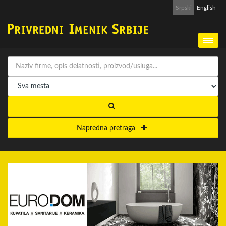
Srpski
English
Napredna pretraga