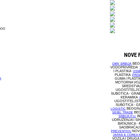
DOO
NOVE 
BEOG
OMV SRBIJA
VODOPRIVREDA
I PLASTIKA
OSM
PLASTIKA
PROL
GUMA I PLAST
A
MOTORNA VOZ
SREDSTV
UGOSTITELJS
SUBOTICA - GRAĐ
KERAMIKA
UGOSTITELJST
SUBOTICA - 
BEOGRA
LOGISTIC
BEO
SEIBL TRADE
B
SRBIJA P.U.
UDRUŽENJA I SI
BATAJNICA -
SAOBRAĆAJ
NOVI
PREVENTIVU
JAPAN & COREA
VOZILA I DRUG