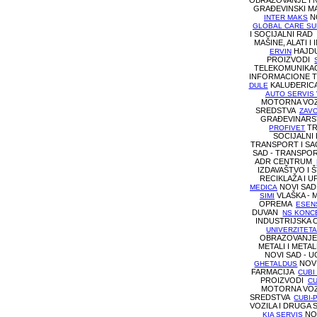
OBRAZOVANJE I
GRAĐEVINSKI MA
NO
INTER MAKS
GLOBAL CARE S
I SOCIJALNI RA
MAŠINE, ALATI 
HAJDU
ERVIN
PROIZVODI
TELEKOMUNIKA
INFORMACIONE 
KALUĐERICA 
DULE
AUTO SERVIS
MOTORNA VOZ
SREDSTVA
ZAV
GRAĐEVINAR
TR
PROFIVET
SOCIJALN
TRANSPORT I S
SAD - TRANSPO
ADR CENTRUM
IZDAVAŠTVO I
RECIKLAŽA I 
NOVI SAD 
MEDICA
VLAŠKA - M
SIMI
OPREMA
ESEN
DUVAN
NS KONC
INDUSTRIJSKA
UNIVERZITET
OBRAZOVANJE
METALI I META
NOVI SAD - 
NOVI
GHETALDUS
FARMACIJA
CUBI
PROIZVODI
CU
MOTORNA VOZ
SREDSTVA
CUBI-
VOZILA I DRUGA
NOV
KIA SERVIS