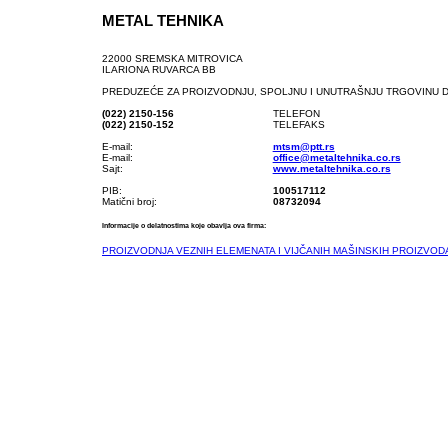
METAL TEHNIKA
22000 SREMSKA MITROVICA
ILARIONA RUVARCA BB
PREDUZEĆE ZA PROIZVODNJU, SPOLJNU I UNUTRAŠNJU TRGOVINU 
(022) 2150-156
TELEFON
(022) 2150-152
TELEFAKS
E-mail:
mtsm@ptt.rs
E-mail:
office@metaltehnika.co.rs
Sajt:
www.metaltehnika.co.rs
PIB:
100517112
Matični broj:
08732094
Informacije o delatnostima koje obavlja ova firma:
PROIZVODNJA VEZNIH ELEMENATA I VIJČANIH MAŠINSKIH PROIZVOD