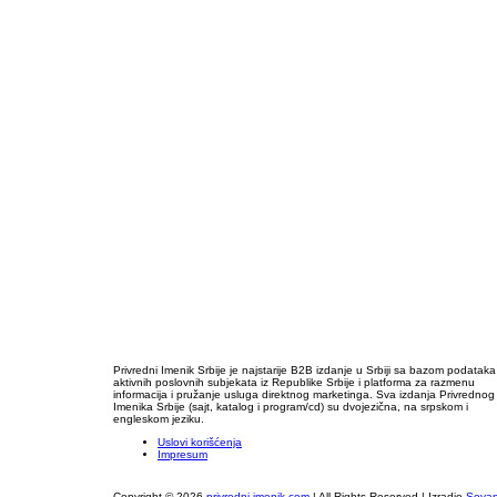
Privredni Imenik Srbije je najstarije B2B izdanje u Srbiji sa bazom podataka
aktivnih poslovnih subjekata iz Republike Srbije i platforma za razmenu
informacija i pružanje usluga direktnog marketinga. Sva izdanja Privrednog
Imenika Srbije (sajt, katalog i program/cd) su dvojezična, na srpskom i
engleskom jeziku.
Uslovi korišćenja
Impresum
Copyright © 2026
privredni-imenik.com
| All Rights Reserved | Izradio
Sova