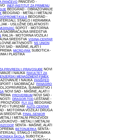
PANČEVO -
A PANČEVO
TVO
INEP-INSTITUT ZA PRIMENU
BEOGRAD - OBRAZOVANJE
GIJE
BEOGRAD - METALI I METALNI
X
BEOGRAD -
VOPROMET-KULA
TERIJALI, STAKLO I KERAMIKA
JAK - USLUŽNE DELATNOSTI
SOPOT - MOTORNA
MIJANJAC
GA SAOBRAĆAJNA SREDSTVA
RALJA - MOTORNA VOZILA I
S
AJNA SREDSTVA
VISINA-CENTAR
SLOVNE AKTIVNOSTI
NS UNION
VI SAD - MAŠINE, ALATI I
OPREMA
SUBOTICA -
MICRO-PAK
UMA I PLASTIKA
NOVI
 ZA PRIVREDU I PRAVOSUĐE
VANJE I NAUKA
FAKULTET ZA
ŽENJERSKI MENADŽMENT-FIMEK
RAZOVANJE I NAUKA
PANŠPED
NSPORT I SAOBRAĆAJ
PANAGRO
POLJOPRIVREDA, ŠUMARSTVO I
NOVI SAD - MAŠINE, ALATI I
GA
OPREMA
NOVI SAD -
PROVERBUM
VNOSTI
LEŠTANE -
DRAGOR-TOD
NI PROIZVODI
BEOGRAD
FLY 011
STVO I TURIZAM
AUTO CENTAR
D - MOTORNA VOZILA I DRUGA
NA SREDSTVA
FINAL-SENIOR
ETALI I METALNI PROIZVODI
JDUKOVO - METALI I METALNI
SENTA - MAŠINE, ALATI
OSZCOOP
A OPREMA
SENTA -
BETONJERKA
TERIJALI, STAKLO I KERAMIKA
SUBOTICA -
ICINSKA ŠKOLA