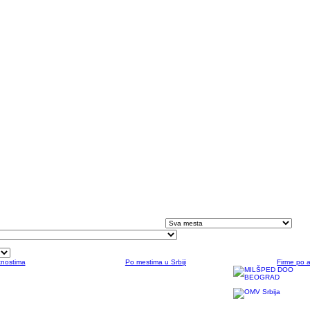
tnostima
Po mestima u Srbiji
Firme po 