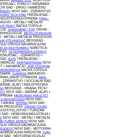
 NAUKA
SUBOTICA -
MARBEL STIL
TERIJALI, STAKLO I KERAMIKA
VI SAD - DRVO I NAMEŠTAJ
NOVI SAD - ZDRAVSTVO
URGERY
D
TREŠNJEVAC -
AGRO TECH PMD
I INDUSTRIJSKA OPREMA
FINAL-
KOVO - METALI I METALNI
BAČKA TOPOLA -
SAT-TRAKT
CIJE
OROM -
SHADOWNET FOP
TEHNOLOGIJE
METALOSTRUGAR
- METALI I METALNI PROIZVODI
BEOGRAD -
 VW STEVANOVIĆ
ILA I DRUGA SAOBRAĆAJNA
SUBOTICA -
OD ZA GEOTEHNIKU
STVO
VETERINARSKA STANICA
EŠNJEVAC - ZDRAVSTVO I
I RAD
TREŠNJEVAC -
BATA
AOBRAĆAJ
NOVI
PARTNERTRANS
RT I SAOBRAĆAJ
ADR CENTRUM
BAČKA TOPOLA -
HEMIGRAFIJA
 ŠTAMPA
BARAJEVO -
YUNIRISK
UPRAVLJANJE OTPADOM
MAG-
- ZDRAVSTVO I SOCIJALNI RAD
AŠINE, ALATI I INDUSTRIJSKA
BEOGRAD - HRANA, PIĆA I
SA
NOVI SAD - MAŠINE, ALATI I
EPT
 OPREMA
MEDICINSKI FAKULTET
NOVI SAD -
A U NOVOM SADU
 I NAUKA
NOVI SAD -
SPRING
LNI PROIZVODI
GRAND TOURS
UGOSTITELJSTVO I TURIZAM
 SAD - HEMIJSKA INDUSTRIJA I
NOVI SAD - METALI I METALNI
 2
NOVI SAD -
BI-TURBO SERVIS
ILA I DRUGA SAOBRAĆAJNA
NOVI SAD - MOTORNA
PEUGEOT
 SAOBRAĆAJNA SREDSTVA
CUBI-
I SAD - MOTORNA VOZILA I