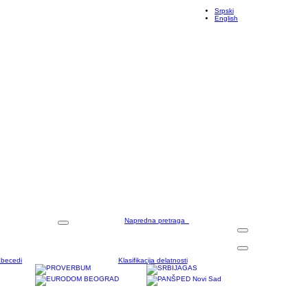
Srpski
English
Napredna pretraga
abecedi
Klasifikacija delatnosti