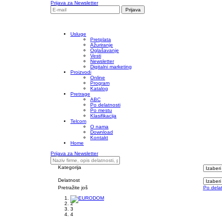
Prijava za Newsletter
Usluge
Pretplata
Ažuriranje
Oglašavanje
Vesti
Newsletter
Digitalni marketing
Proizvodi
Online
Program
Katalog
Pretrage
ABC
Po delatnosti
Po mestu
Klasifikacija
Telcom
O nama
Download
Kontakt
Home
Prijava za Newsletter
Kategorija
Delatnost
Pretražite još
Po dela
1
2
3
4