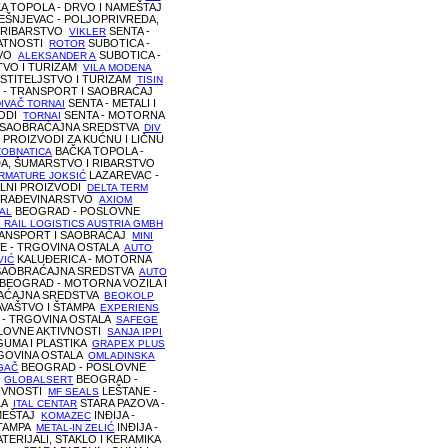
A TOPOLA - DRVO I NAMEŠTAJ
ŠNJEVAC - POLJOPRIVREDA,
 RIBARSTVO
SENTA -
VIKLER
ATNOSTI
SUBOTICA -
ROTOR
TVO
SUBOTICA -
ALEKSANDER A
TVO I TURIZAM
VILA MODENA
OSTITELJSTVO I TURIZAM
TISIN
- TRANSPORT I SAOBRAĆAJ
SENTA - METALI I
IVAČ TORNAI
VODI
SENTA - MOTORNA
TORNAI
A SAOBRAĆAJNA SREDSTVA
DIV
 PROIZVODI ZA KUĆNU I LIČNU
BAČKA TOPOLA -
ZOBNATICA
A, ŠUMARSTVO I RIBARSTVO
LAZAREVAC -
RMATURE JOKSIĆ
ALNI PROIZVODI
DELTA TERM
 GRAĐEVINARSTVO
AXIOM
BEOGRAD - POSLOVNE
AL
 RAIL LOGISTICS AUSTRIA GMBH
RANSPORT I SAOBRAĆAJ
MINI
E - TRGOVINA OSTALA
AUTO
KALUĐERICA - MOTORNA
VIĆ
 SAOBRAĆAJNA SREDSTVA
AUTO
BEOGRAD - MOTORNA VOZILA I
AĆAJNA SREDSTVA
BEOKOLP
AVAŠTVO I ŠTAMPA
EXPERIENS
- TRGOVINA OSTALA
SAFEGE
LOVNE AKTIVNOSTI
SANJA IPPI
GUMA I PLASTIKA
GRAPEX PLUS
GOVINA OSTALA
OMLADINSKA
BEOGRAD - POSLOVNE
GAČ
I
BEOGRAD -
GLOBALSERT
IVNOSTI
LEŠTANE -
MF SEALS
LA
STARA PAZOVA -
ITAL CENTAR
MEŠTAJ
INĐIJA -
KOMAZEC
ŠTAMPA
INĐIJA -
METAL-IN ZELIĆ
TERIJALI, STAKLO I KERAMIKA