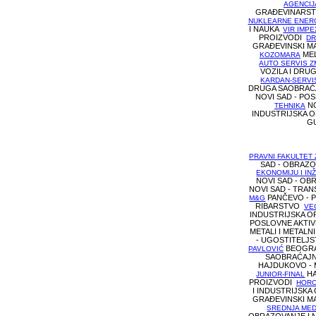
AGENCIJ
GRAĐEVINARS
NUKLEARNE ENER
I NAUKA
VIR IMPE
PROIZVODI
DR
GRAĐEVINSKI MA
MEL
KOZOMARA
AUTO SERVIS Z
VOZILA I DRU
KARDAN-SERVI
DRUGA SAOBRAĆ
NOVI SAD - PO
NO
TEHNIKA
INDUSTRIJSKA 
G
PRAVNI FAKULTET
SAD - OBRAZO
EKONOMIJU I IN
NOVI SAD - OB
NOVI SAD - TRA
PANČEVO - 
M&G
RIBARSTVO
VE
INDUSTRIJSKA 
POSLOVNE AKTI
METALI I METAL
- UGOSTITELJ
BEOGRA
PAVLOVIĆ
SAOBRAĆAJ
HAJDUKOVO - M
HA
JUNIOR-FINAL
PROIZVODI
HOR
I INDUSTRIJSK
GRAĐEVINSKI MA
SREDNJA MED