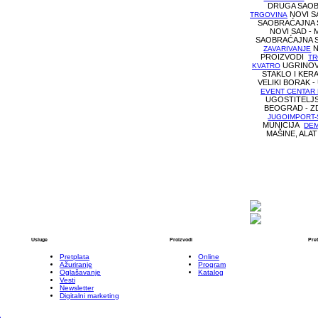
DRUGA SAO
NOVI S
TRGOVINA
SAOBRAĆAJNA
NOVI SAD -
SAOBRAĆAJNA 
N
ZAVARIVANJE
PROIZVODI
TR
UGRINOVC
KVATRO
STAKLO I KER
VELIKI BORAK 
EVENT CENTAR
UGOSTITELJ
BEOGRAD - Z
JUGOIMPORT
MUNICIJA
DEM
MAŠINE, ALA
Usluge
Proizvodi
Pre
Pretplata
Online
Ažuriranje
Program
Oglašavanje
Katalog
Vesti
Newsletter
Digitalni marketing
n