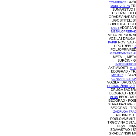
BAČK
COMMERCE
TRE
MAROVIĆ PS
ŠUMARSTVO I
USLUŽNE DEL
GRAĐEVINARS
UGOSTITELJS
SUBOTICA - UG
ADORJAN 
CVET
METALOPRERAĐ
METALNI PROIZ
VOZILA I DRUG
NOVI SAD -
PAPIR
UPOTREBU
POLJOPRIVRED
GRAĐEVINSKE A
METALI I MET
SURČIN -
INTERNATION
AKTIVNOSTI
VTG
BEOGRAD - T
LEŠTAN
MOTOR
CENTAR PETRO
VOZILA I DRUGA
CENTAR ŽIVKOVIĆ
DRUGA SAOBR
BEOGRAD - IZD
BEOGRAD 
PLUS
BEOGRAD - POS
STARA PAZOVA - 
BEOGRAD - TR
ZADRUGA TRA
AKTIVNOST
POSLOVNE AKT
TRGOVINA OSTA
DRVO I NA
IZDAVAŠTVO I 
GRAĐEVINSKI MA