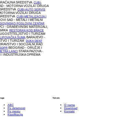
BRAĆAJNA SREDSTVA
CUBI-
AD - MOTORNA VOZILA I DRUGA
 SREDSTVA
CUBI-AUTO SERVIS
 MOTORNA VOZILA I DRUGA
SREDSTVA
CUBI-METALIZACIJA I
OVI SAD - METALI I METALNI
GOVINSKO POSLOVNI CENTAR
I - GRAĐEVINSKI MATERIJALI,
AMIKA
RESTORAN KOD BRACE
- UGOSTITELJSTVO I TURIZAM
BARAJEVO -
 LIPOVAČKA ŠUMA
STVO I TURIZAM
DUKA DENT
DRAVSTVO I SOCIJALNI RAD
BEOGRAD - ORUŽJE I
-SDPR
STARA PAZOVA -
ETRA LANCI
TI I INDUSTRIJSKA OPREMA
trage
Telcom
ABC
O nama
Po delatnosti
Download
Po mestu
Kontakt
Klasifikacija