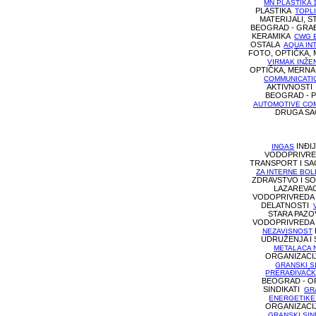
MN PLASTIKA 
PLASTIKA
TOPL
MATERIJALI, 
BEOGRAD - GRAĐE
KERAMIKA
CWG 
OSTALA
AQUA IN
FOTO, OPTIČKA,
VIRMAK INŽE
OPTIČKA, MERNA
COMMUNICATI
AKTIVNOST
BEOGRAD - 
AUTOMOTIVE CO
DRUGA SA
INĐIJ
INGAS
VODOPRIVR
TRANSPORT I S
ZA INTERNE BOL
ZDRAVSTVO I S
LAZAREVAC 
VODOPRIVRED
DELATNOSTI
STARA PAZOV
VODOPRIVRED
NEZAVISNOST
UDRUŽENJA I 
METALACA 
ORGANIZACIJ
GRANSKI S
PRERAĐIVAČK
BEOGRAD - O
SINDIKATI
GR
ENERGETIKE
ORGANIZACIJ
GRANSKI SIN