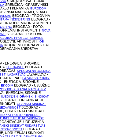
STARA PAZOVA - GUMA I
1996
SREMČICA - GRAĐEVINSKI
ICA
STAKLO I KERAMIKA
EURODOM
VINSKI MATERIJALI, STAKLO I
BEOGRAD - TRGOVINA
BALKAN
BEOGRAD -
TERMA INŽENJERING
 MERNA OPREMA I INSTRUMENTI
BEOGRAD - FOTO,
NJERING
 OPREMA I INSTRUMENTI
NOVA
BEOGRAD - POSLOVNE
ONS
I
GLOBAL PROTECT SERVICE
POSLOVNE AKTIVNOSTI
IGB
INĐIJA - MOTORNA VOZILA I
MP
OBRAĆAJNA SREDSTVA
A - ENERGIJA, SIROVINE I
EDA
BEOGRAD -
LUI TRAVEL
AOBRAĆAJ
SPECIJALNA BOLNICA
LAZAREVAC -
ESTI LAZAREVAC
OCIJALNI RAD
LAZAREVAC JPKP
- ENERGIJA, SIROVINE I
A
BEOGRAD - USLUŽNE
EKODIM
VODOVOD I KANALIZACIJA JKP
A - ENERGIJA, SIROVINE I
A
UJEDINJENI GRANSKI SINDIKATI
BEOGRAD - ORGANIZACIJE,
SINDIKATI
GRANSKI SINDIKAT
BEOGRAD -
NEZAVISNOST
E, UDRUŽENJA I SINDIKATI
INDIKAT POLJOPRIVREDE I
E INDUSTRIJE NEZAVISNOST
RGANIZACIJE, UDRUŽENJA I
ANSKI SINDIKAT RUDARSTVA I
BEOGRAD -
 NEZAVISNOST
E, UDRUŽENJA I SINDIKATI
DIKAT UPRAVE, PRAVOSUĐA,