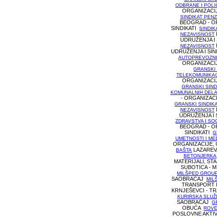
ODBRANE I POLI
ORGANIZACIJ
SINDIKAT PEN
BEOGRAD - O
SINDIKATI
SINDI
NEZAVISNOST
UDRUŽENJA I
NEZAVISNOST
UDRUŽENJA I SI
AUTOPREVOZNI
ORGANIZACIJ
GRANSKI 
TELEKOMUNIKAC
ORGANIZACIJ
GRANSKI SIND
KOMUNALNIH DELA
- ORGANIZACI
GRANSKI SINDIK
NEZAVISNOST
UDRUŽENJA I 
ZDRAVSTVA I SO
BEOGRAD - O
SINDIKATI
G
UMETNOSTI I ME
ORGANIZACIJE, 
LAZAREV
BAŠTA
BETONJERKA
MATERIJALI, ST
SUBOTICA - M
MILŠPED GROU
SAOBRAĆAJ
MIL
TRANSPORT 
KRNJEŠEVCI - T
KURIRSKA SLUŽ
SAOBRAĆAJ
G
OBUĆA
ROVE
POSLOVNE AKTI