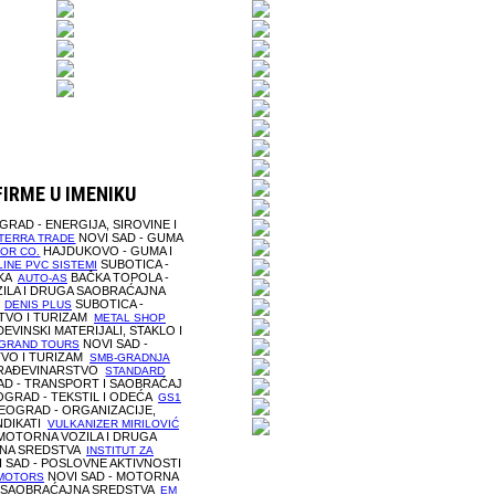
FIRME U IMENIKU
RAD - ENERGIJA, SIROVINE I
NOVI SAD - GUMA
TERRA TRADE
HAJDUKOVO - GUMA I
OR CO.
SUBOTICA -
INE PVC SISTEMI
IKA
BAČKA TOPOLA -
AUTO-AS
ILA I DRUGA SAOBRAĆAJNA
A
SUBOTICA -
DENIS PLUS
TVO I TURIZAM
METAL SHOP
EVINSKI MATERIJALI, STAKLO I
NOVI SAD -
GRAND TOURS
VO I TURIZAM
SMB-GRADNJA
GRAĐEVINARSTVO
STANDARD
D - TRANSPORT I SAOBRAĆAJ
GRAD - TEKSTIL I ODEĆA
GS1
EOGRAD - ORGANIZACIJE,
NDIKATI
VULKANIZER MIRILOVIĆ
 MOTORNA VOZILA I DRUGA
NA SREDSTVA
INSTITUT ZA
 SAD - POSLOVNE AKTIVNOSTI
NOVI SAD - MOTORNA
 MOTORS
A SAOBRAĆAJNA SREDSTVA
EM