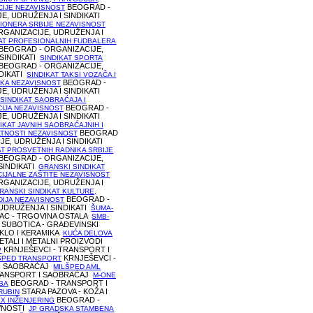
BEOGRAD -
CIJE NEZAVISNOST
E, UDRUŽENJA I SINDIKATI
ZIONERA SRBIJE NEZAVISNOST
RGANIZACIJE, UDRUŽENJA I
KAT PROFESIONALNIH FUDBALERA
BEOGRAD - ORGANIZACIJE,
 SINDIKATI
SINDIKAT SPORTA
BEOGRAD - ORGANIZACIJE,
NDIKATI
SINDIKAT TAKSI VOZAČA I
BEOGRAD -
KA NEZAVISNOST
E, UDRUŽENJA I SINDIKATI
SINDIKAT SAOBRAĆAJA I
BEOGRAD -
IJA NEZAVISNOST
E, UDRUŽENJA I SINDIKATI
IKAT JAVNIH SAOBRAĆAJNIH I
BEOGRAD
TNOSTI NEZAVISNOST
JE, UDRUŽENJA I SINDIKATI
AT PROSVETNIH RADNIKA SRBIJE
BEOGRAD - ORGANIZACIJE,
SINDIKATI
GRANSKI SINDIKAT
CIJALNE ZAŠTITE NEZAVISNOST
RGANIZACIJE, UDRUŽENJA I
RANSKI SINDIKAT KULTURE,
BEOGRAD -
DIJA NEZAVISNOST
UDRUŽENJA I SINDIKATI
ŠUMA-
AC - TRGOVINA OSTALA
SMB-
SUBOTICA - GRAĐEVINSKI
AKLO I KERAMIKA
KUĆA DELOVA
ETALI I METALNI PROIZVODI
KRNJEŠEVCI - TRANSPORT I
P
KRNJEŠEVCI -
ŠPED TRANSPORT
I SAOBRAĆAJ
MILŠPED AML
RANSPORT I SAOBRAĆAJ
M-ONE
BEOGRAD - TRANSPORT I
BA
STARA PAZOVA - KOŽA I
RUBIN
BEOGRAD -
X INŽENJERING
VNOSTI
JP GRADSKA STAMBENA