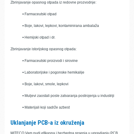
Zbrinjavanje opasnog otpada iz redovne prozvodnje:
• Farmaceutski otpad
• Boje, lakovi, lepkovi, kontaminirana ambalaža
• Hemijski otpad i dr.
Zbrinjavanje istorijskog opasnog otpada:
• Farmaceutski proizvodi i sirovine
• Laboratorijske i pogonske hemikalije
• Boje, lakovi, smole, lepkovi
• Muljevi zaostali posle zatvaranja postrojenja u industriji
• Materijali koji sadrže azbest
Uklanjanje PCB-a iz okruženja
MITECO Vam nudi efikasna i bezbedna resenja u upravljanju PCB