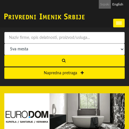
Srpski
English
Napredna pretraga