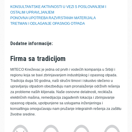
KONSULTANTSKE AKTIVNOSTI U VEZI S POSLOVANJEM I
OSTALIM UPRAVLJANJEM
PONOVNA UPOTREBA RAZVRSTANIH MATERIJALA
TRETMAN I ODLAGANJE OPASNOG OTPADA
Dodatne informacije:
Firma sa tradicijom
MITECO Kneževac je jedna od prvih i vodećih kompanija u Srbiji i
regionu koja se bavi zbrinjavanjem industrijskog i opasnog otpada.
Tradicija duga 50 godina, naši stručni timovi i iskustvo stečeno u
upravljanju otpadom obezbeđuju nam pronalaženje održivih rešenja
za probleme naših klijenata. Naše osnovne delatnosti, reciklaža
električnih mašina, remedijacija zagađenih lokacija i zbrinjavanje
opasnog otpada, upotpunjene sa uslugama inženjeringa i
konsaltinga omogućavaju nam pružanje integralnih rešenja za zaštitu
životne sredine.