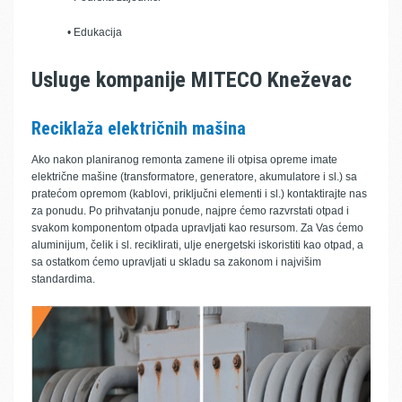
• Edukacija
Usluge kompanije MITECO Kneževac
Reciklaža električnih mašina
Ako nakon planiranog remonta zamene ili otpisa opreme imate
električne mašine (transformatore, generatore, akumulatore i sl.) sa
pratećom opremom (kablovi, priključni elementi i sl.) kontaktirajte nas
za ponudu. Po prihvatanju ponude, najpre ćemo razvrstati otpad i
svakom komponentom otpada upravljati kao resursom. Za Vas ćemo
aluminijum, čelik i sl. reciklirati, ulje energetski iskoristiti kao otpad, a
sa ostatkom ćemo upravljati u skladu sa zakonom i najvišim
standardima.