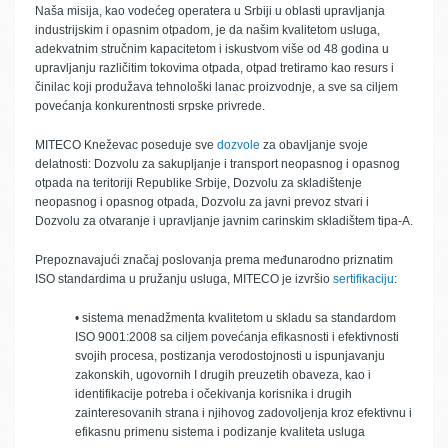
Naša misija, kao vodećeg operatera u Srbiji u oblasti upravljanja
industrijskim i opasnim otpadom, je da našim kvalitetom usluga,
adekvatnim stručnim kapacitetom i iskustvom više od 48 godina u
upravljanju različitim tokovima otpada, otpad tretiramo kao resurs i
činilac koji produžava tehnološki lanac proizvodnje, a sve sa ciljem
povećanja konkurentnosti srpske privrede.
MITECO Kneževac poseduje sve
dozvole
za obavljanje svoje
delatnosti: Dozvolu za sakupljanje i transport neopasnog i opasnog
otpada na teritoriji Republike Srbije, Dozvolu za skladištenje
neopasnog i opasnog otpada, Dozvolu za javni prevoz stvari i
Dozvolu za otvaranje i upravljanje javnim carinskim skladištem tipa-A.
Prepoznavajući značaj poslovanja prema međunarodno priznatim
ISO standardima u pružanju usluga, MITECO je izvršio
sertifikaciju
:
• sistema menadžmenta kvalitetom u skladu sa standardom
ISO 9001:2008 sa ciljem povećanja efikasnosti i efektivnosti
svojih procesa, postizanja verodostojnosti u ispunjavanju
zakonskih, ugovornih I drugih preuzetih obaveza, kao i
identifikacije potreba i očekivanja korisnika i drugih
zainteresovanih strana i njihovog zadovoljenja kroz efektivnu i
efikasnu primenu sistema i podizanje kvaliteta usluga