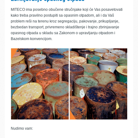
MITECO ima posebno obučene stručnjake koji će Vas posavetovati
kako treba pravilno postupiti sa opasnim otpadom, ali i da Vaš
problem reši na terenu kroz segregaciju, pakovanje, prikupljanje,
bezbedan transport, privremeno skladištenje i trajno zbrinjavanje
opasnog otpada u skladu sa Zakonom o upravljanju otpadom i
Bazelskom konvencijom.
Nudimo vam: