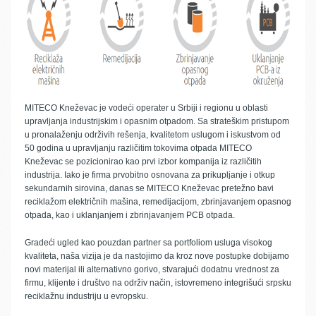
MITECO Kneževac je vodeći operater u Srbiji i regionu u oblasti
upravljanja industrijskim i opasnim otpadom. Sa strateškim pristupom
u pronalaženju održivih rešenja, kvalitetom uslugom i iskustvom od
50 godina u upravljanju različitim tokovima otpada MITECO
Kneževac se pozicionirao kao prvi izbor kompanija iz različitih
industrija. Iako je firma prvobitno osnovana za prikupljanje i otkup
sekundarnih sirovina, danas se MITECO Kneževac pretežno bavi
reciklažom električnih mašina, remedijacijom, zbrinjavanjem opasnog
otpada, kao i uklanjanjem i zbrinjavanjem PCB otpada.
Gradeći ugled kao pouzdan partner sa portfoliom usluga visokog
kvaliteta, naša vizija je da nastojimo da kroz nove postupke dobijamo
novi materijal ili alternativno gorivo, stvarajući dodatnu vrednost za
firmu, klijente i društvo na održiv način, istovremeno integrišući srpsku
reciklažnu industriju u evropsku.