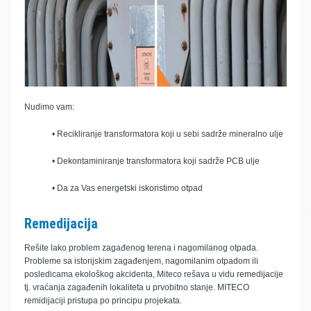
Nudimo vam:
• Recikliranje transformatora koji u sebi sadrže mineralno ulje
• Dekontaminiranje transformatora koji sadrže PCB ulje
• Da za Vas energetski iskoristimo otpad
Remedijacija
Rešite lako problem zagađenog terena i nagomilanog otpada.
Probleme sa istorijskim zagađenjem, nagomilanim otpadom ili
posledicama ekološkog akcidenta, Miteco rešava u vidu remedijacije
tj. vraćanja zagađenih lokaliteta u prvobitno stanje. MITECO
remidijaciji pristupa po principu projekata.