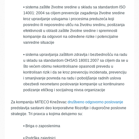
• sistema zaštite životne sredine u skladu sa standardom ISO
14001: 2004 sa ciljem prevencije zagađenja životne sredine
kroz upravljanje uslugama i procesima preduzeća koji
posredno ili neposredno utiču na životnu sredinu, postizanja
efektivnosti u oblasti zaštite životne sredine i spremnosti
kompanije da odgovori na određene rizike i potencijalne
vanredne situacije
• sistema upravljanja zaštitom zdravlja i bezbednošću na radu
u skladu sa standardom OHSAS 18001:2007 sa ciljem da se u
što većem obimu nekontrolisane opasnosti prevedu u
kontrolisan rizik i da se kroz prevenciju incidenata, prevenciju
i smanjivanje povreda na radu i poboljšanje radnih uslova
obezbedi neometano poslovanje kompanije uz kontinuirano
podizanje etičkog i socijalnog nivoa organizacije
Za kompaniju MITECO Kneževac
društveno odgovorno poslovanje
predstavlja sastavni deo korporativne filozofije i dugoročne poslovne
strategije. Tri pravca u kojima delujemo su:
• Briga o zaposlenima
• Podrška zajednici