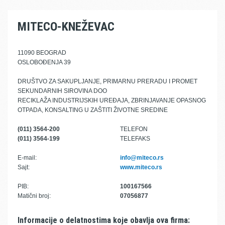
MITECO-KNEŽEVAC
11090 BEOGRAD
OSLOBOĐENJA 39
DRUŠTVO ZA SAKUPLJANJE, PRIMARNU PRERADU I PROMET
SEKUNDARNIH SIROVINA DOO
RECIKLAŽA INDUSTRIJSKIH UREĐAJA, ZBRINJAVANJE OPASNOG
OTPADA, KONSALTING U ZAŠTITI ŽIVOTNE SREDINE
(011) 3564-200
TELEFON
(011) 3564-199
TELEFAKS
E-mail:
info@miteco.rs
Sajt:
www.miteco.rs
PIB:
100167566
Matični broj:
07056877
Informacije o delatnostima koje obavlja ova firma: