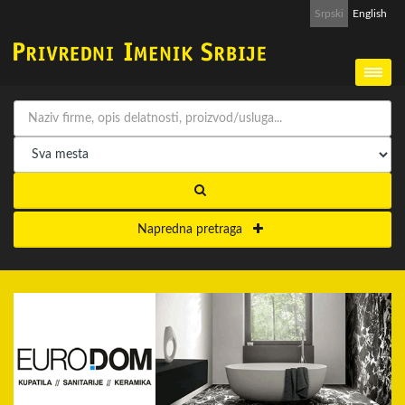
Srpski
English
Napredna pretraga