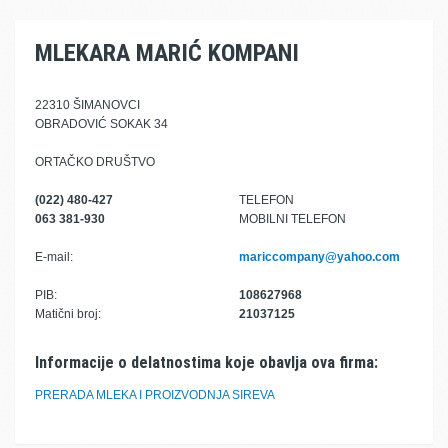
MLEKARA MARIĆ KOMPANI
22310 ŠIMANOVCI
OBRADOVIĆ SOKAK 34
ORTAČKO DRUŠTVO
(022) 480-427
TELEFON
063 381-930
MOBILNI TELEFON
E-mail:
mariccompany@yahoo.com
PIB:
108627968
Matični broj:
21037125
Informacije o delatnostima koje obavlja ova firma:
PRERADA MLEKA I PROIZVODNJA SIREVA