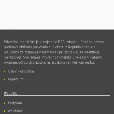
Privredni Imenik Srbije je najstarije B2B izdanje u Srbiji sa bazom
podataka aktivnih poslovnih subjekata iz Republike Srbije i
platforma za razmenu informacija i pružanje usluga direktnog
marketinga. Sva izdanja Privrednog Imenika Srbije (sajt, katalog i
program/cd) su dvojezična, na srpskom i engleskom jeziku.
Uslovi korišćenja
Impresum
USLUGE
Pretplata
Ažuriranje