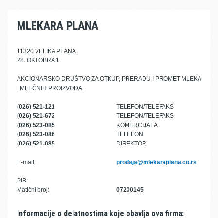
MLEKARA PLANA
11320 VELIKA PLANA
28. OKTOBRA 1
AKCIONARSKO DRUŠTVO ZA OTKUP, PRERADU I PROMET MLEKA
I MLEČNIH PROIZVODA
(026) 521-121
TELEFON/TELEFAKS
(026) 521-672
TELEFON/TELEFAKS
(026) 523-085
KOMERCIJALA
(026) 523-086
TELEFON
(026) 521-085
DIREKTOR
E-mail:
prodaja@mlekaraplana.co.rs
PIB:
Matični broj:
07200145
Informacije o delatnostima koje obavlja ova firma: