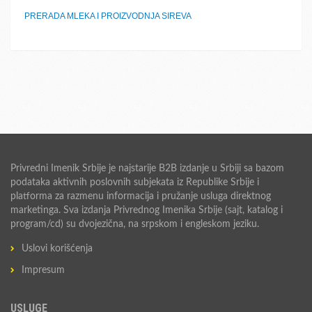
PRERADA MLEKA I PROIZVODNJA SIREVA
Privredni Imenik Srbije je najstarije B2B izdanje u Srbiji sa bazom
podataka aktivnih poslovnih subjekata iz Republike Srbije i
platforma za razmenu informacija i pružanje usluga direktnog
marketinga. Sva izdanja Privrednog Imenika Srbije (sajt, katalog i
program/cd) su dvojezična, na srpskom i engleskom jeziku.
Uslovi korišćenja
Impresum
USLUGE