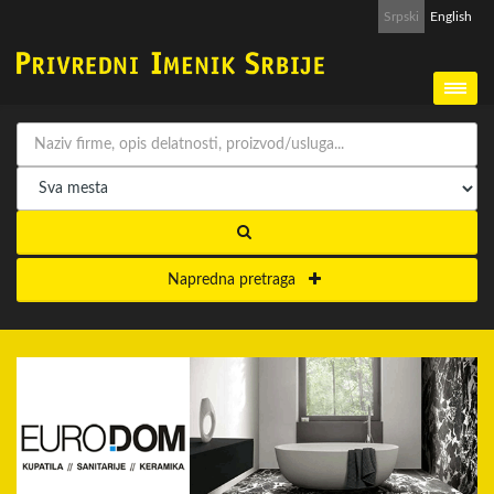
Srpski
English
Napredna pretraga