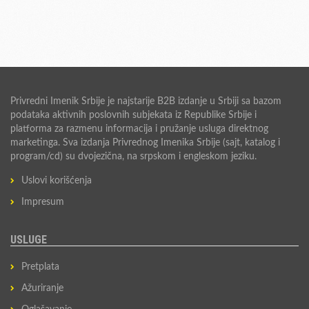
Privredni Imenik Srbije je najstarije B2B izdanje u Srbiji sa bazom
podataka aktivnih poslovnih subjekata iz Republike Srbije i
platforma za razmenu informacija i pružanje usluga direktnog
marketinga. Sva izdanja Privrednog Imenika Srbije (sajt, katalog i
program/cd) su dvojezična, na srpskom i engleskom jeziku.
Uslovi korišćenja
Impresum
USLUGE
Pretplata
Ažuriranje