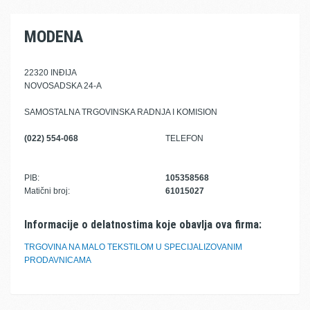
MODENA
22320 INĐIJA
NOVOSADSKA 24-A
SAMOSTALNA TRGOVINSKA RADNJA I KOMISION
(022) 554-068
TELEFON
PIB:
105358568
Matični broj:
61015027
Informacije o delatnostima koje obavlja ova firma:
TRGOVINA NA MALO TEKSTILOM U SPECIJALIZOVANIM
PRODAVNICAMA