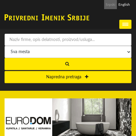
Srpski
English
Napredna pretraga