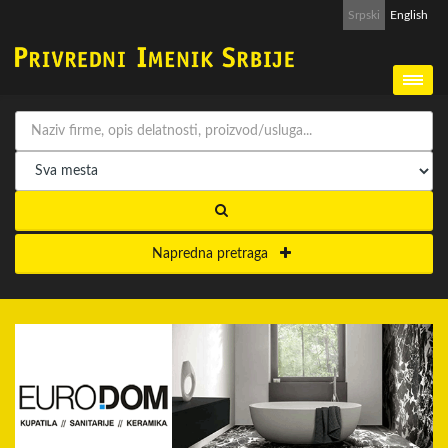
Srpski
English
Napredna pretraga