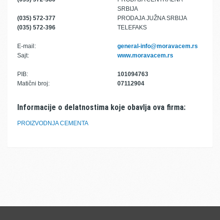
SRBIJA
(035) 572-377
PRODAJA JUŽNA SRBIJA
(035) 572-396
TELEFAKS
E-mail:
general-info@moravacem.rs
Sajt:
www.moravacem.rs
PIB:
101094763
Matični broj:
07112904
Informacije o delatnostima koje obavlja ova firma:
PROIZVODNJA CEMENTA