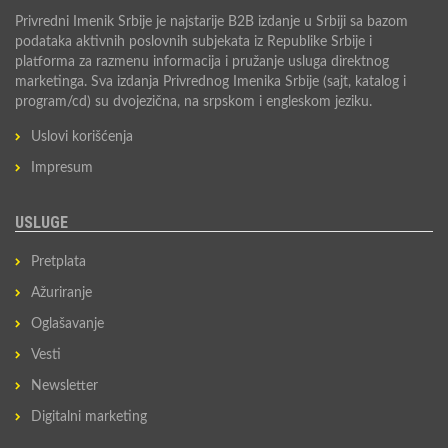
Privredni Imenik Srbije je najstarije B2B izdanje u Srbiji sa bazom
podataka aktivnih poslovnih subjekata iz Republike Srbije i
platforma za razmenu informacija i pružanje usluga direktnog
marketinga. Sva izdanja Privrednog Imenika Srbije (sajt, katalog i
program/cd) su dvojezična, na srpskom i engleskom jeziku.
Uslovi korišćenja
Impresum
USLUGE
Pretplata
Ažuriranje
Oglašavanje
Vesti
Newsletter
Digitalni marketing