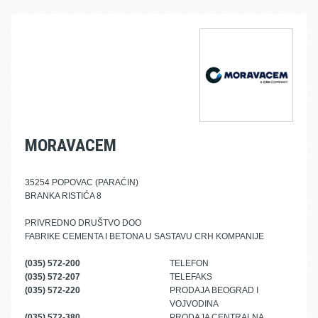
MORAVACEM
35254 POPOVAC (PARAĆIN)
BRANKA RISTIĆA 8
PRIVREDNO DRUŠTVO DOO
FABRIKE CEMENTA I BETONA U SASTAVU CRH KOMPANIJE
(035) 572-200
TELEFON
(035) 572-207
TELEFAKS
(035) 572-220
PRODAJA BEOGRAD I
VOJVODINA
(035) 572-380
PRODAJA CENTRALNA