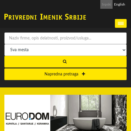
Srpski
English
Napredna pretraga