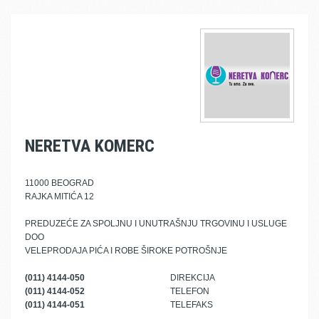
NERETVA KOMERC
11000 BEOGRAD
RAJKA MITIĆA 12
PREDUZEĆE ZA SPOLJNU I UNUTRAŠNJU TRGOVINU I USLUGE
DOO
VELEPRODAJA PIĆA I ROBE ŠIROKE POTROŠNJE
(011) 4144-050
DIREKCIJA
(011) 4144-052
TELEFON
(011) 4144-051
TELEFAKS