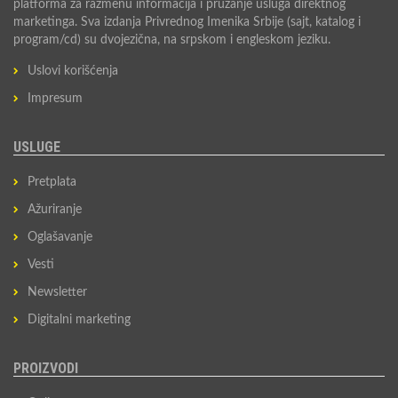
platforma za razmenu informacija i pružanje usluga direktnog
marketinga. Sva izdanja Privrednog Imenika Srbije (sajt, katalog i
program/cd) su dvojezična, na srpskom i engleskom jeziku.
Uslovi korišćenja
Impresum
USLUGE
Pretplata
Ažuriranje
Oglašavanje
Vesti
Newsletter
Digitalni marketing
PROIZVODI