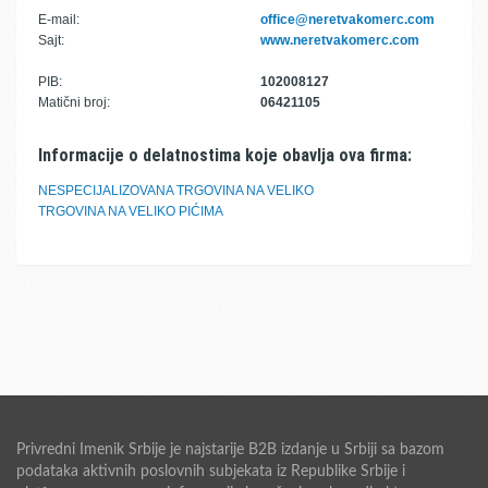
E-mail:
office@neretvakomerc.com
Sajt:
www.neretvakomerc.com
PIB:
102008127
Matični broj:
06421105
Informacije o delatnostima koje obavlja ova firma:
NESPECIJALIZOVANA TRGOVINA NA VELIKO
TRGOVINA NA VELIKO PIĆIMA
Privredni Imenik Srbije je najstarije B2B izdanje u Srbiji sa bazom
podataka aktivnih poslovnih subjekata iz Republike Srbije i