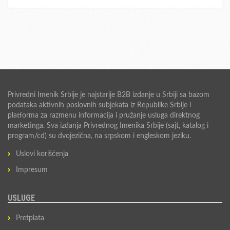
Privredni Imenik Srbije je najstarije B2B izdanje u Srbiji sa bazom
podataka aktivnih poslovnih subjekata iz Republike Srbije i
platforma za razmenu informacija i pružanje usluga direktnog
marketinga. Sva izdanja Privrednog Imenika Srbije (sajt, katalog i
program/cd) su dvojezična, na srpskom i engleskom jeziku.
Uslovi korišćenja
Impresum
USLUGE
Pretplata