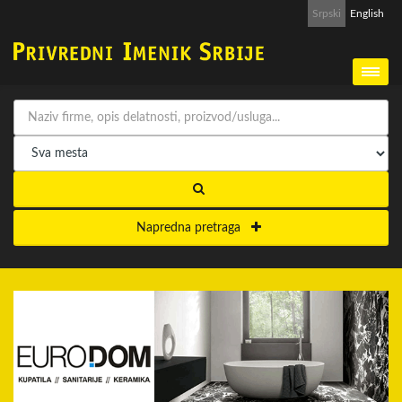
Srpski
English
Napredna pretraga