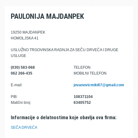
PAULONIJA MAJDANPEK
19250 MAJDANPEK
HOMOLJSKA 41
USLUŽNO TRGOVINSKA RADNJA ZA SEČU DRVEĆA I DRUGE
USLUGE
(030) 583-068
TELEFON
062 266-435
MOBILNI TELEFON
E-mail:
jovanovicmiki67@gmail.com
PIB:
108371104
Matični broj:
63405752
Informacije o delatnostima koje obavlja ova firma:
SEČA DRVEĆA