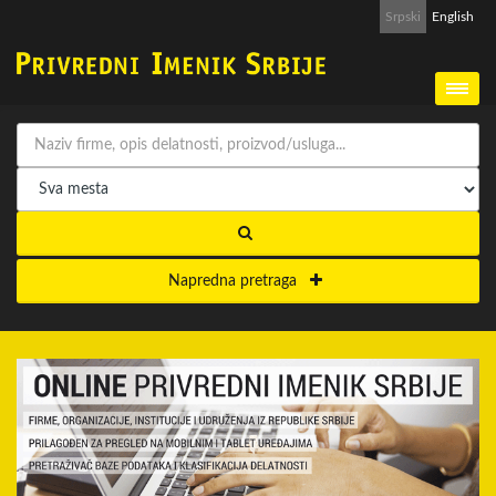
Srpski
English
Napredna pretraga