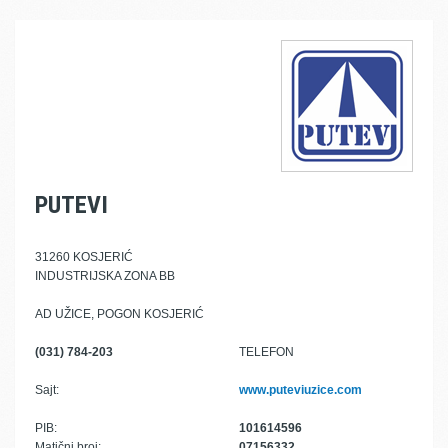
PUTEVI
31260 KOSJERIĆ
INDUSTRIJSKA ZONA BB
AD UŽICE, POGON KOSJERIĆ
(031) 784-203
TELEFON
Sajt:
www.puteviuzice.com
PIB:
101614596
Matični broj:
07156332