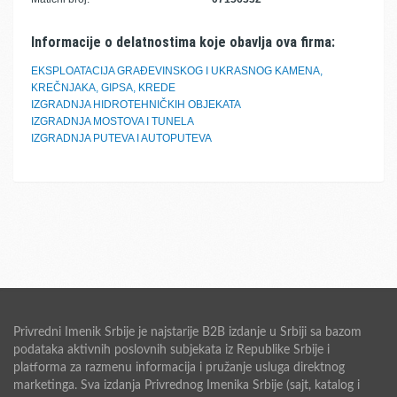
Informacije o delatnostima koje obavlja ova firma:
EKSPLOATACIJA GRAĐEVINSKOG I UKRASNOG KAMENA,
KREČNJAKA, GIPSA, KREDE
IZGRADNJA HIDROTEHNIČKIH OBJEKATA
IZGRADNJA MOSTOVA I TUNELA
IZGRADNJA PUTEVA I AUTOPUTEVA
Privredni Imenik Srbije je najstarije B2B izdanje u Srbiji sa bazom
podataka aktivnih poslovnih subjekata iz Republike Srbije i
platforma za razmenu informacija i pružanje usluga direktnog
marketinga. Sva izdanja Privrednog Imenika Srbije (sajt, katalog i