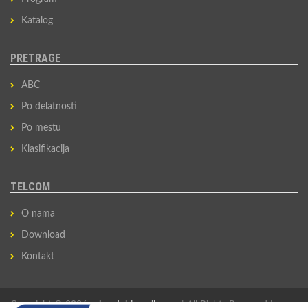
Katalog
PRETRAGE
ABC
Po delatnosti
Po mestu
Klasifikacija
TELCOM
O nama
Download
Kontakt
Copyright © 2026
privredni-imenik.com
| All Rights Reserved |