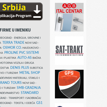
FIRME U IMENIKU
EOGRAD - ENERGIJA, SIROVINE I
TERRA TRADE
DA
NOVI SAD -
OSMOR CO.
KA
HAJDUKOVO -
PROLINE PVC SISTEMI
IKA
AUTO-AS
A I PLASTIKA
BAČKA
MOTORNA VOZILA I DRUGA
DENIS PLUS
REDSTVA
SUBOTICA
METAL SHOP
TVO I TURIZAM
ĐEVINSKI MATERIJALI, STAKLO I
RAND TOURS
NOVI SAD -
SMB-GRADNJA
O I TURIZAM
STANDARD
GRAĐEVINARSTVO
RAD - TRANSPORT I SAOBRAĆAJ
GS1
EOGRAD - TEKSTIL I ODEĆA