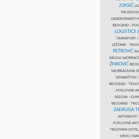
JOKSIĆ
LAZ
PROIZVO
GRAĐEVINARST
BEOGRAD - PO
LOGISTICS
TRANSPORT 
LEŠTANE - TRG
PETROVIĆ
KA
DRUGA SAOBRAĆ
ŽIVKOVIĆ
BEOGR
SAOBRAĆAJNA S
IZDAVAŠTVO 
BEOGRAD - TRGO
- POSLOVNE A
PAZOVA - GUM
BEOGRAD - TRG
ZADRUGA T
AKTIVNOST
POSLOVNE AKT
TRGOVINA OSTA
- DRVO I N