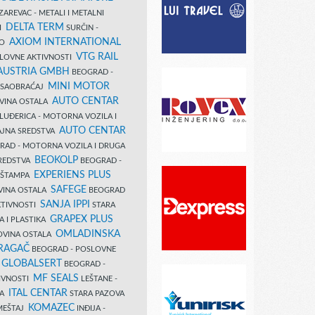
AREVAC - METALI I METALNI
DELTA TERM
DI
SURČIN -
AXIOM INTERNATIONAL
VO
VTG RAIL
SLOVNE AKTIVNOSTI
 AUSTRIA GMBH
BEOGRAD -
MINI MOTOR
I SAOBRAĆAJ
AUTO CENTAR
OVINA OSTALA
LUĐERICA - MOTORNA VOZILA I
AUTO CENTAR
AJNA SREDSTVA
AD - MOTORNA VOZILA I DRUGA
BEOKOLP
REDSTVA
BEOGRAD -
EXPERIENS PLUS
I ŠTAMPA
SAFEGE
VINA OSTALA
BEOGRAD
SANJA IPPI
KTIVNOSTI
STARA
GRAPEX PLUS
A I PLASTIKA
OMLADINSKA
OVINA OSTALA
RAGAČ
BEOGRAD - POSLOVNE
GLOBALSERT
I
BEOGRAD -
MF SEALS
IVNOSTI
LEŠTANE -
ITAL CENTAR
LA
STARA PAZOVA
KOMAZEC
AMEŠTAJ
INĐIJA -