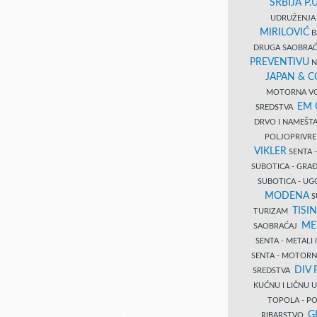
SRBIJA P.U
UDRUŽENJA 
MIRILOVIĆ
B
DRUGA SAOBRAĆ
PREVENTIVU
N
JAPAN & 
MOTORNA VO
EM
SREDSTVA
DRVO I NAMEŠT
POLJOPRIVRE
VIKLER
SENTA 
SUBOTICA - GR
SUBOTICA - UG
MODENA
S
TISI
TURIZAM
ME
SAOBRAĆAJ
SENTA - METALI
SENTA - MOTORN
DIV 
SREDSTVA
KUĆNU I LIČNU
TOPOLA - PO
G
RIBARSTVO