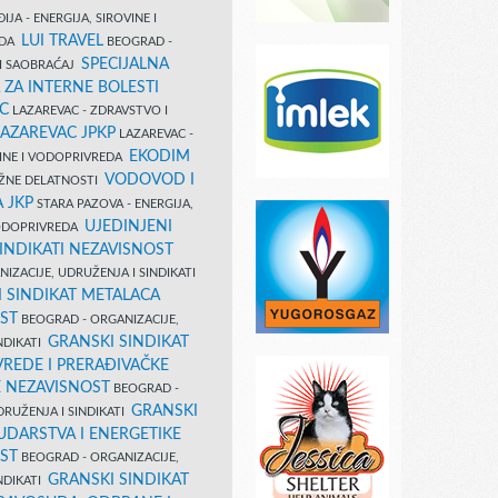
IJA - ENERGIJA, SIROVINE I
LUI TRAVEL
EDA
BEOGRAD -
SPECIJALNA
I SAOBRAĆAJ
 ZA INTERNE BOLESTI
C
LAZAREVAC - ZDRAVSTVO I
LAZAREVAC JPKP
LAZAREVAC -
EKODIM
VINE I VODOPRIVREDA
VODOVOD I
UŽNE DELATNOSTI
 JKP
STARA PAZOVA - ENERGIJA,
UJEDINJENI
VODOPRIVREDA
INDIKATI NEZAVISNOST
IZACIJE, UDRUŽENJA I SINDIKATI
 SINDIKAT METALACA
ST
BEOGRAD - ORGANIZACIJE,
GRANSKI SINDIKAT
NDIKATI
VREDE I PRERAĐIVAČKE
E NEZAVISNOST
BEOGRAD -
GRANSKI
DRUŽENJA I SINDIKATI
UDARSTVA I ENERGETIKE
ST
BEOGRAD - ORGANIZACIJE,
GRANSKI SINDIKAT
NDIKATI