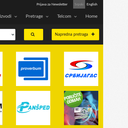
Prijava za Newsletter
Srpski
English
izvodi
Pretrage
Telcom
Home
Napredna pretraga