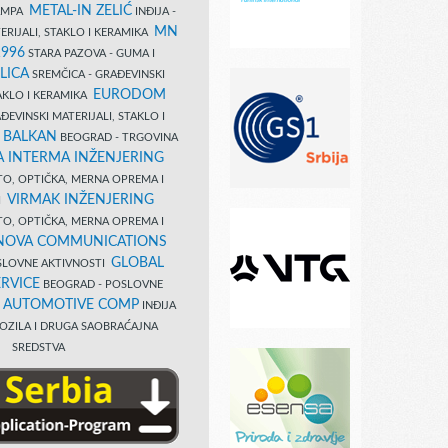
METAL-IN ZELIĆ
TAMPA
INĐIJA -
MN
ERIJALI, STAKLO I KERAMIKA
1996
STARA PAZOVA - GUMA I
LICA
SREMČICA - GRAĐEVINSKI
EURODOM
TAKLO I KERAMIKA
EVINSKI MATERIJALI, STAKLO I
 BALKAN
BEOGRAD - TRGOVINA
 INTERMA INŽENJERING
TO, OPTIČKA, MERNA OPREMA I
VIRMAK INŽENJERING
I
TO, OPTIČKA, MERNA OPREMA I
NOVA COMMUNICATIONS
GLOBAL
SLOVNE AKTIVNOSTI
RVICE
BEOGRAD - POSLOVNE
B AUTOMOTIVE COMP
INĐIJA
OZILA I DRUGA SAOBRAĆAJNA
SREDSTVA