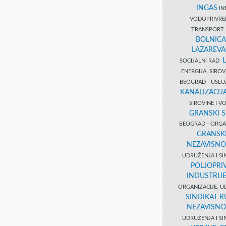
INGAS
INĐ
VODOPRIVR
TRANSPORT 
BOLNICA
LAZAREVA
SOCIJALNI RAD
ENERGIJA, SIRO
BEOGRAD - USL
KANALIZACIJA
SIROVINE I 
GRANSKI S
BEOGRAD - ORGAN
GRANSKI
NEZAVISNO
UDRUŽENJA I SI
POLJOPRI
INDUSTRIJ
ORGANIZACIJE, U
SINDIKAT R
NEZAVISNO
UDRUŽENJA I SI