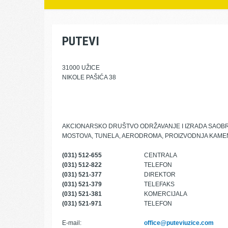
PUTEVI
31000 UŽICE
NIKOLE PAŠIĆA 38
AKCIONARSKO DRUŠTVO ODRŽAVANJE I IZRADA SAOBR
MOSTOVA, TUNELA, AERODROMA, PROIZVODNJA KAMEN
(031) 512-655
CENTRALA
(031) 512-822
TELEFON
(031) 521-377
DIREKTOR
(031) 521-379
TELEFAKS
(031) 521-381
KOMERCIJALA
(031) 521-971
TELEFON
E-mail:
office@puteviuzice.com