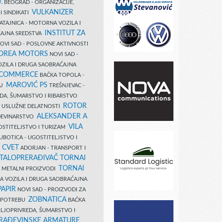
.
BEOGRAD - ORGANIZACIJE,
VULKANIZER
I SINDIKATI
ATAJNICA - MOTORNA VOZILA I
INSTITUT ZA
AJNA SREDSTVA
OVI SAD - POSLOVNE AKTIVNOSTI
COREA MOTORS
NOVI SAD -
ZILA I DRUGA SAOBRAĆAJNA
 COMMERCE
BAČKA TOPOLA -
MAROVIĆ PS
AJ
TREŠNJEVAC -
DA, ŠUMARSTVO I RIBARSTVO
ROTOR
- USLUŽNE DELATNOSTI
ALEKSANDER A
AĐEVINARSTVO
VILA
OSTITELJSTVO I TURIZAM
UBOTICA - UGOSTITELJSTVO I
N CVET
ADORJAN - TRANSPORT I
TALOPRERAĐIVAČ TORNAI
TORNAI
 I METALNI PROIZVODI
A VOZILA I DRUGA SAOBRAĆAJNA
PAPIR
NOVI SAD - PROIZVODI ZA
ZOBNATICA
 UPOTREBU
BAČKA
LJOPRIVREDA, ŠUMARSTVO I
RAĐEVINSKE ARMATURE