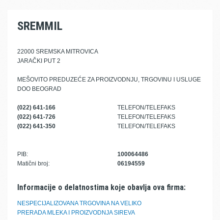
SREMMIL
22000 SREMSKA MITROVICA
JARAČKI PUT 2
MEŠOVITO PREDUZEĆE ZA PROIZVODNJU, TRGOVINU I USLUGE
DOO BEOGRAD
(022) 641-166
TELEFON/TELEFAKS
(022) 641-726
TELEFON/TELEFAKS
(022) 641-350
TELEFON/TELEFAKS
PIB:
100064486
Matični broj:
06194559
Informacije o delatnostima koje obavlja ova firma:
NESPECIJALIZOVANA TRGOVINA NA VELIKO
PRERADA MLEKA I PROIZVODNJA SIREVA