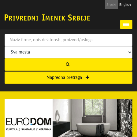
Srpski
English
Napredna pretraga