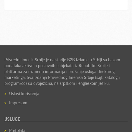
Privredni Imenik Srbije je najstarije B2B izdanje u Srbiji sa bazom
podataka aktivnih poslovnih subjekata iz Republike Srbije i
platforma za razmenu informacija i pružanje usluga direktnog
marketinga. Sva izdanja Privrednog Imenika Srbije (sajt, katalog i
program/cd) su dvojezična, na srpskom i engleskom jeziku.
Uslovi korišćenja
Impresum
USLUGE
Pretplata