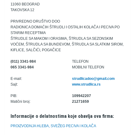
11060 BEOGRAD
TAKOVSKA 12
PRIVREDNO DRUŠTVO DOO
RADIONICA DOMAĆIH ŠTRUDLI I OSTALIH KOLAČA I PECIVA PO
STARIM RECEPTIMA
ŠTRUDLE SA MAKOM I ORASIMA, ŠTRUDLA SA SEZONSKIM
VOĆEM, ŠTRUDLA SA BUNDEVOM, ŠTRUDLA SA SLATKIM SIROM,
KIFLICE, SALČIĆI, POGAČICE
(011) 3341-984
TELEFON
065 3341-984
MOBILNI TELEFON
E-mail:
strudlicadoo@gmail.com
Sajt:
www.strudlica.rs
PIB:
109942207
Matični broj:
21271659
Informacije o delatnostima koje obavlja ova firma:
PROIZVODNJA HLEBA, SVEŽEG PECIVA I KOLAČA