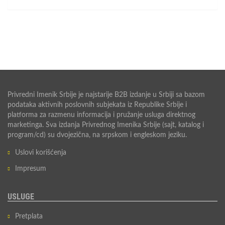
Privredni Imenik Srbije je najstarije B2B izdanje u Srbiji sa bazom
podataka aktivnih poslovnih subjekata iz Republike Srbije i
platforma za razmenu informacija i pružanje usluga direktnog
marketinga. Sva izdanja Privrednog Imenika Srbije (sajt, katalog i
program/cd) su dvojezična, na srpskom i engleskom jeziku.
Uslovi korišćenja
Impresum
USLUGE
Pretplata