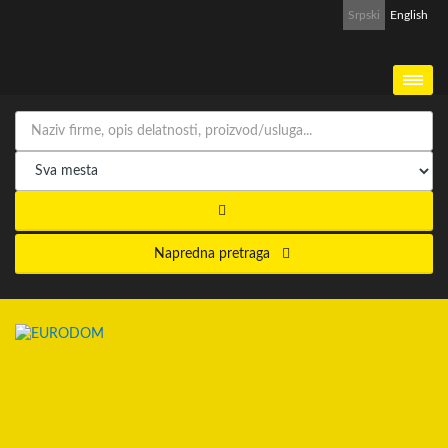
Srpski
English
Napredna pretraga