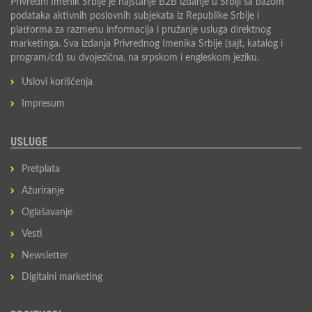
Privredni Imenik Srbije je najstarije B2B izdanje u Srbiji sa bazom
podataka aktivnih poslovnih subjekata iz Republike Srbije i
platforma za razmenu informacija i pružanje usluga direktnog
marketinga. Sva izdanja Privrednog Imenika Srbije (sajt, katalog i
program/cd) su dvojezična, na srpskom i engleskom jeziku.
Uslovi korišćenja
Impresum
USLUGE
Pretplata
Ažuriranje
Oglašavanje
Vesti
Newsletter
Digitalni marketing