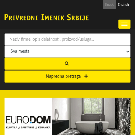
Srpski
English
Napredna pretraga