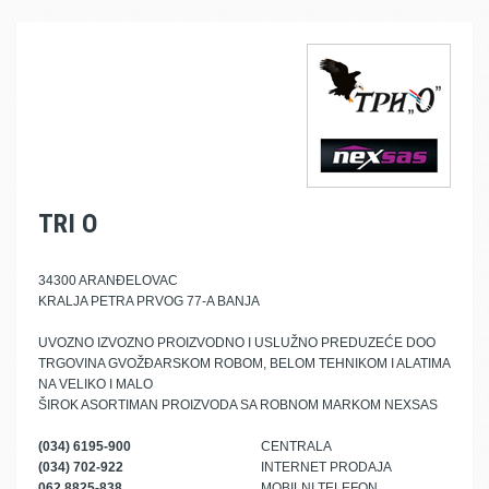
TRI O
34300 ARANĐELOVAC
KRALJA PETRA PRVOG 77-A BANJA
UVOZNO IZVOZNO PROIZVODNO I USLUŽNO PREDUZEĆE DOO
TRGOVINA GVOŽĐARSKOM ROBOM, BELOM TEHNIKOM I ALATIMA
NA VELIKO I MALO
ŠIROK ASORTIMAN PROIZVODA SA ROBNOM MARKOM NEXSAS
(034) 6195-900
CENTRALA
(034) 702-922
INTERNET PRODAJA
062 8825-838
MOBILNI TELEFON