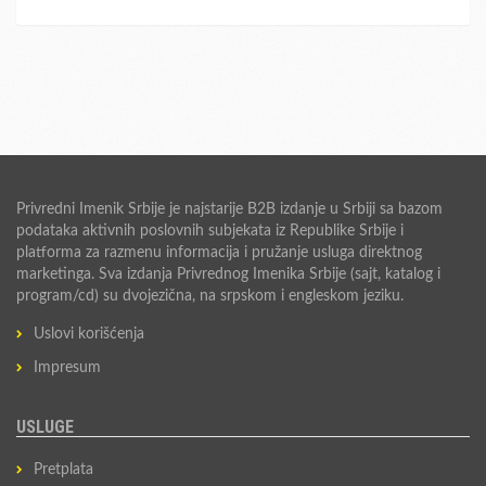
Privredni Imenik Srbije je najstarije B2B izdanje u Srbiji sa bazom
podataka aktivnih poslovnih subjekata iz Republike Srbije i
platforma za razmenu informacija i pružanje usluga direktnog
marketinga. Sva izdanja Privrednog Imenika Srbije (sajt, katalog i
program/cd) su dvojezična, na srpskom i engleskom jeziku.
Uslovi korišćenja
Impresum
USLUGE
Pretplata