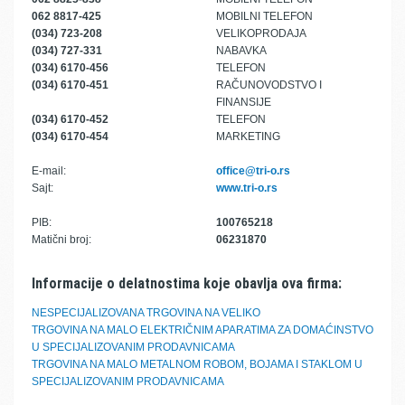
062 8817-425
MOBILNI TELEFON
(034) 723-208
VELIKOPRODAJA
(034) 727-331
NABAVKA
(034) 6170-456
TELEFON
(034) 6170-451
RAČUNOVODSTVO I
FINANSIJE
(034) 6170-452
TELEFON
(034) 6170-454
MARKETING
E-mail:
office@tri-o.rs
Sajt:
www.tri-o.rs
PIB:
100765218
Matični broj:
06231870
Informacije o delatnostima koje obavlja ova firma:
NESPECIJALIZOVANA TRGOVINA NA VELIKO
TRGOVINA NA MALO ELEKTRIČNIM APARATIMA ZA DOMAĆINSTVO
U SPECIJALIZOVANIM PRODAVNICAMA
TRGOVINA NA MALO METALNOM ROBOM, BOJAMA I STAKLOM U
SPECIJALIZOVANIM PRODAVNICAMA