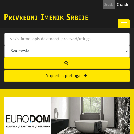
Srpski
English
Napredna pretraga