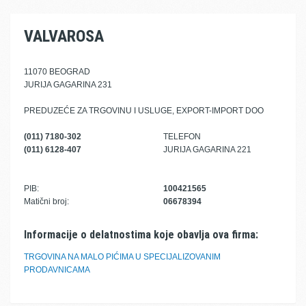
VALVAROSA
11070 BEOGRAD
JURIJA GAGARINA 231
PREDUZEĆE ZA TRGOVINU I USLUGE, EXPORT-IMPORT DOO
(011) 7180-302
TELEFON
(011) 6128-407
JURIJA GAGARINA 221
PIB:
100421565
Matični broj:
06678394
Informacije o delatnostima koje obavlja ova firma:
TRGOVINA NA MALO PIĆIMA U SPECIJALIZOVANIM
PRODAVNICAMA