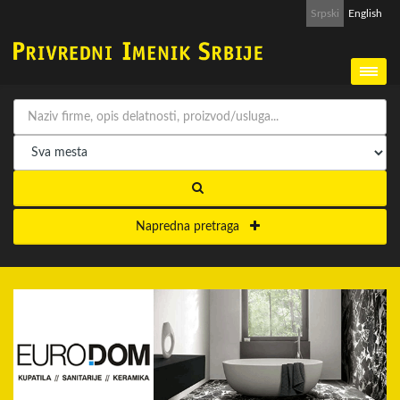
Srpski
English
Napredna pretraga