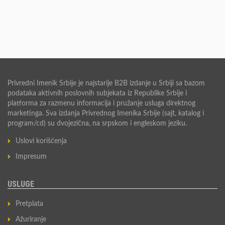
Privredni Imenik Srbije je najstarije B2B izdanje u Srbiji sa bazom
podataka aktivnih poslovnih subjekata iz Republike Srbije i
platforma za razmenu informacija i pružanje usluga direktnog
marketinga. Sva izdanja Privrednog Imenika Srbije (sajt, katalog i
program/cd) su dvojezična, na srpskom i engleskom jeziku.
Uslovi korišćenja
Impresum
USLUGE
Pretplata
Ažuriranje