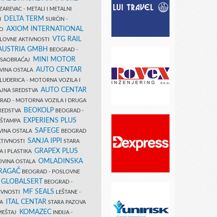
AREVAC - METALI I METALNI
DELTA TERM
DI
SURČIN -
AXIOM INTERNATIONAL
VO
VTG RAIL
SLOVNE AKTIVNOSTI
 AUSTRIA GMBH
BEOGRAD -
MINI MOTOR
I SAOBRAĆAJ
AUTO CENTAR
OVINA OSTALA
LUĐERICA - MOTORNA VOZILA I
AUTO CENTAR
AJNA SREDSTVA
AD - MOTORNA VOZILA I DRUGA
BEOKOLP
REDSTVA
BEOGRAD -
EXPERIENS PLUS
I ŠTAMPA
SAFEGE
VINA OSTALA
BEOGRAD
SANJA IPPI
KTIVNOSTI
STARA
GRAPEX PLUS
A I PLASTIKA
OMLADINSKA
OVINA OSTALA
RAGAČ
BEOGRAD - POSLOVNE
GLOBALSERT
I
BEOGRAD -
MF SEALS
IVNOSTI
LEŠTANE -
ITAL CENTAR
LA
STARA PAZOVA
KOMAZEC
AMEŠTAJ
INĐIJA -