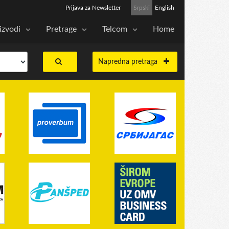
Prijava za Newsletter
Srpski
English
izvodi
Pretrage
Telcom
Home
Napredna pretraga