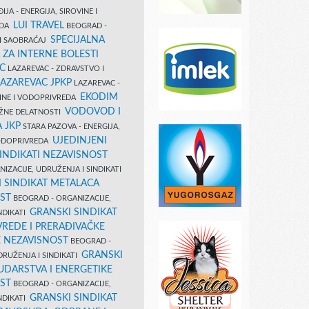
IJA - ENERGIJA, SIROVINE I
LUI TRAVEL
EDA
BEOGRAD -
SPECIJALNA
I SAOBRAĆAJ
 ZA INTERNE BOLESTI
C
LAZAREVAC - ZDRAVSTVO I
LAZAREVAC JPKP
LAZAREVAC -
EKODIM
VINE I VODOPRIVREDA
VODOVOD I
UŽNE DELATNOSTI
 JKP
STARA PAZOVA - ENERGIJA,
UJEDINJENI
VODOPRIVREDA
INDIKATI NEZAVISNOST
IZACIJE, UDRUŽENJA I SINDIKATI
 SINDIKAT METALACA
ST
BEOGRAD - ORGANIZACIJE,
GRANSKI SINDIKAT
NDIKATI
VREDE I PRERAĐIVAČKE
E NEZAVISNOST
BEOGRAD -
GRANSKI
DRUŽENJA I SINDIKATI
UDARSTVA I ENERGETIKE
ST
BEOGRAD - ORGANIZACIJE,
GRANSKI SINDIKAT
NDIKATI