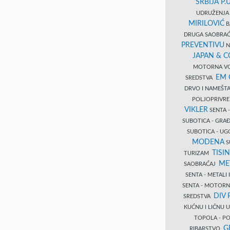
SRBIJA P.U
UDRUŽENJA 
MIRILOVIĆ
B
DRUGA SAOBRAĆ
PREVENTIVU
N
JAPAN & 
MOTORNA VO
EM
SREDSTVA
DRVO I NAMEŠT
POLJOPRIVRE
VIKLER
SENTA 
SUBOTICA - GR
SUBOTICA - UG
MODENA
S
TISI
TURIZAM
ME
SAOBRAĆAJ
SENTA - METALI
SENTA - MOTORN
DIV 
SREDSTVA
KUĆNU I LIČNU
TOPOLA - PO
G
RIBARSTVO