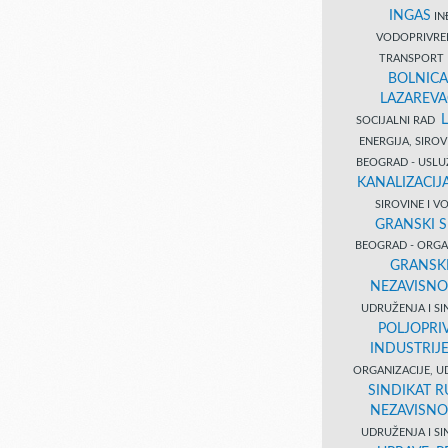
INGAS
INĐ
VODOPRIVR
TRANSPORT 
BOLNICA
LAZAREVA
SOCIJALNI RAD
ENERGIJA, SIRO
BEOGRAD - USL
KANALIZACIJA
SIROVINE I 
GRANSKI S
BEOGRAD - ORGAN
GRANSKI
NEZAVISNO
UDRUŽENJA I SI
POLJOPRI
INDUSTRIJ
ORGANIZACIJE, U
SINDIKAT R
NEZAVISNO
UDRUŽENJA I SI