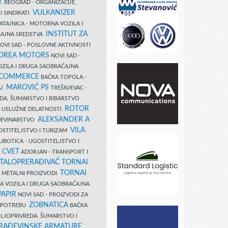
.
BEOGRAD - ORGANIZACIJE,
VULKANIZER
I SINDIKATI
ATAJNICA - MOTORNA VOZILA I
INSTITUT ZA
AJNA SREDSTVA
OVI SAD - POSLOVNE AKTIVNOSTI
COREA MOTORS
NOVI SAD -
ZILA I DRUGA SAOBRAĆAJNA
 COMMERCE
BAČKA TOPOLA -
MAROVIĆ PS
AJ
TREŠNJEVAC -
DA, ŠUMARSTVO I RIBARSTVO
ROTOR
- USLUŽNE DELATNOSTI
ALEKSANDER A
AĐEVINARSTVO
VILA
OSTITELJSTVO I TURIZAM
UBOTICA - UGOSTITELJSTVO I
N CVET
ADORJAN - TRANSPORT I
TALOPRERAĐIVAČ TORNAI
TORNAI
 I METALNI PROIZVODI
A VOZILA I DRUGA SAOBRAĆAJNA
PAPIR
NOVI SAD - PROIZVODI ZA
ZOBNATICA
 UPOTREBU
BAČKA
LJOPRIVREDA, ŠUMARSTVO I
RAĐEVINSKE ARMATURE