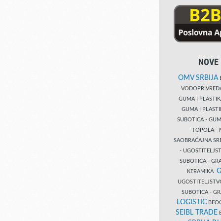
NOVE 
OMV SRBIJA
B
VODOPRIVRE
GUMA I PLASTI
GUMA I PLAST
SUBOTICA - GUM
TOPOLA - 
SAOBRAĆAJNA S
- UGOSTITELJS
SUBOTICA - GRA
G
KERAMIKA
UGOSTITELJSTV
SUBOTICA - 
LOGISTIC
BEOG
SEIBL TRADE
B