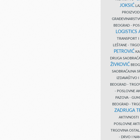
JOKSIĆ
LAZ
PROIZVO
GRAĐEVINARST
BEOGRAD - PO
LOGISTICS
TRANSPORT 
LEŠTANE - TRG
PETROVIĆ
KA
DRUGA SAOBRAĆ
ŽIVKOVIĆ
BEOGR
SAOBRAĆAJNA S
IZDAVAŠTVO 
BEOGRAD - TRGO
- POSLOVNE A
PAZOVA - GUM
BEOGRAD - TRG
ZADRUGA T
AKTIVNOST
POSLOVNE AKT
TRGOVINA OSTA
- DRVO I N