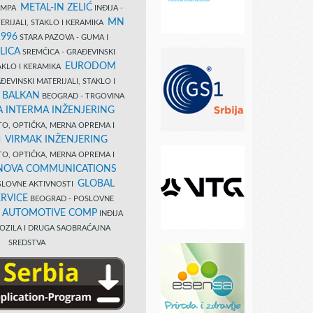
METAL-IN ZELIĆ
TAMPA
INĐIJA -
MN
ERIJALI, STAKLO I KERAMIKA
1996
STARA PAZOVA - GUMA I
LICA
SREMČICA - GRAĐEVINSKI
EURODOM
TAKLO I KERAMIKA
EVINSKI MATERIJALI, STAKLO I
 BALKAN
BEOGRAD - TRGOVINA
 INTERMA INŽENJERING
TO, OPTIČKA, MERNA OPREMA I
VIRMAK INŽENJERING
I
TO, OPTIČKA, MERNA OPREMA I
NOVA COMMUNICATIONS
GLOBAL
SLOVNE AKTIVNOSTI
RVICE
BEOGRAD - POSLOVNE
B AUTOMOTIVE COMP
INĐIJA
OZILA I DRUGA SAOBRAĆAJNA
SREDSTVA