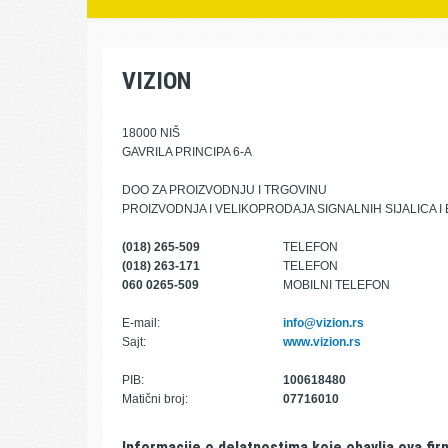
VIZION
18000 NIŠ
GAVRILA PRINCIPA 6-A
DOO ZA PROIZVODNJU I TRGOVINU
PROIZVODNJA I VELIKOPRODAJA SIGNALNIH SIJALICA 
(018) 265-509
TELEFON
(018) 263-171
TELEFON
060 0265-509
MOBILNI TELEFON
E-mail:
info@vizion.rs
Sajt:
www.vizion.rs
PIB:
100618480
Matični broj:
07716010
Informacije o delatnostima koje obavlja ova fir