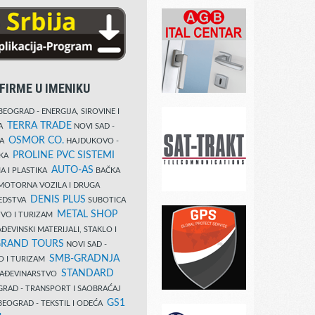
FIRME U IMENIKU
EOGRAD - ENERGIJA, SIROVINE I
TERRA TRADE
DA
NOVI SAD -
OSMOR CO.
KA
HAJDUKOVO -
PROLINE PVC SISTEMI
IKA
AUTO-AS
A I PLASTIKA
BAČKA
MOTORNA VOZILA I DRUGA
DENIS PLUS
REDSTVA
SUBOTICA
METAL SHOP
TVO I TURIZAM
ĐEVINSKI MATERIJALI, STAKLO I
RAND TOURS
NOVI SAD -
SMB-GRADNJA
O I TURIZAM
STANDARD
GRAĐEVINARSTVO
RAD - TRANSPORT I SAOBRAĆAJ
GS1
EOGRAD - TEKSTIL I ODEĆA