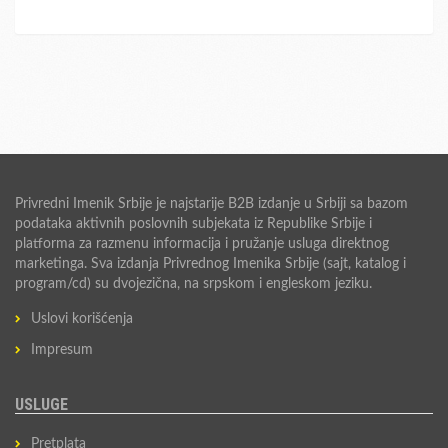
Privredni Imenik Srbije je najstarije B2B izdanje u Srbiji sa bazom
podataka aktivnih poslovnih subjekata iz Republike Srbije i
platforma za razmenu informacija i pružanje usluga direktnog
marketinga. Sva izdanja Privrednog Imenika Srbije (sajt, katalog i
program/cd) su dvojezična, na srpskom i engleskom jeziku.
Uslovi korišćenja
Impresum
USLUGE
Pretplata