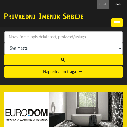
Srpski
English
Napredna pretraga