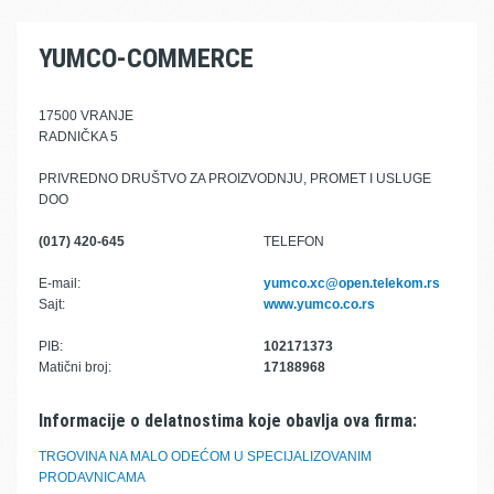
YUMCO-COMMERCE
17500 VRANJE
RADNIČKA 5
PRIVREDNO DRUŠTVO ZA PROIZVODNJU, PROMET I USLUGE
DOO
(017) 420-645
TELEFON
E-mail:
yumco.xc@open.telekom.rs
Sajt:
www.yumco.co.rs
PIB:
102171373
Matični broj:
17188968
Informacije o delatnostima koje obavlja ova firma:
TRGOVINA NA MALO ODEĆOM U SPECIJALIZOVANIM
PRODAVNICAMA