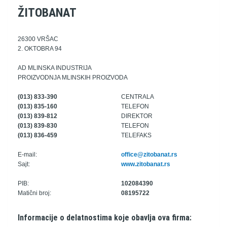
ŽITOBANAT
26300 VRŠAC
2. OKTOBRA 94
AD MLINSKA INDUSTRIJA
PROIZVODNJA MLINSKIH PROIZVODA
(013) 833-390
CENTRALA
(013) 835-160
TELEFON
(013) 839-812
DIREKTOR
(013) 839-830
TELEFON
(013) 836-459
TELEFAKS
E-mail:
office@zitobanat.rs
Sajt:
www.zitobanat.rs
PIB:
102084390
Matični broj:
08195722
Informacije o delatnostima koje obavlja ova firma: