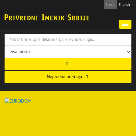
Srpski
English
Napredna pretraga