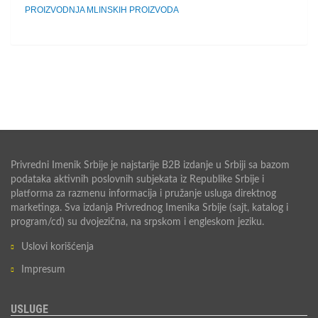
PROIZVODNJA MLINSKIH PROIZVODA
Privredni Imenik Srbije je najstarije B2B izdanje u Srbiji sa bazom
podataka aktivnih poslovnih subjekata iz Republike Srbije i
platforma za razmenu informacija i pružanje usluga direktnog
marketinga. Sva izdanja Privrednog Imenika Srbije (sajt, katalog i
program/cd) su dvojezična, na srpskom i engleskom jeziku.
Uslovi korišćenja
Impresum
USLUGE