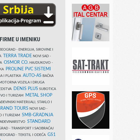
FIRME U IMENIKU
EOGRAD - ENERGIJA, SIROVINE I
TERRA TRADE
DA
NOVI SAD -
OSMOR CO.
KA
HAJDUKOVO -
PROLINE PVC SISTEMI
IKA
AUTO-AS
A I PLASTIKA
BAČKA
MOTORNA VOZILA I DRUGA
DENIS PLUS
REDSTVA
SUBOTICA
METAL SHOP
TVO I TURIZAM
ĐEVINSKI MATERIJALI, STAKLO I
RAND TOURS
NOVI SAD -
SMB-GRADNJA
O I TURIZAM
STANDARD
GRAĐEVINARSTVO
RAD - TRANSPORT I SAOBRAĆAJ
GS1
EOGRAD - TEKSTIL I ODEĆA