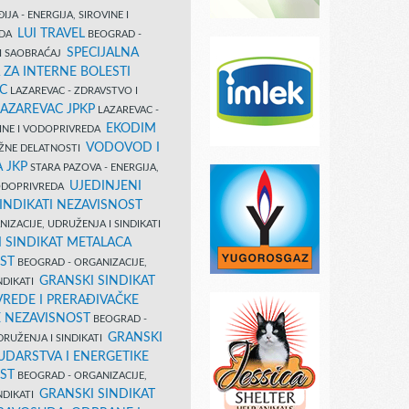
IJA - ENERGIJA, SIROVINE I
LUI TRAVEL
EDA
BEOGRAD -
SPECIJALNA
I SAOBRAĆAJ
 ZA INTERNE BOLESTI
C
LAZAREVAC - ZDRAVSTVO I
LAZAREVAC JPKP
LAZAREVAC -
EKODIM
VINE I VODOPRIVREDA
VODOVOD I
UŽNE DELATNOSTI
 JKP
STARA PAZOVA - ENERGIJA,
UJEDINJENI
VODOPRIVREDA
INDIKATI NEZAVISNOST
IZACIJE, UDRUŽENJA I SINDIKATI
 SINDIKAT METALACA
ST
BEOGRAD - ORGANIZACIJE,
GRANSKI SINDIKAT
NDIKATI
VREDE I PRERAĐIVAČKE
E NEZAVISNOST
BEOGRAD -
GRANSKI
DRUŽENJA I SINDIKATI
UDARSTVA I ENERGETIKE
ST
BEOGRAD - ORGANIZACIJE,
GRANSKI SINDIKAT
NDIKATI