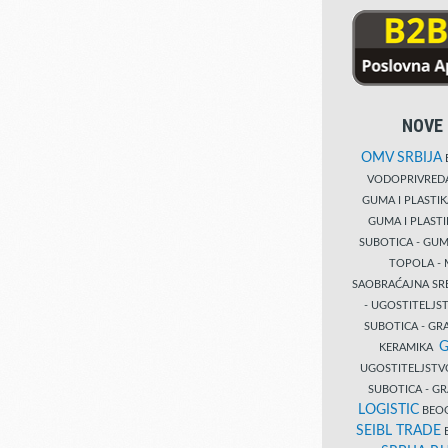
NOVE 
OMV SRBIJA
B
VODOPRIVRE
GUMA I PLASTI
GUMA I PLAST
SUBOTICA - GUM
TOPOLA - 
SAOBRAĆAJNA S
- UGOSTITELJS
SUBOTICA - GRA
G
KERAMIKA
UGOSTITELJSTV
SUBOTICA - 
LOGISTIC
BEOG
SEIBL TRADE
B