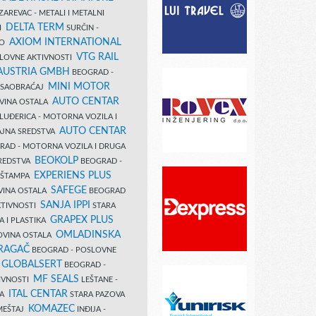
AREVAC - METALI I METALNI
DELTA TERM
DI
SURČIN -
AXIOM INTERNATIONAL
VO
VTG RAIL
SLOVNE AKTIVNOSTI
 AUSTRIA GMBH
BEOGRAD -
MINI MOTOR
I SAOBRAĆAJ
AUTO CENTAR
OVINA OSTALA
LUĐERICA - MOTORNA VOZILA I
AUTO CENTAR
AJNA SREDSTVA
AD - MOTORNA VOZILA I DRUGA
BEOKOLP
REDSTVA
BEOGRAD -
EXPERIENS PLUS
I ŠTAMPA
SAFEGE
VINA OSTALA
BEOGRAD
SANJA IPPI
KTIVNOSTI
STARA
GRAPEX PLUS
A I PLASTIKA
OMLADINSKA
OVINA OSTALA
RAGAČ
BEOGRAD - POSLOVNE
GLOBALSERT
I
BEOGRAD -
MF SEALS
IVNOSTI
LEŠTANE -
ITAL CENTAR
LA
STARA PAZOVA
KOMAZEC
AMEŠTAJ
INĐIJA -