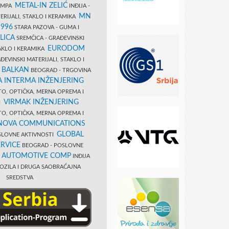
METAL-IN ZELIĆ
TAMPA
INĐIJA -
MN
ERIJALI, STAKLO I KERAMIKA
1996
STARA PAZOVA - GUMA I
LICA
SREMČICA - GRAĐEVINSKI
EURODOM
TAKLO I KERAMIKA
EVINSKI MATERIJALI, STAKLO I
 BALKAN
BEOGRAD - TRGOVINA
 INTERMA INŽENJERING
TO, OPTIČKA, MERNA OPREMA I
VIRMAK INŽENJERING
I
TO, OPTIČKA, MERNA OPREMA I
NOVA COMMUNICATIONS
GLOBAL
SLOVNE AKTIVNOSTI
RVICE
BEOGRAD - POSLOVNE
B AUTOMOTIVE COMP
INĐIJA
OZILA I DRUGA SAOBRAĆAJNA
SREDSTVA