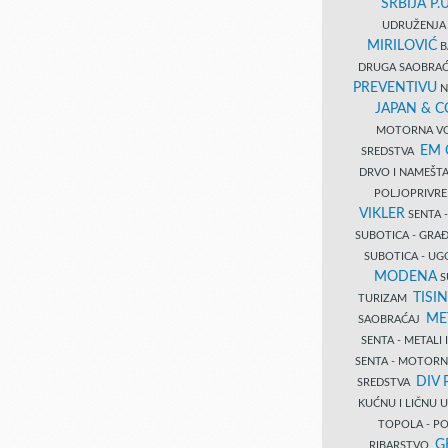
SRBIJA P.U
UDRUŽENJA 
MIRILOVIĆ
B
DRUGA SAOBRAĆ
PREVENTIVU
N
JAPAN & 
MOTORNA VO
EM
SREDSTVA
DRVO I NAMEŠT
POLJOPRIVRE
VIKLER
SENTA 
SUBOTICA - GR
SUBOTICA - UG
MODENA
S
TISI
TURIZAM
ME
SAOBRAĆAJ
SENTA - METALI
SENTA - MOTORN
DIV 
SREDSTVA
KUĆNU I LIČNU
TOPOLA - PO
G
RIBARSTVO