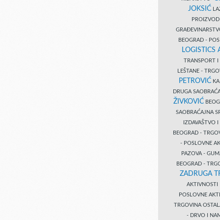
JOKSIĆ
LAZ
PROIZVO
GRAĐEVINARST
BEOGRAD - PO
LOGISTICS
TRANSPORT 
LEŠTANE - TRG
PETROVIĆ
KA
DRUGA SAOBRAĆ
ŽIVKOVIĆ
BEOGR
SAOBRAĆAJNA S
IZDAVAŠTVO 
BEOGRAD - TRGO
- POSLOVNE A
PAZOVA - GUM
BEOGRAD - TRG
ZADRUGA T
AKTIVNOST
POSLOVNE AKT
TRGOVINA OSTA
- DRVO I N