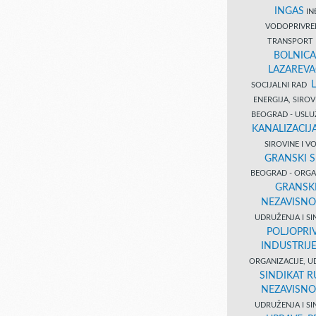
INGAS
INĐ
VODOPRIVR
TRANSPORT 
BOLNICA
LAZAREVA
SOCIJALNI RAD
ENERGIJA, SIRO
BEOGRAD - USL
KANALIZACIJA
SIROVINE I 
GRANSKI S
BEOGRAD - ORGAN
GRANSKI
NEZAVISNO
UDRUŽENJA I SI
POLJOPRI
INDUSTRIJ
ORGANIZACIJE, U
SINDIKAT R
NEZAVISNO
UDRUŽENJA I SI