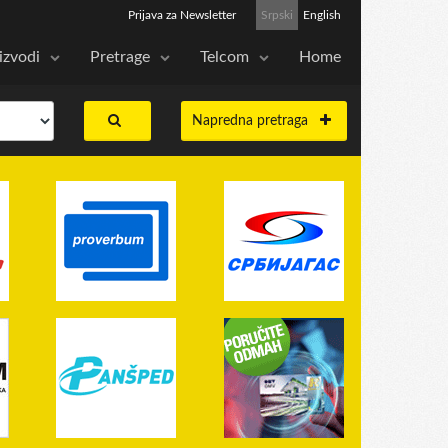
Prijava za Newsletter
Srpski
English
izvodi
Pretrage
Telcom
Home
Napredna pretraga