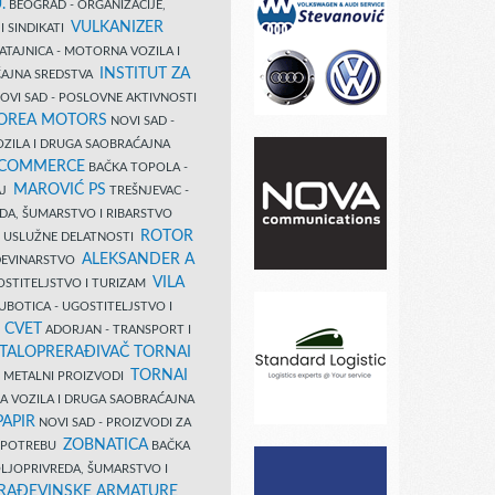
.
BEOGRAD - ORGANIZACIJE,
VULKANIZER
I SINDIKATI
ATAJNICA - MOTORNA VOZILA I
INSTITUT ZA
AJNA SREDSTVA
OVI SAD - POSLOVNE AKTIVNOSTI
COREA MOTORS
NOVI SAD -
ZILA I DRUGA SAOBRAĆAJNA
 COMMERCE
BAČKA TOPOLA -
MAROVIĆ PS
AJ
TREŠNJEVAC -
DA, ŠUMARSTVO I RIBARSTVO
ROTOR
- USLUŽNE DELATNOSTI
ALEKSANDER A
AĐEVINARSTVO
VILA
OSTITELJSTVO I TURIZAM
UBOTICA - UGOSTITELJSTVO I
N CVET
ADORJAN - TRANSPORT I
TALOPRERAĐIVAČ TORNAI
TORNAI
 I METALNI PROIZVODI
A VOZILA I DRUGA SAOBRAĆAJNA
PAPIR
NOVI SAD - PROIZVODI ZA
ZOBNATICA
 UPOTREBU
BAČKA
LJOPRIVREDA, ŠUMARSTVO I
RAĐEVINSKE ARMATURE