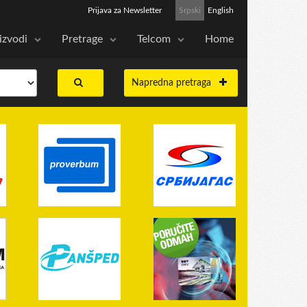
Prijava za Newsletter
Srpski
English
izvodi
Pretrage
Telcom
Home
Napredna pretraga