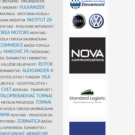
.
BEOGRAD - ORGANIZACIJE,
VULKANIZER
I SINDIKATI
ATAJNICA - MOTORNA VOZILA I
INSTITUT ZA
AJNA SREDSTVA
OVI SAD - POSLOVNE AKTIVNOSTI
COREA MOTORS
NOVI SAD -
ZILA I DRUGA SAOBRAĆAJNA
 COMMERCE
BAČKA TOPOLA -
MAROVIĆ PS
AJ
TREŠNJEVAC -
DA, ŠUMARSTVO I RIBARSTVO
ROTOR
- USLUŽNE DELATNOSTI
ALEKSANDER A
AĐEVINARSTVO
VILA
OSTITELJSTVO I TURIZAM
UBOTICA - UGOSTITELJSTVO I
N CVET
ADORJAN - TRANSPORT I
TALOPRERAĐIVAČ TORNAI
TORNAI
 I METALNI PROIZVODI
A VOZILA I DRUGA SAOBRAĆAJNA
PAPIR
NOVI SAD - PROIZVODI ZA
ZOBNATICA
 UPOTREBU
BAČKA
LJOPRIVREDA, ŠUMARSTVO I
RAĐEVINSKE ARMATURE