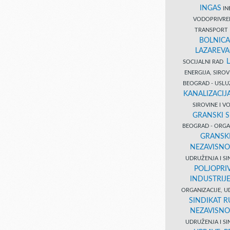
INGAS
INĐ
VODOPRIVR
TRANSPORT 
BOLNICA
LAZAREVA
SOCIJALNI RAD
ENERGIJA, SIRO
BEOGRAD - USL
KANALIZACIJA
SIROVINE I 
GRANSKI S
BEOGRAD - ORGAN
GRANSKI
NEZAVISNO
UDRUŽENJA I SI
POLJOPRI
INDUSTRIJ
ORGANIZACIJE, U
SINDIKAT R
NEZAVISNO
UDRUŽENJA I SI