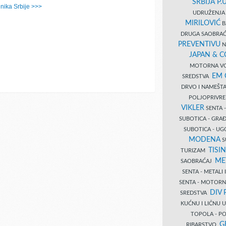
SRBIJA P.U
ika Srbije >>>
UDRUŽENJA 
MIRILOVIĆ
B
DRUGA SAOBRAĆ
PREVENTIVU
N
JAPAN & 
MOTORNA VO
EM
SREDSTVA
DRVO I NAMEŠT
POLJOPRIVRE
VIKLER
SENTA 
SUBOTICA - GR
SUBOTICA - UG
MODENA
S
TISI
TURIZAM
ME
SAOBRAĆAJ
SENTA - METALI
SENTA - MOTORN
DIV 
SREDSTVA
KUĆNU I LIČNU
TOPOLA - PO
G
RIBARSTVO