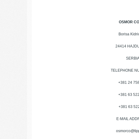
OSMOR CO
Borisa Kidri
24414 HAJD
SERBI
TELEPHONE 
+381 24 75
+381 63 52
+381 63 52
E-MAIL AD
osmorco@tipp