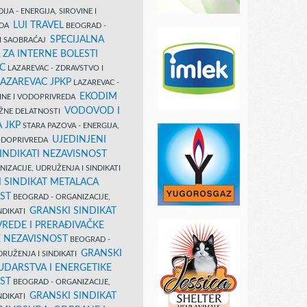
IJA - ENERGIJA, SIROVINE I
LUI TRAVEL
EDA
BEOGRAD -
SPECIJALNA
I SAOBRAĆAJ
 ZA INTERNE BOLESTI
C
LAZAREVAC - ZDRAVSTVO I
LAZAREVAC JPKP
LAZAREVAC -
EKODIM
VINE I VODOPRIVREDA
VODOVOD I
UŽNE DELATNOSTI
 JKP
STARA PAZOVA - ENERGIJA,
UJEDINJENI
VODOPRIVREDA
INDIKATI NEZAVISNOST
IZACIJE, UDRUŽENJA I SINDIKATI
 SINDIKAT METALACA
ST
BEOGRAD - ORGANIZACIJE,
GRANSKI SINDIKAT
NDIKATI
VREDE I PRERAĐIVAČKE
E NEZAVISNOST
BEOGRAD -
GRANSKI
DRUŽENJA I SINDIKATI
UDARSTVA I ENERGETIKE
ST
BEOGRAD - ORGANIZACIJE,
GRANSKI SINDIKAT
NDIKATI