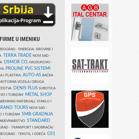
FIRME U IMENIKU
EOGRAD - ENERGIJA, SIROVINE I
TERRA TRADE
DA
NOVI SAD -
OSMOR CO.
KA
HAJDUKOVO -
PROLINE PVC SISTEMI
IKA
AUTO-AS
A I PLASTIKA
BAČKA
MOTORNA VOZILA I DRUGA
DENIS PLUS
REDSTVA
SUBOTICA
METAL SHOP
TVO I TURIZAM
ĐEVINSKI MATERIJALI, STAKLO I
RAND TOURS
NOVI SAD -
SMB-GRADNJA
O I TURIZAM
STANDARD
GRAĐEVINARSTVO
RAD - TRANSPORT I SAOBRAĆAJ
GS1
EOGRAD - TEKSTIL I ODEĆA