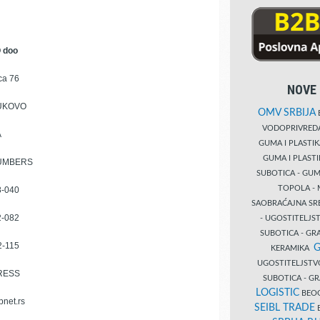
 doo
ca 76
NOVE 
UKOVO
OMV SRBIJA
B
VODOPRIVRE
A
GUMA I PLASTI
GUMA I PLAST
NUMBERS
SUBOTICA - GUM
TOPOLA - 
8-040
SAOBRAĆAJNA S
2-082
- UGOSTITELJS
SUBOTICA - GRA
2-115
G
KERAMIKA
UGOSTITELJSTV
DRESS
SUBOTICA - 
LOGISTIC
BEOG
net.rs
SEIBL TRADE
B