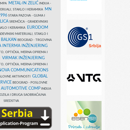
METAL-IN ZELIĆ
TAMPA
INĐIJA -
MN
ERIJALI, STAKLO I KERAMIKA
1996
STARA PAZOVA - GUMA I
LICA
SREMČICA - GRAĐEVINSKI
EURODOM
TAKLO I KERAMIKA
EVINSKI MATERIJALI, STAKLO I
 BALKAN
BEOGRAD - TRGOVINA
 INTERMA INŽENJERING
TO, OPTIČKA, MERNA OPREMA I
VIRMAK INŽENJERING
I
TO, OPTIČKA, MERNA OPREMA I
NOVA COMMUNICATIONS
GLOBAL
SLOVNE AKTIVNOSTI
RVICE
BEOGRAD - POSLOVNE
B AUTOMOTIVE COMP
INĐIJA
OZILA I DRUGA SAOBRAĆAJNA
SREDSTVA