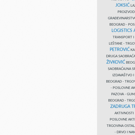
JOKSIĆ
LAZ
PROIZVO
GRAĐEVINARST
BEOGRAD - PO
LOGISTICS
TRANSPORT 
LEŠTANE - TRG
PETROVIĆ
KA
DRUGA SAOBRAĆ
ŽIVKOVIĆ
BEOGR
SAOBRAĆAJNA S
IZDAVAŠTVO 
BEOGRAD - TRGO
- POSLOVNE A
PAZOVA - GUM
BEOGRAD - TRG
ZADRUGA T
AKTIVNOST
POSLOVNE AKT
TRGOVINA OSTA
- DRVO I N