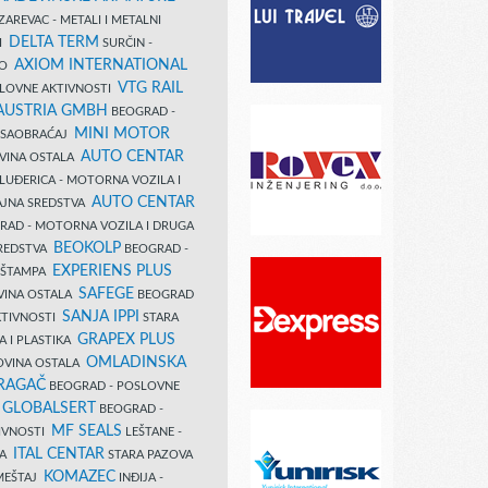
AREVAC - METALI I METALNI
DELTA TERM
DI
SURČIN -
AXIOM INTERNATIONAL
VO
VTG RAIL
SLOVNE AKTIVNOSTI
 AUSTRIA GMBH
BEOGRAD -
MINI MOTOR
I SAOBRAĆAJ
AUTO CENTAR
OVINA OSTALA
LUĐERICA - MOTORNA VOZILA I
AUTO CENTAR
AJNA SREDSTVA
AD - MOTORNA VOZILA I DRUGA
BEOKOLP
REDSTVA
BEOGRAD -
EXPERIENS PLUS
I ŠTAMPA
SAFEGE
VINA OSTALA
BEOGRAD
SANJA IPPI
KTIVNOSTI
STARA
GRAPEX PLUS
A I PLASTIKA
OMLADINSKA
OVINA OSTALA
RAGAČ
BEOGRAD - POSLOVNE
GLOBALSERT
I
BEOGRAD -
MF SEALS
IVNOSTI
LEŠTANE -
ITAL CENTAR
LA
STARA PAZOVA
KOMAZEC
AMEŠTAJ
INĐIJA -