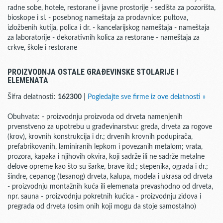
radne sobe, hotele, restorane i javne prostorije - sedišta za pozorišta,
bioskope i sl. - posebnog nameštaja za prodavnice: pultova,
izložbenih kutija, polica i dr. - kancelarijskog nameštaja - nameštaja
za laboratorije - dekorativnih kolica za restorane - nameštaja za
crkve, škole i restorane
PROIZVODNJA OSTALE GRAĐEVINSKE STOLARIJE I
ELEMENATA
Šifra delatnosti:
162300
|
Pogledajte sve firme iz ove delatnosti »
Obuhvata: - proizvodnju proizvoda od drveta namenjenih
prvenstveno za upotrebu u građevinarstvu: greda, drveta za rogove
(krov), krovnih konstrukcija i dr.; drvenih krovnih podupirača,
prefabrikovanih, laminiranih lepkom i povezanih metalom; vrata,
prozora, kapaka i njihovih okvira, koji sadrže ili ne sadrže metalne
delove opreme kao što su šarke, brave itd.; stepenika, ograda i dr.;
šindre, cepanog (tesanog) drveta, kalupa, modela i ukrasa od drveta
- proizvodnju montažnih kuća ili elemenata prevashodno od drveta,
npr. sauna - proizvodnju pokretnih kućica - proizvodnju zidova i
pregrada od drveta (osim onih koji mogu da stoje samostalno)