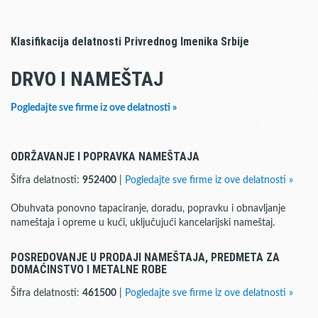
Klasifikacija delatnosti Privrednog Imenika Srbije
DRVO I NAMEŠTAJ
Pogledajte sve firme iz ove delatnosti »
ODRŽAVANJE I POPRAVKA NAMEŠTAJA
Šifra delatnosti:
952400
|
Pogledajte sve firme iz ove delatnosti »
Obuhvata ponovno tapaciranje, doradu, popravku i obnavljanje
nameštaja i opreme u kući, uključujući kancelarijski nameštaj.
POSREDOVANJE U PRODAJI NAMEŠTAJA, PREDMETA ZA
DOMAĆINSTVO I METALNE ROBE
Šifra delatnosti:
461500
|
Pogledajte sve firme iz ove delatnosti »