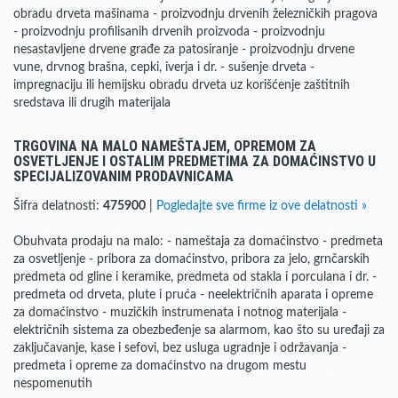
obradu drveta mašinama - proizvodnju drvenih železničkih pragova
- proizvodnju profilisanih drvenih proizvoda - proizvodnju
nesastavljene drvene građe za patosiranje - proizvodnju drvene
vune, drvnog brašna, cepki, iverja i dr. - sušenje drveta -
impregnaciju ili hemijsku obradu drveta uz korišćenje zaštitnih
sredstava ili drugih materijala
TRGOVINA NA MALO NAMEŠTAJEM, OPREMOM ZA
OSVETLJENJE I OSTALIM PREDMETIMA ZA DOMAĆINSTVO U
SPECIJALIZOVANIM PRODAVNICAMA
Šifra delatnosti:
475900
|
Pogledajte sve firme iz ove delatnosti »
Obuhvata prodaju na malo: - nameštaja za domaćinstvo - predmeta
za osvetljenje - pribora za domaćinstvo, pribora za jelo, grnčarskih
predmeta od gline i keramike, predmeta od stakla i porculana i dr. -
predmeta od drveta, plute i pruća - neelektričnih aparata i opreme
za domaćinstvo - muzičkih instrumenata i notnog materijala -
električnih sistema za obezbeđenje sa alarmom, kao što su uređaji za
zaključavanje, kase i sefovi, bez usluga ugradnje i održavanja -
predmeta i opreme za domaćinstvo na drugom mestu
nespomenutih