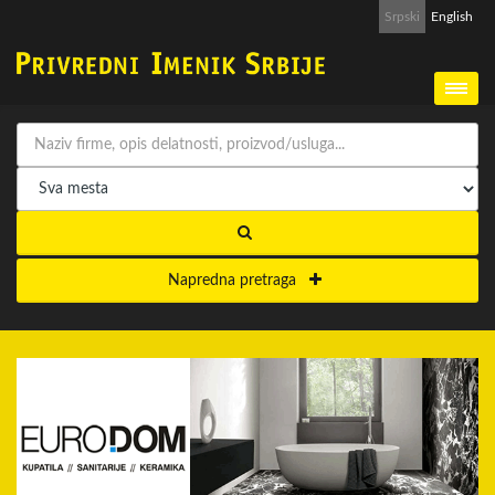
Srpski
English
Napredna pretraga