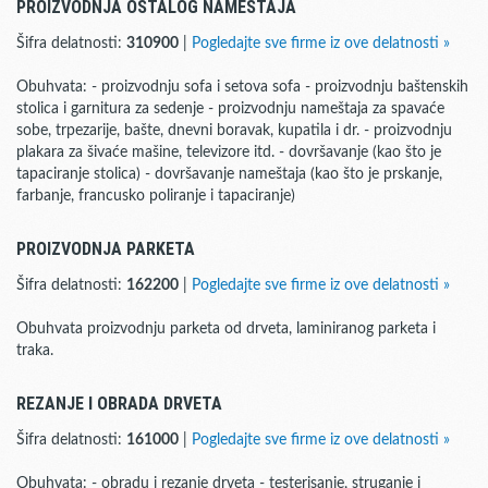
PROIZVODNJA OSTALOG NAMEŠTAJA
Šifra delatnosti:
310900
|
Pogledajte sve firme iz ove delatnosti »
Obuhvata: - proizvodnju sofa i setova sofa - proizvodnju baštenskih
stolica i garnitura za sedenje - proizvodnju nameštaja za spavaće
sobe, trpezarije, bašte, dnevni boravak, kupatila i dr. - proizvodnju
plakara za šivaće mašine, televizore itd. - dovršavanje (kao što je
tapaciranje stolica) - dovršavanje nameštaja (kao što je prskanje,
farbanje, francusko poliranje i tapaciranje)
PROIZVODNJA PARKETA
Šifra delatnosti:
162200
|
Pogledajte sve firme iz ove delatnosti »
Obuhvata proizvodnju parketa od drveta, laminiranog parketa i
traka.
REZANJE I OBRADA DRVETA
Šifra delatnosti:
161000
|
Pogledajte sve firme iz ove delatnosti »
Obuhvata: - obradu i rezanje drveta - testerisanje, struganje i