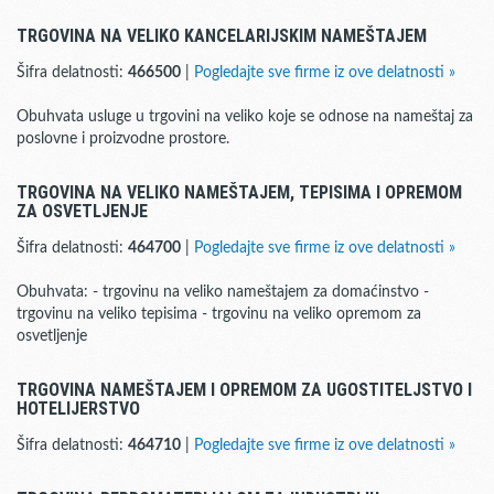
TRGOVINA NA VELIKO KANCELARIJSKIM NAMEŠTAJEM
Šifra delatnosti:
466500
|
Pogledajte sve firme iz ove delatnosti »
Obuhvata usluge u trgovini na veliko koje se odnose na nameštaj za
poslovne i proizvodne prostore.
TRGOVINA NA VELIKO NAMEŠTAJEM, TEPISIMA I OPREMOM
ZA OSVETLJENJE
Šifra delatnosti:
464700
|
Pogledajte sve firme iz ove delatnosti »
Obuhvata: - trgovinu na veliko nameštajem za domaćinstvo -
trgovinu na veliko tepisima - trgovinu na veliko opremom za
osvetljenje
TRGOVINA NAMEŠTAJEM I OPREMOM ZA UGOSTITELJSTVO I
HOTELIJERSTVO
Šifra delatnosti:
464710
|
Pogledajte sve firme iz ove delatnosti »