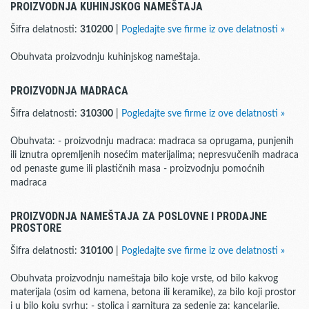
PROIZVODNJA KUHINJSKOG NAMEŠTAJA
Šifra delatnosti:
310200
|
Pogledajte sve firme iz ove delatnosti »
Obuhvata proizvodnju kuhinjskog nameštaja.
PROIZVODNJA MADRACA
Šifra delatnosti:
310300
|
Pogledajte sve firme iz ove delatnosti »
Obuhvata: - proizvodnju madraca: madraca sa oprugama, punjenih
ili iznutra opremljenih nosećim materijalima; nepresvučenih madraca
od penaste gume ili plastičnih masa - proizvodnju pomoćnih
madraca
PROIZVODNJA NAMEŠTAJA ZA POSLOVNE I PRODAJNE
PROSTORE
Šifra delatnosti:
310100
|
Pogledajte sve firme iz ove delatnosti »
Obuhvata proizvodnju nameštaja bilo koje vrste, od bilo kakvog
materijala (osim od kamena, betona ili keramike), za bilo koji prostor
i u bilo koju svrhu: - stolica i garnitura za sedenje za: kancelarije,