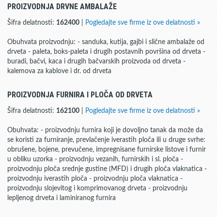
PROIZVODNJA DRVNE AMBALAŽE
Šifra delatnosti:
162400
|
Pogledajte sve firme iz ove delatnosti »
Obuhvata proizvodnju: - sanduka, kutija, gajbi i slične ambalaže od
drveta - paleta, boks-paleta i drugih postavnih površina od drveta -
buradi, bačvi, kaca i drugih bačvarskih proizvoda od drveta -
kalemova za kablove i dr. od drveta
PROIZVODNJA FURNIRA I PLOČA OD DRVETA
Šifra delatnosti:
162100
|
Pogledajte sve firme iz ove delatnosti »
Obuhvata: - proizvodnju furnira koji je dovoljno tanak da može da
se koristi za furniranje, prevlačenje iverastih ploča ili u druge svrhe:
obrušene, bojene, prevučene, impregnisane furnirske listove i furnir
u obliku uzorka - proizvodnju vezanih, furnirskih i sl. ploča -
proizvodnju ploča srednje gustine (MFD) i drugih ploča vlaknatica -
proizvodnju iverastih ploča - proizvodnju ploča vlaknatica -
proizvodnju slojevitog i komprimovanog drveta - proizvodnju
lepljenog drveta i laminiranog furnira