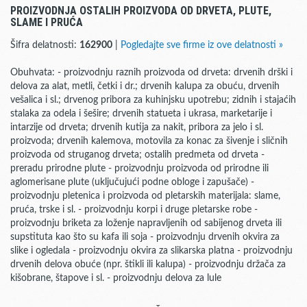
PROIZVODNJA OSTALIH PROIZVODA OD DRVETA, PLUTE,
SLAME I PRUĆA
Šifra delatnosti:
162900
|
Pogledajte sve firme iz ove delatnosti »
Obuhvata: - proizvodnju raznih proizvoda od drveta: drvenih drški i
delova za alat, metli, četki i dr.; drvenih kalupa za obuću, drvenih
vešalica i sl.; drvenog pribora za kuhinjsku upotrebu; zidnih i stajaćih
stalaka za odela i šešire; drvenih statueta i ukrasa, marketarije i
intarzije od drveta; drvenih kutija za nakit, pribora za jelo i sl.
proizvoda; drvenih kalemova, motovila za konac za šivenje i sličnih
proizvoda od struganog drveta; ostalih predmeta od drveta -
preradu prirodne plute - proizvodnju proizvoda od prirodne ili
aglomerisane plute (uključujući podne obloge i zapušače) -
proizvodnju pletenica i proizvoda od pletarskih materijala: slame,
pruća, trske i sl. - proizvodnju korpi i druge pletarske robe -
proizvodnju briketa za loženje napravljenih od sabijenog drveta ili
supstituta kao što su kafa ili soja - proizvodnju drvenih okvira za
slike i ogledala - proizvodnju okvira za slikarska platna - proizvodnju
drvenih delova obuće (npr. štikli ili kalupa) - proizvodnju držača za
kišobrane, štapove i sl. - proizvodnju delova za lule