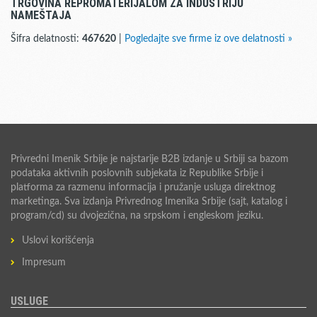
TRGOVINA REPROMATERIJALOM ZA INDUSTRIJU
NAMEŠTAJA
Šifra delatnosti:
467620
|
Pogledajte sve firme iz ove delatnosti »
Privredni Imenik Srbije je najstarije B2B izdanje u Srbiji sa bazom
podataka aktivnih poslovnih subjekata iz Republike Srbije i
platforma za razmenu informacija i pružanje usluga direktnog
marketinga. Sva izdanja Privrednog Imenika Srbije (sajt, katalog i
program/cd) su dvojezična, na srpskom i engleskom jeziku.
Uslovi korišćenja
Impresum
USLUGE