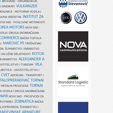
.
BEOGRAD - ORGANIZACIJE,
VULKANIZER
I SINDIKATI
ATAJNICA - MOTORNA VOZILA I
INSTITUT ZA
AJNA SREDSTVA
OVI SAD - POSLOVNE AKTIVNOSTI
COREA MOTORS
NOVI SAD -
ZILA I DRUGA SAOBRAĆAJNA
 COMMERCE
BAČKA TOPOLA -
MAROVIĆ PS
AJ
TREŠNJEVAC -
DA, ŠUMARSTVO I RIBARSTVO
ROTOR
- USLUŽNE DELATNOSTI
ALEKSANDER A
AĐEVINARSTVO
VILA
OSTITELJSTVO I TURIZAM
UBOTICA - UGOSTITELJSTVO I
N CVET
ADORJAN - TRANSPORT I
TALOPRERAĐIVAČ TORNAI
TORNAI
 I METALNI PROIZVODI
A VOZILA I DRUGA SAOBRAĆAJNA
PAPIR
NOVI SAD - PROIZVODI ZA
ZOBNATICA
 UPOTREBU
BAČKA
LJOPRIVREDA, ŠUMARSTVO I
RAĐEVINSKE ARMATURE