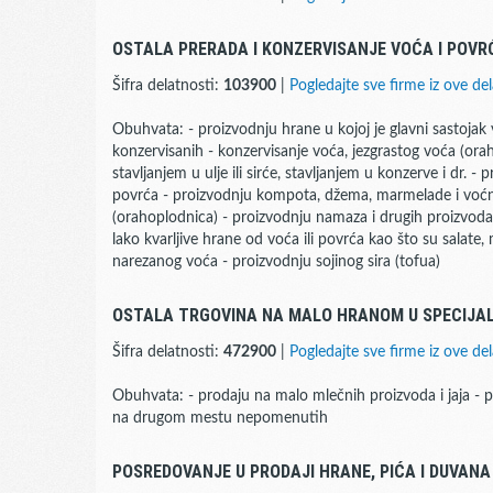
OSTALA PRERADA I KONZERVISANJE VOĆA I POVR
Šifra delatnosti:
103900
|
Pogledajte sve firme iz ove del
Obuhvata: - proizvodnju hrane u kojoj je glavni sastojak v
konzervisanih - konzervisanje voća, jezgrastog voća (ora
stavljanjem u ulje ili sirće, stavljanjem u konzerve i dr. 
povrća - proizvodnju kompota, džema, marmelade i voćno
(orahoplodnica) - proizvodnju namaza i drugih proizvoda
lako kvarljive hrane od voća ili povrća kao što su salate, 
narezanog voća - proizvodnju sojinog sira (tofua)
OSTALA TRGOVINA NA MALO HRANOM U SPECIJA
Šifra delatnosti:
472900
|
Pogledajte sve firme iz ove del
Obuhvata: - prodaju na malo mlečnih proizvoda i jaja - 
na drugom mestu nepomenutih
POSREDOVANJE U PRODAJI HRANE, PIĆA I DUVANA