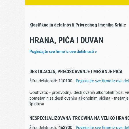
Klasifikacija delatnosti Privrednog Imenika Srbije
HRANA, PIĆA I DUVAN
Pogledajte sve firme iz ove delatnosti »
DESTILACIJA, PREČIŠĆAVANJE I MEŠANJE PIĆA
Šifra delatnosti:
110100
|
Pogledajte sve firme iz ove del
Obuhvata: - proizvodnju destilovanih alkoholnih pića: viskij
pomešanih sa destilovanim alkoholnim pićima - mešanje 
špiritusa
NESPECIJALIZOVANA TRGOVINA NA VELIKO HRANO
Šifra delatnosti:
463900
|
Pogledajte sve firme iz ove del