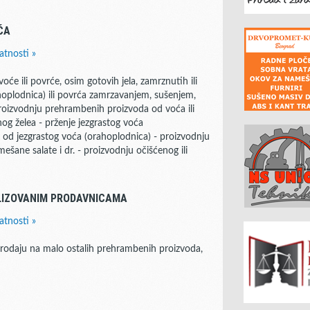
ĆA
atnosti »
oće ili povrće, osim gotovih jela, zamrznutih ili
hoplodnica) ili povrća zamrzavanjem, sušenjem,
- proizvodnju prehrambenih proizvoda od voća ili
g želea - prženje jezgrastog voća
 od jezgrastog voća (orahoplodnica) - proizvodnju
mešane salate i dr. - proizvodnju očišćenog ili
LIZOVANIM PRODAVNICAMA
atnosti »
prodaju na malo ostalih prehrambenih proizvoda,