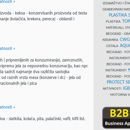
atnosti »
IZDAVAŠTVO I Š
GRAĐEVINSKI MAT
izvoda - keksa - konzervisanih proizvoda od testa
PLASTIKA 
ckanje (kolačića, krekera, pereca) - oblandi i
TOP
PLASTIKA
MATERIJALI, S
BEOGRAD - GRAĐ
CWG
KERAMIKA
AQUA
OSTALA
atnosti »
BEOGRAD - FO
INSTRUMENT
ih i pripremljenih za konzumiranje), zamrznutih,
BEOGRAD - FO
pripremu jela za neposrednu konzumaciju, kao npr.
INSTRUMENTI
a sadrži najmanje dva različita sastojka
BEOGRAD - PO
 od raznih vrsta mesa (konzerve i dr.) - jela od
PROTECT SE
nacionalnih jela i pica
IG
AKTIVNOSTI
- MOTORNA V
atnosti »
slatkiša, kolača, pita, palačinki, vafli, kifli itd.