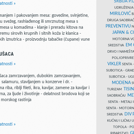
SRBIJA P.U
atnosti »
UDRUŽENJA 
MIRILOVIĆ
B
emanjem i pakovanjem mesa: govedine, svinjetine,
DRUGA SAOBRAĆ
ju svežeg, rashlađenog ili smrznutog mesa s
PREVENTIVU
N
 mesa u komadima - klanje i preradu kitova na
JAPAN & 
remu sirovih krupnih i sitnih koža iz klanica -
MOTORNA VO
jskih iznutrica - proizvodnju tabačke (čupane) vune
EM
SREDSTVA
DRVO I NAMEŠT
KUŠACA
POLJOPRIVRE
VIKLER
atnosti »
SENTA 
SUBOTICA - GR
ekušaca zamrzavanjem, dubokim zamrzavanjem,
SUBOTICA - UG
salamuru, stavljanjem u konzerve i dr. -
MODENA
S
ba, riblji fileti, ikra, kavijar, zamene za kavijar i
TISI
TURIZAM
a, za ljude i životinje - delatnost brodova koji se
ME
SAOBRAĆAJ
 morskog rastinja
SENTA - METALI
SENTA - MOTORN
DIV 
SREDSTVA
KUĆNU I LIČNU
atnosti »
TOPOLA - PO
G
RIBARSTVO