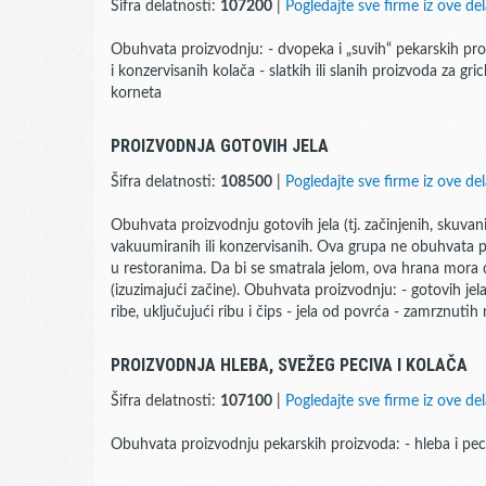
Šifra delatnosti:
107200
|
Pogledajte sve firme iz ove del
Obuhvata proizvodnju: - dvopeka i „suvih“ pekarskih pro
i konzervisanih kolača - slatkih ili slanih proizvoda za gri
korneta
PROIZVODNJA GOTOVIH JELA
Šifra delatnosti:
108500
|
Pogledajte sve firme iz ove del
Obuhvata proizvodnju gotovih jela (tj. začinjenih, skuvan
vakuumiranih ili konzervisanih. Ova grupa ne obuhvata 
u restoranima. Da bi se smatrala jelom, ova hrana mora d
(izuzimajući začine). Obuhvata proizvodnju: - gotovih jela
ribe, uključujući ribu i čips - jela od povrća - zamrznutih 
PROIZVODNJA HLEBA, SVEŽEG PECIVA I KOLAČA
Šifra delatnosti:
107100
|
Pogledajte sve firme iz ove del
Obuhvata proizvodnju pekarskih proizvoda: - hleba i peciva - 