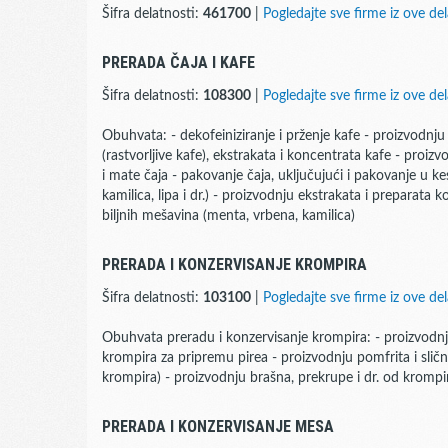
Šifra delatnosti:
461700
|
Pogledajte sve firme iz ove del
PRERADA ČAJA I KAFE
Šifra delatnosti:
108300
|
Pogledajte sve firme iz ove del
Obuhvata: - dekofeiniziranje i prženje kafe - proizvodnj
(rastvorljive kafe), ekstrakata i koncentrata kafe - proi
i mate čaja - pakovanje čaja, uključujući i pakovanje u ke
kamilica, lipa i dr.) - proizvodnju ekstrakata i preparata k
biljnih mešavina (menta, vrbena, kamilica)
PRERADA I KONZERVISANJE KROMPIRA
Šifra delatnosti:
103100
|
Pogledajte sve firme iz ove del
Obuhvata preradu i konzervisanje krompira: - proizvodn
krompira za pripremu pirea - proizvodnju pomfrita i slič
krompira) - proizvodnju brašna, prekrupe i dr. od krompir
PRERADA I KONZERVISANJE MESA