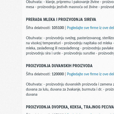
Obuhvata: - klanje, pripremu i pakovanje živine - proizv
mesa - proizvodnju jestivih masnoća od živine - proizvod
PRERADA MLEKA I PROIZVODNJA SIREVA
Šifra delatnosti:
105100
|
Pogledajte sve firme iz ove del
Obuhvata: - proizvodnju svežeg, pasterizovanog, sterili
na visokoj temperaturi - proizvodnju napitaka od mleka 
mleka, zaslađenog ili nezaslađenog - proizvodnju pavlake
proizvodnju sira i urde - proizvodnju surutke - proizvodnj
PROIZVODNJA DUVANSKIH PROIZVODA
Šifra delatnosti:
120000
|
Pogledajte sve firme iz ove del
Obuhvata: - proizvodnju duvanskih proizvoda i zamena za
duvana za lulu, duvana za žvakanje, burmuta i dr. - pro
duvana
PROIZVODNJA DVOPEKA, KEKSA, TRAJNOG PECIVA