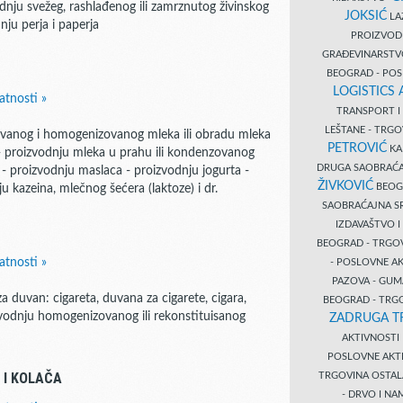
odnju svežeg, rashlađenog ili zamrznutog živinskog
JOKSIĆ
LAZ
nju perja i paperja
PROIZVO
GRAĐEVINARST
BEOGRAD - PO
LOGISTICS
atnosti »
TRANSPORT 
LEŠTANE - TRG
zovanog i homogenizovanog mleka ili obradu mleka
PETROVIĆ
KA
- proizvodnju mleka u prahu ili kondenzovanog
DRUGA SAOBRAĆ
 - proizvodnju maslaca - proizvodnju jogurta -
ŽIVKOVIĆ
BEOGR
u kazeina, mlečnog šećera (laktoze) i dr.
SAOBRAĆAJNA S
IZDAVAŠTVO 
BEOGRAD - TRGO
atnosti »
- POSLOVNE A
PAZOVA - GUM
 duvan: cigareta, duvana za cigarete, cigara,
BEOGRAD - TRG
izvodnju homogenizovanog ili rekonstituisanog
ZADRUGA T
AKTIVNOST
POSLOVNE AKT
 I KOLAČA
TRGOVINA OSTA
- DRVO I N