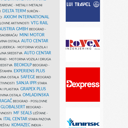
AREVAC - METALI I METALNI
DELTA TERM
DI
SURČIN -
AXIOM INTERNATIONAL
VO
VTG RAIL
SLOVNE AKTIVNOSTI
 AUSTRIA GMBH
BEOGRAD -
MINI MOTOR
I SAOBRAĆAJ
AUTO CENTAR
OVINA OSTALA
LUĐERICA - MOTORNA VOZILA I
AUTO CENTAR
AJNA SREDSTVA
AD - MOTORNA VOZILA I DRUGA
BEOKOLP
REDSTVA
BEOGRAD -
EXPERIENS PLUS
I ŠTAMPA
SAFEGE
VINA OSTALA
BEOGRAD
SANJA IPPI
KTIVNOSTI
STARA
GRAPEX PLUS
A I PLASTIKA
OMLADINSKA
OVINA OSTALA
RAGAČ
BEOGRAD - POSLOVNE
GLOBALSERT
I
BEOGRAD -
MF SEALS
IVNOSTI
LEŠTANE -
ITAL CENTAR
LA
STARA PAZOVA
KOMAZEC
AMEŠTAJ
INĐIJA -