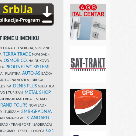
FIRME U IMENIKU
EOGRAD - ENERGIJA, SIROVINE I
TERRA TRADE
DA
NOVI SAD -
OSMOR CO.
KA
HAJDUKOVO -
PROLINE PVC SISTEMI
IKA
AUTO-AS
A I PLASTIKA
BAČKA
MOTORNA VOZILA I DRUGA
DENIS PLUS
REDSTVA
SUBOTICA
METAL SHOP
TVO I TURIZAM
ĐEVINSKI MATERIJALI, STAKLO I
RAND TOURS
NOVI SAD -
SMB-GRADNJA
O I TURIZAM
STANDARD
GRAĐEVINARSTVO
RAD - TRANSPORT I SAOBRAĆAJ
GS1
EOGRAD - TEKSTIL I ODEĆA