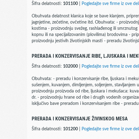
Šifra delatnosti:
101100
|
Pogledajte sve firme iz ove del
Obuhvata delatnost klanica koje se bave klanjem, pripr
jagnjetine, zečetine, ovčetine itd. Obuhvata: - proizvodn
kostima - proizvodnju svežeg, rashlađenog ili smrznutog
kopnu ili na specijalizovanim (plovilima) brodovima - prip
proizvodnju jestivih životinjskih masti - preradu životin
PRERADA I KONZERVISANJE RIBE, LJUSKARA I ME
Šifra delatnosti:
102000
|
Pogledajte sve firme iz ove del
Obuhvata: - preradu i konzervisanje ribe, ljuskara i m
sušenjem, kuvanjem, dimljenjem, soljenjem, stavljanjem u 
proizvodnju proizvoda od ribe, ljuskara i mekušaca: kuvana ri
dr. - proizvodnju hrane od ribe i drugih vodenih organizam
isključivo bave preradom i konzervisanjem ribe - preradu
PRERADA I KONZERVISANJE ŽIVINSKOG MESA
Šifra delatnosti:
101200
|
Pogledajte sve firme iz ove del