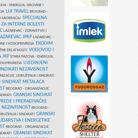
IJA - ENERGIJA, SIROVINE I
LUI TRAVEL
EDA
BEOGRAD -
SPECIJALNA
I SAOBRAĆAJ
 ZA INTERNE BOLESTI
C
LAZAREVAC - ZDRAVSTVO I
LAZAREVAC JPKP
LAZAREVAC -
EKODIM
VINE I VODOPRIVREDA
VODOVOD I
UŽNE DELATNOSTI
 JKP
STARA PAZOVA - ENERGIJA,
UJEDINJENI
VODOPRIVREDA
INDIKATI NEZAVISNOST
IZACIJE, UDRUŽENJA I SINDIKATI
 SINDIKAT METALACA
ST
BEOGRAD - ORGANIZACIJE,
GRANSKI SINDIKAT
NDIKATI
VREDE I PRERAĐIVAČKE
E NEZAVISNOST
BEOGRAD -
GRANSKI
DRUŽENJA I SINDIKATI
UDARSTVA I ENERGETIKE
ST
BEOGRAD - ORGANIZACIJE,
GRANSKI SINDIKAT
NDIKATI