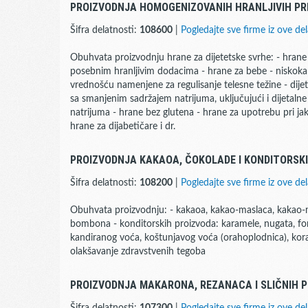
PROIZVODNJA HOMOGENIZOVANIH HRANLJIVIH PR
Šifra delatnosti:
108600
|
Pogledajte sve firme iz ove del
Obuhvata proizvodnju hrane za dijetetske svrhe: - hran
posebnim hranljivim dodacima - hrane za bebe - niskok
vrednošću namenjene za regulisanje telesne težine - dije
sa smanjenim sadržajem natrijuma, uključujući i dijetalne
natrijuma - hrane bez glutena - hrane za upotrebu pri ja
hrane za dijabetičare i dr.
PROIZVODNJA KAKAOA, ČOKOLADE I KONDITORSK
Šifra delatnosti:
108200
|
Pogledajte sve firme iz ove del
Obuhvata proizvodnju: - kakaoa, kakao-maslaca, kakao-mas
bombona - konditorskih proizvoda: karamele, nugata, fon
kandiranog voća, koštunjavog voća (orahoplodnica), kora
olakšavanje zdravstvenih tegoba
PROIZVODNJA MAKARONA, REZANACA I SLIČNIH 