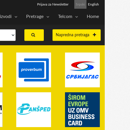
Prijava za Newsletter
Srpski
English
izvodi
Pretrage
Telcom
Home
Napredna pretraga