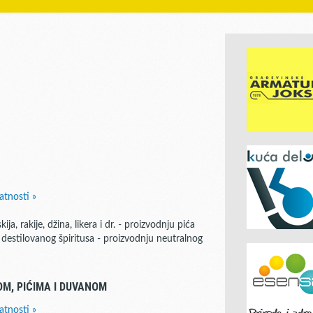
atnosti »
a, rakije, džina, likera i dr. - proizvodnju pića
destilovanog špiritusa - proizvodnju neutralnog
M, PIĆIMA I DUVANOM
atnosti »