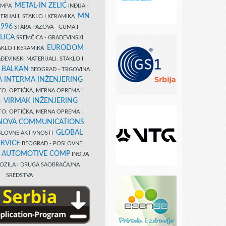
METAL-IN ZELIĆ
TAMPA
INĐIJA -
MN
ERIJALI, STAKLO I KERAMIKA
1996
STARA PAZOVA - GUMA I
LICA
SREMČICA - GRAĐEVINSKI
EURODOM
TAKLO I KERAMIKA
EVINSKI MATERIJALI, STAKLO I
 BALKAN
BEOGRAD - TRGOVINA
 INTERMA INŽENJERING
TO, OPTIČKA, MERNA OPREMA I
VIRMAK INŽENJERING
I
TO, OPTIČKA, MERNA OPREMA I
NOVA COMMUNICATIONS
GLOBAL
SLOVNE AKTIVNOSTI
RVICE
BEOGRAD - POSLOVNE
B AUTOMOTIVE COMP
INĐIJA
OZILA I DRUGA SAOBRAĆAJNA
SREDSTVA