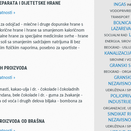
EPARATA I DIJETETSKE HRANE
INGAS
INĐ
VODOPRIVR
atnosti »
TRANSPORT 
BOLNICA
e za odojčad - mlečne i druge dopunske hrane s
LAZAREVA
alorične hrane i hrane sa smanjenom kaloričnom
SOCIJALNI RAD
talne hrane za specijalne medicinske svrhe - hrane
ENERGIJA, SIRO
 soli sa smanjenim sadržajem natrijuma ili bez
BEOGRAD - USL
kim fizičkim naporima, posebno za sportiste -
KANALIZACIJA
SIROVINE I 
GRANSKI S
IH PROIZVODA
BEOGRAD - ORGAN
GRANSKI
atnosti »
NEZAVISNO
ti, kakao-ulja i dr. - čokolade i čokoladnih
UDRUŽENJA I SI
dana, bele čokolade i dr. - guma za žvakanje -
POLJOPRI
 od voća i drugih delova biljaka - bombona za
INDUSTRIJ
ORGANIZACIJE, U
SINDIKAT R
NEZAVISNO
PROIZVODA OD BRAŠNA
UDRUŽENJA I SI