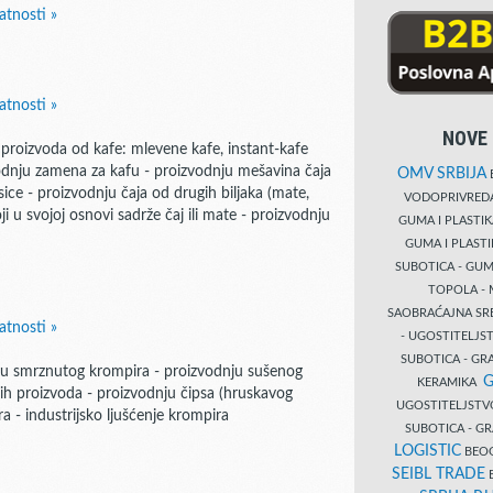
atnosti »
atnosti »
NOVE 
u proizvoda od kafe: mlevene kafe, instant-kafe
zvodnju zamena za kafu - proizvodnju mešavina čaja
OMV SRBIJA
B
sice - proizvodnju čaja od drugih biljaka (mate,
VODOPRIVRE
oji u svojoj osnovi sadrže čaj ili mate - proizvodnju
GUMA I PLASTI
GUMA I PLAST
SUBOTICA - GUM
TOPOLA - 
SAOBRAĆAJNA S
atnosti »
- UGOSTITELJS
SUBOTICA - GRA
ju smrznutog krompira - proizvodnju sušenog
G
KERAMIKA
nih proizvoda - proizvodnju čipsa (hruskavog
UGOSTITELJSTV
a - industrijsko ljušćenje krompira
SUBOTICA - 
LOGISTIC
BEOG
SEIBL TRADE
B