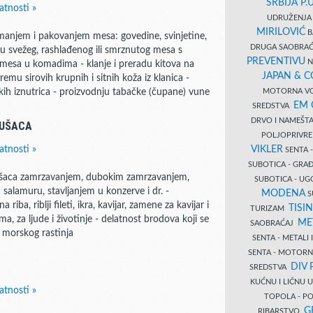
SRBIJA P.U
atnosti »
UDRUŽENJA 
MIRILOVIĆ
B
emanjem i pakovanjem mesa: govedine, svinjetine,
DRUGA SAOBRAĆ
ju svežeg, rashlađenog ili smrznutog mesa s
PREVENTIVU
N
 mesa u komadima - klanje i preradu kitova na
JAPAN & 
remu sirovih krupnih i sitnih koža iz klanica -
MOTORNA VO
jskih iznutrica - proizvodnju tabačke (čupane) vune
EM
SREDSTVA
DRVO I NAMEŠT
KUŠACA
POLJOPRIVRE
VIKLER
atnosti »
SENTA 
SUBOTICA - GR
ekušaca zamrzavanjem, dubokim zamrzavanjem,
SUBOTICA - UG
salamuru, stavljanjem u konzerve i dr. -
MODENA
S
ba, riblji fileti, ikra, kavijar, zamene za kavijar i
TISI
TURIZAM
a, za ljude i životinje - delatnost brodova koji se
ME
SAOBRAĆAJ
 morskog rastinja
SENTA - METALI
SENTA - MOTORN
DIV 
SREDSTVA
KUĆNU I LIČNU
atnosti »
TOPOLA - PO
G
RIBARSTVO