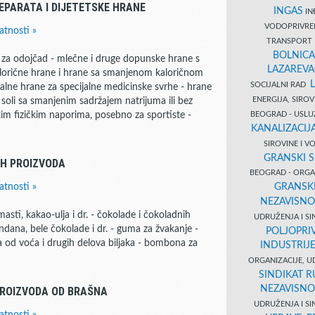
EPARATA I DIJETETSKE HRANE
INGAS
INĐ
VODOPRIVR
atnosti »
TRANSPORT 
BOLNICA
e za odojčad - mlečne i druge dopunske hrane s
LAZAREVA
alorične hrane i hrane sa smanjenom kaloričnom
SOCIJALNI RAD
talne hrane za specijalne medicinske svrhe - hrane
ENERGIJA, SIRO
 soli sa smanjenim sadržajem natrijuma ili bez
BEOGRAD - USL
kim fizičkim naporima, posebno za sportiste -
KANALIZACIJA
SIROVINE I 
GRANSKI S
IH PROIZVODA
BEOGRAD - ORGAN
GRANSKI
atnosti »
NEZAVISNO
ti, kakao-ulja i dr. - čokolade i čokoladnih
UDRUŽENJA I SI
dana, bele čokolade i dr. - guma za žvakanje -
POLJOPRI
 od voća i drugih delova biljaka - bombona za
INDUSTRIJ
ORGANIZACIJE, U
SINDIKAT R
NEZAVISNO
PROIZVODA OD BRAŠNA
UDRUŽENJA I SI