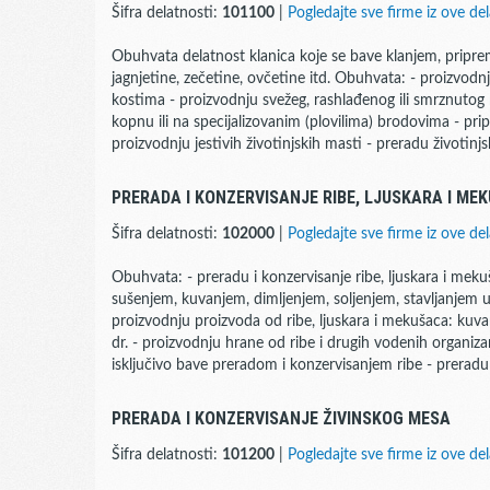
Šifra delatnosti:
101100
|
Pogledajte sve firme iz ove del
Obuhvata delatnost klanica koje se bave klanjem, pripr
jagnjetine, zečetine, ovčetine itd. Obuhvata: - proizvodn
kostima - proizvodnju svežeg, rashlađenog ili smrznutog
kopnu ili na specijalizovanim (plovilima) brodovima - prip
proizvodnju jestivih životinjskih masti - preradu životin
PRERADA I KONZERVISANJE RIBE, LJUSKARA I ME
Šifra delatnosti:
102000
|
Pogledajte sve firme iz ove del
Obuhvata: - preradu i konzervisanje ribe, ljuskara i m
sušenjem, kuvanjem, dimljenjem, soljenjem, stavljanjem u 
proizvodnju proizvoda od ribe, ljuskara i mekušaca: kuvana ri
dr. - proizvodnju hrane od ribe i drugih vodenih organizam
isključivo bave preradom i konzervisanjem ribe - preradu
PRERADA I KONZERVISANJE ŽIVINSKOG MESA
Šifra delatnosti:
101200
|
Pogledajte sve firme iz ove del