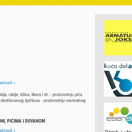
atnosti »
a, rakije, džina, likera i dr. - proizvodnju pića
destilovanog špiritusa - proizvodnju neutralnog
M, PIĆIMA I DUVANOM
atnosti »