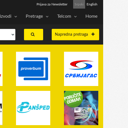
Prijava za Newsletter
Srpski
English
izvodi
Pretrage
Telcom
Home
Napredna pretraga