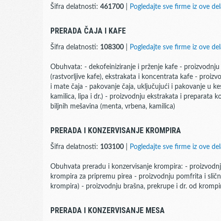
Šifra delatnosti:
461700
|
Pogledajte sve firme iz ove del
PRERADA ČAJA I KAFE
Šifra delatnosti:
108300
|
Pogledajte sve firme iz ove del
Obuhvata: - dekofeiniziranje i prženje kafe - proizvodnj
(rastvorljive kafe), ekstrakata i koncentrata kafe - proi
i mate čaja - pakovanje čaja, uključujući i pakovanje u ke
kamilica, lipa i dr.) - proizvodnju ekstrakata i preparata k
biljnih mešavina (menta, vrbena, kamilica)
PRERADA I KONZERVISANJE KROMPIRA
Šifra delatnosti:
103100
|
Pogledajte sve firme iz ove del
Obuhvata preradu i konzervisanje krompira: - proizvodn
krompira za pripremu pirea - proizvodnju pomfrita i slič
krompira) - proizvodnju brašna, prekrupe i dr. od krompir
PRERADA I KONZERVISANJE MESA