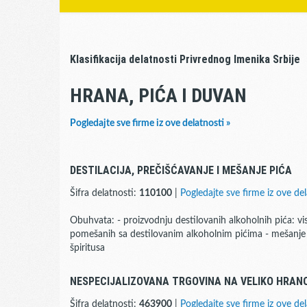
Klasifikacija delatnosti Privrednog Imenika Srbije
HRANA, PIĆA I DUVAN
Pogledajte sve firme iz ove delatnosti »
DESTILACIJA, PREČIŠĆAVANJE I MEŠANJE PIĆA
Šifra delatnosti:
110100
|
Pogledajte sve firme iz ove del
Obuhvata: - proizvodnju destilovanih alkoholnih pića: viskij
pomešanih sa destilovanim alkoholnim pićima - mešanje 
špiritusa
NESPECIJALIZOVANA TRGOVINA NA VELIKO HRANO
Šifra delatnosti:
463900
|
Pogledajte sve firme iz ove del