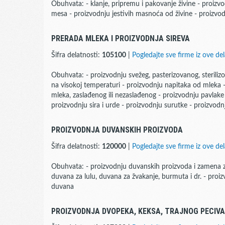
Obuhvata: - klanje, pripremu i pakovanje živine - proizv
mesa - proizvodnju jestivih masnoća od živine - proizvod
PRERADA MLEKA I PROIZVODNJA SIREVA
Šifra delatnosti:
105100
|
Pogledajte sve firme iz ove del
Obuhvata: - proizvodnju svežeg, pasterizovanog, sterili
na visokoj temperaturi - proizvodnju napitaka od mleka 
mleka, zaslađenog ili nezaslađenog - proizvodnju pavlake
proizvodnju sira i urde - proizvodnju surutke - proizvodnj
PROIZVODNJA DUVANSKIH PROIZVODA
Šifra delatnosti:
120000
|
Pogledajte sve firme iz ove del
Obuhvata: - proizvodnju duvanskih proizvoda i zamena za
duvana za lulu, duvana za žvakanje, burmuta i dr. - pro
duvana
PROIZVODNJA DVOPEKA, KEKSA, TRAJNOG PECIVA