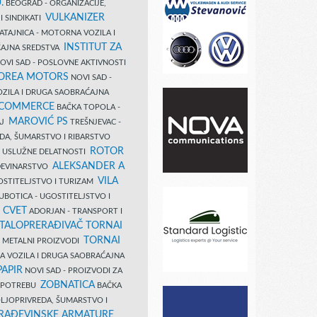
.
BEOGRAD - ORGANIZACIJE,
VULKANIZER
I SINDIKATI
ATAJNICA - MOTORNA VOZILA I
INSTITUT ZA
AJNA SREDSTVA
OVI SAD - POSLOVNE AKTIVNOSTI
COREA MOTORS
NOVI SAD -
ZILA I DRUGA SAOBRAĆAJNA
 COMMERCE
BAČKA TOPOLA -
MAROVIĆ PS
AJ
TREŠNJEVAC -
DA, ŠUMARSTVO I RIBARSTVO
ROTOR
- USLUŽNE DELATNOSTI
ALEKSANDER A
AĐEVINARSTVO
VILA
OSTITELJSTVO I TURIZAM
UBOTICA - UGOSTITELJSTVO I
N CVET
ADORJAN - TRANSPORT I
TALOPRERAĐIVAČ TORNAI
TORNAI
 I METALNI PROIZVODI
A VOZILA I DRUGA SAOBRAĆAJNA
PAPIR
NOVI SAD - PROIZVODI ZA
ZOBNATICA
 UPOTREBU
BAČKA
LJOPRIVREDA, ŠUMARSTVO I
RAĐEVINSKE ARMATURE