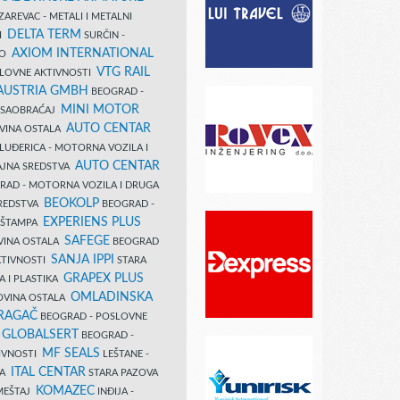
AREVAC - METALI I METALNI
DELTA TERM
DI
SURČIN -
AXIOM INTERNATIONAL
VO
VTG RAIL
SLOVNE AKTIVNOSTI
 AUSTRIA GMBH
BEOGRAD -
MINI MOTOR
I SAOBRAĆAJ
AUTO CENTAR
OVINA OSTALA
LUĐERICA - MOTORNA VOZILA I
AUTO CENTAR
AJNA SREDSTVA
AD - MOTORNA VOZILA I DRUGA
BEOKOLP
REDSTVA
BEOGRAD -
EXPERIENS PLUS
I ŠTAMPA
SAFEGE
VINA OSTALA
BEOGRAD
SANJA IPPI
KTIVNOSTI
STARA
GRAPEX PLUS
A I PLASTIKA
OMLADINSKA
OVINA OSTALA
RAGAČ
BEOGRAD - POSLOVNE
GLOBALSERT
I
BEOGRAD -
MF SEALS
IVNOSTI
LEŠTANE -
ITAL CENTAR
LA
STARA PAZOVA
KOMAZEC
AMEŠTAJ
INĐIJA -