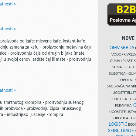
atnosti »
atnosti »
NOVE 
u proizvoda od kafe: mlevene kafe, instant-kafe
zvodnju zamena za kafu - proizvodnju mešavina čaja
OMV SRBIJA
B
sice - proizvodnju čaja od drugih biljaka (mate,
VODOPRIVRE
oji u svojoj osnovi sadrže čaj ili mate - proizvodnju
GUMA I PLASTI
GUMA I PLAST
SUBOTICA - GUM
TOPOLA - 
SAOBRAĆAJNA S
atnosti »
- UGOSTITELJS
SUBOTICA - GRA
ju smrznutog krompira - proizvodnju sušenog
G
KERAMIKA
nih proizvoda - proizvodnju čipsa (hruskavog
UGOSTITELJSTV
a - industrijsko ljušćenje krompira
SUBOTICA - 
LOGISTIC
BEOG
SEIBL TRADE
B