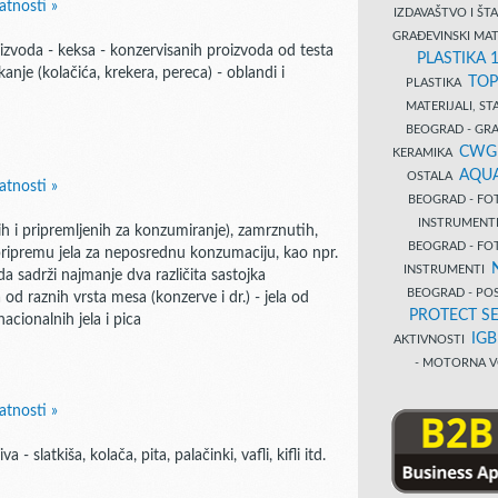
atnosti »
IZDAVAŠTVO I Š
GRAĐEVINSKI MAT
izvoda - keksa - konzervisanih proizvoda od testa
PLASTIKA 
ckanje (kolačića, krekera, pereca) - oblandi i
TOP
PLASTIKA
MATERIJALI, S
BEOGRAD - GRAĐ
CWG
KERAMIKA
AQUA
OSTALA
atnosti »
BEOGRAD - FO
INSTRUMENT
ih i pripremljenih za konzumiranje), zamrznutih,
BEOGRAD - FO
pripremu jela za neposrednu konzumaciju, kao npr.
INSTRUMENTI
a sadrži najmanje dva različita sastojka
BEOGRAD - PO
 od raznih vrsta mesa (konzerve i dr.) - jela od
PROTECT SE
nacionalnih jela i pica
IG
AKTIVNOSTI
- MOTORNA V
atnosti »
slatkiša, kolača, pita, palačinki, vafli, kifli itd.