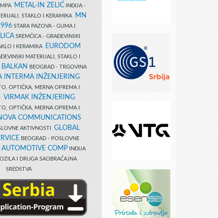
METAL-IN ZELIĆ
TAMPA
INĐIJA -
MN
ERIJALI, STAKLO I KERAMIKA
1996
STARA PAZOVA - GUMA I
LICA
SREMČICA - GRAĐEVINSKI
EURODOM
TAKLO I KERAMIKA
EVINSKI MATERIJALI, STAKLO I
 BALKAN
BEOGRAD - TRGOVINA
 INTERMA INŽENJERING
TO, OPTIČKA, MERNA OPREMA I
VIRMAK INŽENJERING
I
TO, OPTIČKA, MERNA OPREMA I
NOVA COMMUNICATIONS
GLOBAL
SLOVNE AKTIVNOSTI
RVICE
BEOGRAD - POSLOVNE
B AUTOMOTIVE COMP
INĐIJA
OZILA I DRUGA SAOBRAĆAJNA
SREDSTVA