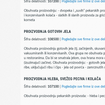
Šifra delatnosti:
107200
|
Pogledajte sve firme iz ove del
Obuhvata proizvodnju: - dvopeka i „suvih“ pekarskih pro
i konzervisanih kolača - slatkih ili slanih proizvoda za gri
korneta
PROIZVODNJA GOTOVIH JELA
Šifra delatnosti:
108500
|
Pogledajte sve firme iz ove del
Obuhvata proizvodnju gotovih jela (tj. začinjenih, skuvan
vakuumiranih ili konzervisanih. Ova grupa ne obuhvata 
u restoranima. Da bi se smatrala jelom, ova hrana mora d
(izuzimajući začine). Obuhvata proizvodnju: - gotovih jela
ribe, uključujući ribu i čips - jela od povrća - zamrznutih 
PROIZVODNJA HLEBA, SVEŽEG PECIVA I KOLAČA
Šifra delatnosti:
107100
|
Pogledajte sve firme iz ove del
Obuhvata proizvodnju pekarskih proizvoda: - hleba i peciva - 