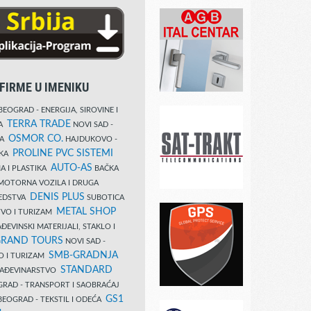
FIRME U IMENIKU
EOGRAD - ENERGIJA, SIROVINE I
TERRA TRADE
DA
NOVI SAD -
OSMOR CO.
KA
HAJDUKOVO -
PROLINE PVC SISTEMI
IKA
AUTO-AS
A I PLASTIKA
BAČKA
MOTORNA VOZILA I DRUGA
DENIS PLUS
REDSTVA
SUBOTICA
METAL SHOP
TVO I TURIZAM
ĐEVINSKI MATERIJALI, STAKLO I
RAND TOURS
NOVI SAD -
SMB-GRADNJA
O I TURIZAM
STANDARD
GRAĐEVINARSTVO
RAD - TRANSPORT I SAOBRAĆAJ
GS1
EOGRAD - TEKSTIL I ODEĆA