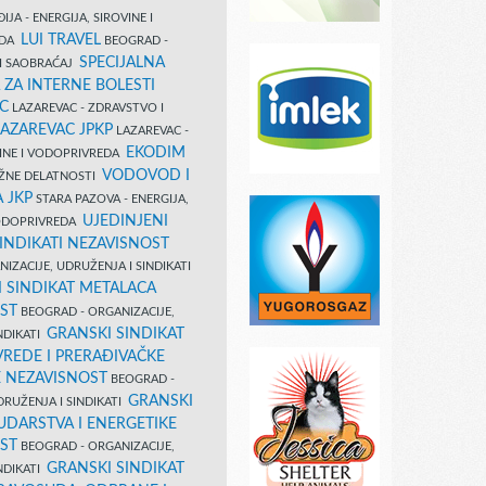
IJA - ENERGIJA, SIROVINE I
LUI TRAVEL
EDA
BEOGRAD -
SPECIJALNA
I SAOBRAĆAJ
 ZA INTERNE BOLESTI
C
LAZAREVAC - ZDRAVSTVO I
LAZAREVAC JPKP
LAZAREVAC -
EKODIM
VINE I VODOPRIVREDA
VODOVOD I
UŽNE DELATNOSTI
 JKP
STARA PAZOVA - ENERGIJA,
UJEDINJENI
VODOPRIVREDA
INDIKATI NEZAVISNOST
IZACIJE, UDRUŽENJA I SINDIKATI
 SINDIKAT METALACA
ST
BEOGRAD - ORGANIZACIJE,
GRANSKI SINDIKAT
NDIKATI
VREDE I PRERAĐIVAČKE
E NEZAVISNOST
BEOGRAD -
GRANSKI
DRUŽENJA I SINDIKATI
UDARSTVA I ENERGETIKE
ST
BEOGRAD - ORGANIZACIJE,
GRANSKI SINDIKAT
NDIKATI