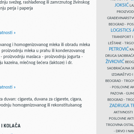
odnju svežeg, rashlađenog ili zamrznutog živinskog
JOKSIĆ
LAZ
nju perja i paperja
PROIZVO
GRAĐEVINARST
BEOGRAD - PO
LOGISTICS
atnosti »
TRANSPORT 
LEŠTANE - TRG
zovanog i homogenizovanog mleka ili obradu mleka
PETROVIĆ
KA
- proizvodnju mleka u prahu ili kondenzovanog
DRUGA SAOBRAĆ
 - proizvodnju maslaca - proizvodnju jogurta -
ŽIVKOVIĆ
BEOGR
u kazeina, mlečnog šećera (laktoze) i dr.
SAOBRAĆAJNA S
IZDAVAŠTVO 
BEOGRAD - TRGO
atnosti »
- POSLOVNE A
PAZOVA - GUM
 duvan: cigareta, duvana za cigarete, cigara,
BEOGRAD - TRG
izvodnju homogenizovanog ili rekonstituisanog
ZADRUGA T
AKTIVNOST
POSLOVNE AKT
 I KOLAČA
TRGOVINA OSTA
- DRVO I N