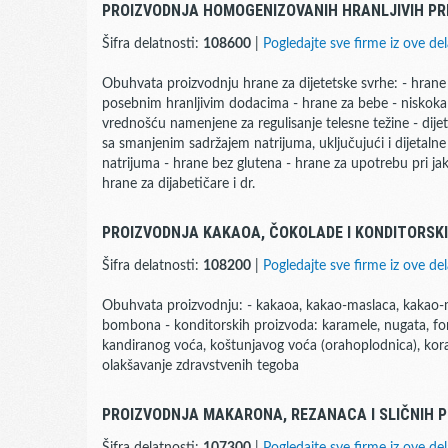
PROIZVODNJA HOMOGENIZOVANIH HRANLJIVIH PR
Šifra delatnosti:
108600
|
Pogledajte sve firme iz ove del
Obuhvata proizvodnju hrane za dijetetske svrhe: - hran
posebnim hranljivim dodacima - hrane za bebe - niskok
vrednošću namenjene za regulisanje telesne težine - dije
sa smanjenim sadržajem natrijuma, uključujući i dijetalne
natrijuma - hrane bez glutena - hrane za upotrebu pri ja
hrane za dijabetičare i dr.
PROIZVODNJA KAKAOA, ČOKOLADE I KONDITORSK
Šifra delatnosti:
108200
|
Pogledajte sve firme iz ove del
Obuhvata proizvodnju: - kakaoa, kakao-maslaca, kakao-mas
bombona - konditorskih proizvoda: karamele, nugata, fon
kandiranog voća, koštunjavog voća (orahoplodnica), kora
olakšavanje zdravstvenih tegoba
PROIZVODNJA MAKARONA, REZANACA I SLIČNIH 