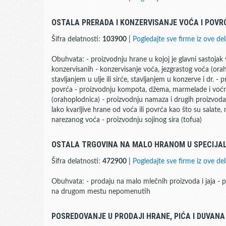
OSTALA PRERADA I KONZERVISANJE VOĆA I POVR
Šifra delatnosti:
103900
|
Pogledajte sve firme iz ove del
Obuhvata: - proizvodnju hrane u kojoj je glavni sastojak v
konzervisanih - konzervisanje voća, jezgrastog voća (ora
stavljanjem u ulje ili sirće, stavljanjem u konzerve i dr. 
povrća - proizvodnju kompota, džema, marmelade i voćno
(orahoplodnica) - proizvodnju namaza i drugih proizvoda
lako kvarljive hrane od voća ili povrća kao što su salate, 
narezanog voća - proizvodnju sojinog sira (tofua)
OSTALA TRGOVINA NA MALO HRANOM U SPECIJA
Šifra delatnosti:
472900
|
Pogledajte sve firme iz ove del
Obuhvata: - prodaju na malo mlečnih proizvoda i jaja - 
na drugom mestu nepomenutih
POSREDOVANJE U PRODAJI HRANE, PIĆA I DUVANA