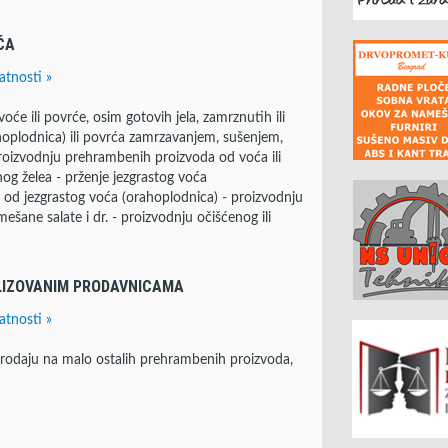
ĆA
atnosti »
oće ili povrće, osim gotovih jela, zamrznutih ili
hoplodnica) ili povrća zamrzavanjem, sušenjem,
- proizvodnju prehrambenih proizvoda od voća ili
g želea - prženje jezgrastog voća
 od jezgrastog voća (orahoplodnica) - proizvodnju
mešane salate i dr. - proizvodnju očišćenog ili
LIZOVANIM PRODAVNICAMA
atnosti »
prodaju na malo ostalih prehrambenih proizvoda,