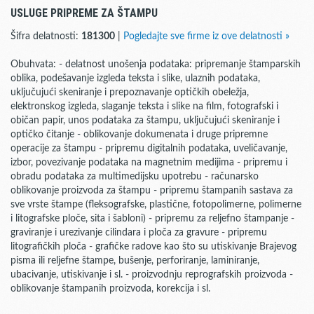
USLUGE PRIPREME ZA ŠTAMPU
Šifra delatnosti:
181300
|
Pogledajte sve firme iz ove delatnosti »
Obuhvata: - delatnost unošenja podataka: pripremanje štamparskih
oblika, podešavanje izgleda teksta i slike, ulaznih podataka,
uključujući skeniranje i prepoznavanje optičkih obeležja,
elektronskog izgleda, slaganje teksta i slike na film, fotografski i
običan papir, unos podataka za štampu, uključujući skeniranje i
optičko čitanje - oblikovanje dokumenata i druge pripremne
operacije za štampu - pripremu digitalnih podataka, uveličavanje,
izbor, povezivanje podataka na magnetnim medijima - pripremu i
obradu podataka za multimedijsku upotrebu - računarsko
oblikovanje proizvoda za štampu - pripremu štampanih sastava za
sve vrste štampe (fleksografske, plastične, fotopolimerne, polimerne
i litografske ploče, sita i šabloni) - pripremu za reljefno štampanje -
graviranje i urezivanje cilindara i ploča za gravure - pripremu
litografičkih ploča - grafičke radove kao što su utiskivanje Brajevog
pisma ili reljefne štampe, bušenje, perforiranje, laminiranje,
ubacivanje, utiskivanje i sl. - proizvodnju reprografskih proizvoda -
oblikovanje štampanih proizvoda, korekcija i sl.