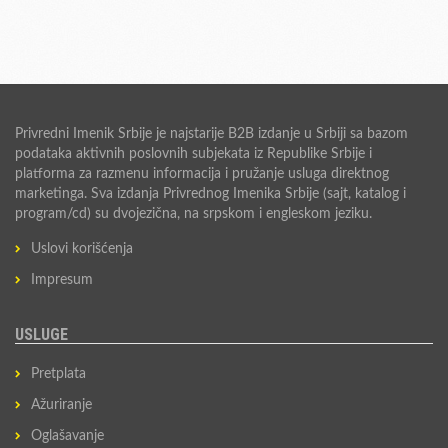
Privredni Imenik Srbije je najstarije B2B izdanje u Srbiji sa bazom
podataka aktivnih poslovnih subjekata iz Republike Srbije i
platforma za razmenu informacija i pružanje usluga direktnog
marketinga. Sva izdanja Privrednog Imenika Srbije (sajt, katalog i
program/cd) su dvojezična, na srpskom i engleskom jeziku.
Uslovi korišćenja
Impresum
USLUGE
Pretplata
Ažuriranje
Oglašavanje