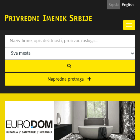
Srpski
English
Napredna pretraga