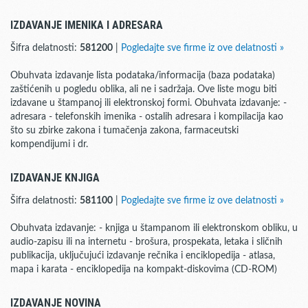
IZDAVANJE IMENIKA I ADRESARA
Šifra delatnosti:
581200
|
Pogledajte sve firme iz ove delatnosti »
Obuhvata izdavanje lista podataka/informacija (baza podataka)
zaštićenih u pogledu oblika, ali ne i sadržaja. Ove liste mogu biti
izdavane u štampanoj ili elektronskoj formi. Obuhvata izdavanje: -
adresara - telefonskih imenika - ostalih adresara i kompilacija kao
što su zbirke zakona i tumačenja zakona, farmaceutski
kompendijumi i dr.
IZDAVANJE KNJIGA
Šifra delatnosti:
581100
|
Pogledajte sve firme iz ove delatnosti »
Obuhvata izdavanje: - knjiga u štampanom ili elektronskom obliku, u
audio-zapisu ili na internetu - brošura, prospekata, letaka i sličnih
publikacija, uključujući izdavanje rečnika i enciklopedija - atlasa,
mapa i karata - enciklopedija na kompakt-diskovima (CD-ROM)
IZDAVANJE NOVINA