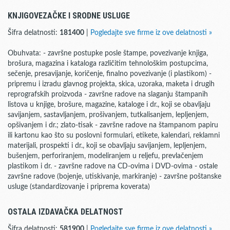
KNJIGOVEZAČKE I SRODNE USLUGE
Šifra delatnosti:
181400
|
Pogledajte sve firme iz ove delatnosti »
Obuhvata: - završne postupke posle štampe, povezivanje knjiga,
brošura, magazina i kataloga različitim tehnološkim postupcima,
sečenje, presavijanje, koričenje, finalno povezivanje (i plastikom) -
pripremu i izradu glavnog projekta, skica, uzoraka, maketa i drugih
reprografskih proizvoda - završne radove na slaganju štampanih
listova u knjige, brošure, magazine, kataloge i dr., koji se obavljaju
savijanjem, sastavljanjem, prošivanjem, tutkalisanjem, lepljenjem,
opšivanjem i dr.; zlato-tisak - završne radove na štampanom papiru
ili kartonu kao što su poslovni formulari, etikete, kalendari, reklamni
materijali, prospekti i dr., koji se obavljaju savijanjem, lepljenjem,
bušenjem, perforiranjem, modeliranjem u reljefu, prevlačenjem
plastikom i dr. - završne radove na CD-ovima i DVD-ovima - ostale
završne radove (bojenje, utiskivanje, markiranje) - završne poštanske
usluge (standardizovanje i priprema koverata)
OSTALA IZDAVAČKA DELATNOST
Šifra delatnosti:
581900
|
Pogledajte sve firme iz ove delatnosti »