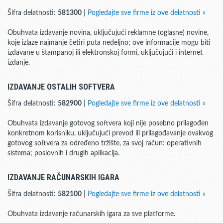
Šifra delatnosti:
581300
|
Pogledajte sve firme iz ove delatnosti »
Obuhvata izdavanje novina, uključujući reklamne (oglasne) novine,
koje izlaze najmanje četiri puta nedeljno; ove informacije mogu biti
izdavane u štampanoj ili elektronskoj formi, uključujući i internet
izdanje.
IZDAVANJE OSTALIH SOFTVERA
Šifra delatnosti:
582900
|
Pogledajte sve firme iz ove delatnosti »
Obuhvata izdavanje gotovog softvera koji nije posebno prilagođen
konkretnom korisniku, uključujući prevod ili prilagođavanje ovakvog
gotovog softvera za određeno tržište, za svoj račun: operativnih
sistema; poslovnih i drugih aplikacija.
IZDAVANJE RAČUNARSKIH IGARA
Šifra delatnosti:
582100
|
Pogledajte sve firme iz ove delatnosti »
Obuhvata izdavanje računarskih igara za sve platforme.