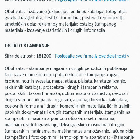
Obuhvata: - izdavanje (uključujući on-line): kataloga; fotografija,
gravira i razglednica; čestitki; formulara; postera i reprodukcija
umetničkih dela; reklamnog materijala; ostalog štampanog
materijala - izdavanje statističkih i drugih informacija
OSTALO ŠTAMPANJE
Šifra delatnosti:
181200
|
Pogledajte sve firme iz ove delatnosti »
Obuhvata: - štampanje magazina i drugih periodičnih publikacija
koje izlaze manje od četiri puta nedeljno - štampanje knjiga i
brošura, notnih svezaka, mapa, atlasa, plakata, karata za igranje,
reklamnih kataloga, prospekata i drugih štampanih reklama,
poštanskih i taksenih maraka, dokumenata o vlasništvu, čekova i
drugih vrednosnih papira, registara, albuma, dnevnika, kalendara,
poslovnih formulara i drugih komercijalnih materijala, ličnih trajnih
papirnih dokumenata i drugih štampanih materijala, štampanih na
štamparskim mašinama pomoću otisaka, ofset mašinama,
mašinama za fotograviranje, fleksografskim mašinama i drugim
štamparskim mašinama, na mašinama za umnožavanje, računarskim
štampačima i fotokopirnim i termokopirnim aparatima; - štampanje