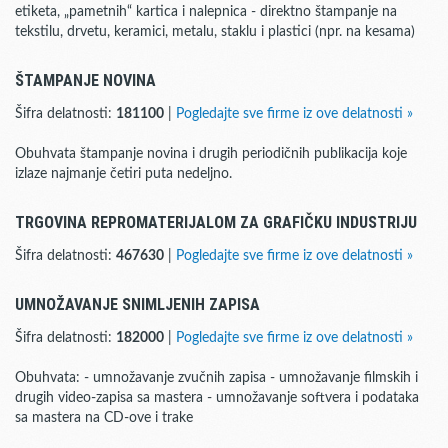
etiketa, „pametnih“ kartica i nalepnica - direktno štampanje na
tekstilu, drvetu, keramici, metalu, staklu i plastici (npr. na kesama)
ŠTAMPANJE NOVINA
Šifra delatnosti:
181100
|
Pogledajte sve firme iz ove delatnosti »
Obuhvata štampanje novina i drugih periodičnih publikacija koje
izlaze najmanje četiri puta nedeljno.
TRGOVINA REPROMATERIJALOM ZA GRAFIČKU INDUSTRIJU
Šifra delatnosti:
467630
|
Pogledajte sve firme iz ove delatnosti »
UMNOŽAVANJE SNIMLJENIH ZAPISA
Šifra delatnosti:
182000
|
Pogledajte sve firme iz ove delatnosti »
Obuhvata: - umnožavanje zvučnih zapisa - umnožavanje filmskih i
drugih video-zapisa sa mastera - umnožavanje softvera i podataka
sa mastera na CD-ove i trake