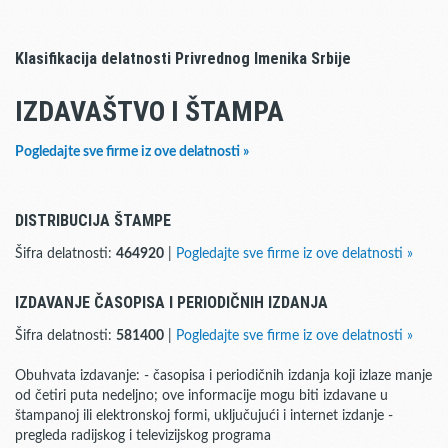
Klasifikacija delatnosti Privrednog Imenika Srbije
IZDAVAŠTVO I ŠTAMPA
Pogledajte sve firme iz ove delatnosti »
DISTRIBUCIJA ŠTAMPE
Šifra delatnosti:
464920
|
Pogledajte sve firme iz ove delatnosti »
IZDAVANJE ČASOPISA I PERIODIČNIH IZDANJA
Šifra delatnosti:
581400
|
Pogledajte sve firme iz ove delatnosti »
Obuhvata izdavanje: - časopisa i periodičnih izdanja koji izlaze manje
od četiri puta nedeljno; ove informacije mogu biti izdavane u
štampanoj ili elektronskoj formi, uključujući i internet izdanje -
pregleda radijskog i televizijskog programa