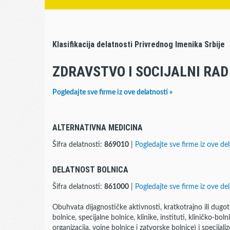
Klasifikacija delatnosti Privrednog Imenika Srbije
ZDRAVSTVO I SOCIJALNI RAD
Pogledajte sve firme iz ove delatnosti »
ALTERNATIVNA MEDICINA
Šifra delatnosti:
869010
|
Pogledajte sve firme iz ove del
DELATNOST BOLNICA
Šifra delatnosti:
861000
|
Pogledajte sve firme iz ove del
Obuhvata dijagnostičke aktivnosti, kratkotrajno ili dugo
bolnice, specijalne bolnice, klinike, instituti, kliničko-boln
organizacija, vojne bolnice i zatvorske bolnice) i specijal