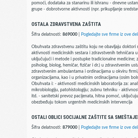
pomoći, dodataka za stanarinu ili ishranu - dnevne ustan
grupe - dobrotvorne aktivnosti (npr. prikupljanje sredsta
OSTALA ZDRAVSTVENA ZAŠTITA
Šifra delatnosti:
869000
|
Pogledajte sve firme iz ove del
Obuhvata zdravstvenu zaštitu koju ne obavljaju doktori 
aktivnosti medicinskih sestara i zdravstvenih tehničara 
uključujući i metode i postupke tradicionalne medicine; 
psiholog, biolog, hemičar, fizičar i dr.) u zdravstvenim u
zdravstvenim ambulantama i ordinacijama u okviru firmi,
organizacijama, kao i u privatnim ordinacijama (osim boln
Obuhvata i: - aktivnosti medicinskih laboratorija za: ana
mikrobiologiju, patohistologiju; zubnu tehniku - aktivnos
itd. - sanitetski prevoz pacijenata, hitna pomoć, uključ
obezbeđuju tokom urgentnih medicinskih intervencija
OSTALI OBLICI SOCIJALNE ZAŠTITE SA SMEŠTAJ
Šifra delatnosti:
879000
|
Pogledajte sve firme iz ove del