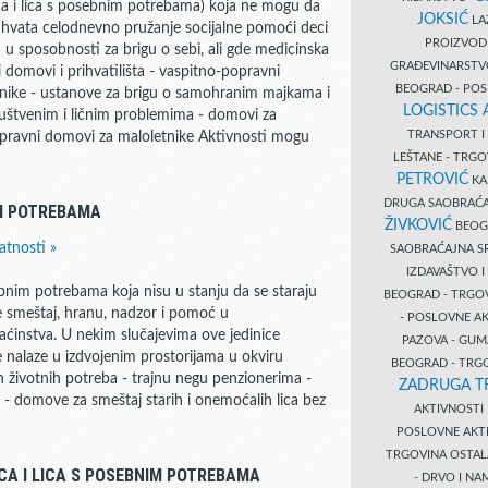
ica i lica s posebnim potrebama) koja ne mogu da
JOKSIĆ
LAZ
buhvata celodnevno pružanje socijalne pomoći deci
PROIZVO
a u sposobnosti za brigu o sebi, ali gde medicinska
GRAĐEVINARST
ji domovi i prihvatilišta - vaspitno-popravni
BEOGRAD - PO
ćnike - ustanove za brigu o samohranim majkama i
LOGISTICS
društvenim i ličnim problemima - domovi za
TRANSPORT 
 popravni domovi za maloletnike Aktivnosti mogu
LEŠTANE - TRG
PETROVIĆ
KA
DRUGA SAOBRAĆ
IM POTREBAMA
ŽIVKOVIĆ
BEOGR
atnosti »
SAOBRAĆAJNA S
IZDAVAŠTVO 
ebnim potrebama koja nisu u stanju da se staraju
BEOGRAD - TRGO
je smeštaj, hranu, nadzor i pomoć u
- POSLOVNE A
ćinstva. U nekim slučajevima ove jedinice
PAZOVA - GUM
 nalaze u izdvojenim prostorijama u okviru
BEOGRAD - TRG
životnih potreba - trajnu negu penzionerima -
ZADRUGA T
 domove za smeštaj starih i onemoćalih lica bez
AKTIVNOST
POSLOVNE AKT
TRGOVINA OSTA
CA I LICA S POSEBNIM POTREBAMA
- DRVO I N