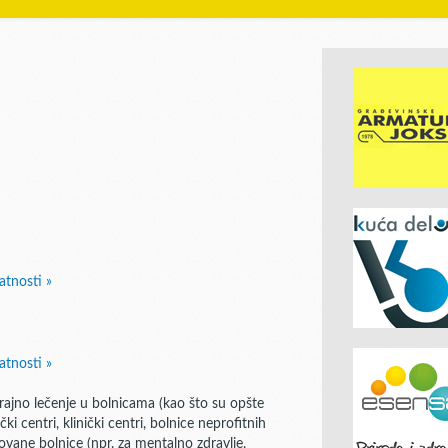
atnosti »
atnosti »
trajno lečenje u bolnicama (kao što su opšte
ički centri, klinički centri, bolnice neprofitnih
izovane bolnice (npr. za mentalno zdravlje,