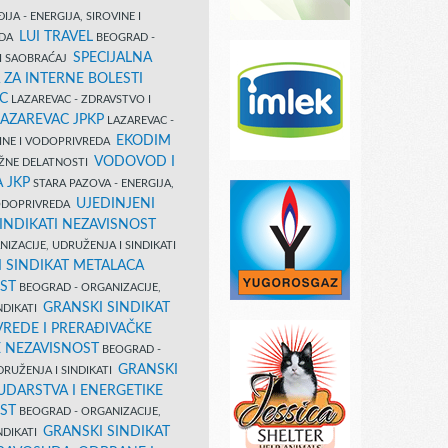
IJA - ENERGIJA, SIROVINE I
LUI TRAVEL
EDA
BEOGRAD -
SPECIJALNA
I SAOBRAĆAJ
 ZA INTERNE BOLESTI
C
LAZAREVAC - ZDRAVSTVO I
LAZAREVAC JPKP
LAZAREVAC -
EKODIM
VINE I VODOPRIVREDA
VODOVOD I
UŽNE DELATNOSTI
 JKP
STARA PAZOVA - ENERGIJA,
UJEDINJENI
VODOPRIVREDA
INDIKATI NEZAVISNOST
IZACIJE, UDRUŽENJA I SINDIKATI
 SINDIKAT METALACA
ST
BEOGRAD - ORGANIZACIJE,
GRANSKI SINDIKAT
NDIKATI
VREDE I PRERAĐIVAČKE
E NEZAVISNOST
BEOGRAD -
GRANSKI
DRUŽENJA I SINDIKATI
UDARSTVA I ENERGETIKE
ST
BEOGRAD - ORGANIZACIJE,
GRANSKI SINDIKAT
NDIKATI