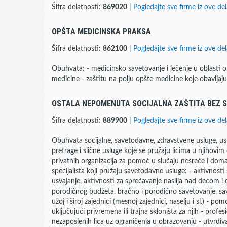
Šifra delatnosti:
869020
|
Pogledajte sve firme iz ove del
OPŠTA MEDICINSKA PRAKSA
Šifra delatnosti:
862100
|
Pogledajte sve firme iz ove del
Obuhvata: - medicinsko savetovanje i lečenje u oblasti o
medicine - zaštitu na polju opšte medicine koje obavljaj
OSTALA NEPOMENUTA SOCIJALNA ZAŠTITA BEZ 
Šifra delatnosti:
889900
|
Pogledajte sve firme iz ove del
Obuhvata socijalne, savetodavne, zdravstvene usluge, us
pretrage i slične usluge koje se pružaju licima u njihovim
privatnih organizacija za pomoć u slučaju nesreće i doma
specijalista koji pružaju savetodavne usluge: - aktivnost
usvajanje, aktivnosti za sprečavanje nasilja nad decom i 
porodičnog budžeta, bračno i porodično savetovanje, sav
užoj i široj zajednici (mesnoj zajednici, naselju i sl.) - p
uključujući privremena ili trajna skloništa za njih - profe
nezaposlenih lica uz ograničenja u obrazovanju - utvrđiva