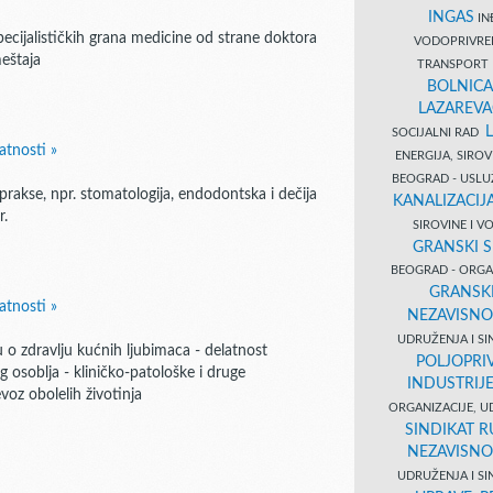
INGAS
INĐ
pecijalističkih grana medicine od strane doktora
VODOPRIVR
meštaja
TRANSPORT 
BOLNICA
LAZAREVA
SOCIJALNI RAD
atnosti »
ENERGIJA, SIRO
BEOGRAD - USL
prakse, npr. stomatologija, endodontska i dečija
KANALIZACIJA
r.
SIROVINE I 
GRANSKI S
BEOGRAD - ORGAN
GRANSKI
atnosti »
NEZAVISNO
UDRUŽENJA I SI
u o zdravlju kućnih ljubimaca - delatnost
POLJOPRI
 osoblja - kliničko-patološke i druge
INDUSTRIJ
voz obolelih životinja
ORGANIZACIJE, U
SINDIKAT R
NEZAVISNO
UDRUŽENJA I SI