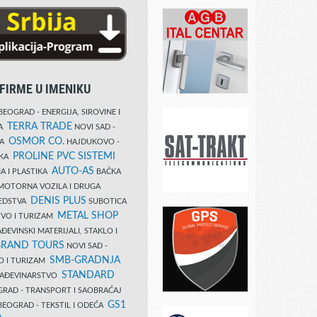
FIRME U IMENIKU
EOGRAD - ENERGIJA, SIROVINE I
TERRA TRADE
DA
NOVI SAD -
OSMOR CO.
KA
HAJDUKOVO -
PROLINE PVC SISTEMI
IKA
AUTO-AS
A I PLASTIKA
BAČKA
MOTORNA VOZILA I DRUGA
DENIS PLUS
REDSTVA
SUBOTICA
METAL SHOP
TVO I TURIZAM
ĐEVINSKI MATERIJALI, STAKLO I
RAND TOURS
NOVI SAD -
SMB-GRADNJA
O I TURIZAM
STANDARD
GRAĐEVINARSTVO
RAD - TRANSPORT I SAOBRAĆAJ
GS1
EOGRAD - TEKSTIL I ODEĆA