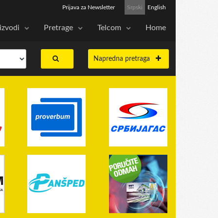
Prijava za Newsletter
Srpski
English
izvodi
Pretrage
Telcom
Home
Napredna pretraga