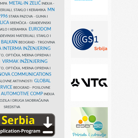
METAL-IN ZELIĆ
TAMPA
INĐIJA -
MN
ERIJALI, STAKLO I KERAMIKA
1996
STARA PAZOVA - GUMA I
LICA
SREMČICA - GRAĐEVINSKI
EURODOM
TAKLO I KERAMIKA
EVINSKI MATERIJALI, STAKLO I
 BALKAN
BEOGRAD - TRGOVINA
 INTERMA INŽENJERING
TO, OPTIČKA, MERNA OPREMA I
VIRMAK INŽENJERING
I
TO, OPTIČKA, MERNA OPREMA I
NOVA COMMUNICATIONS
GLOBAL
SLOVNE AKTIVNOSTI
RVICE
BEOGRAD - POSLOVNE
B AUTOMOTIVE COMP
INĐIJA
OZILA I DRUGA SAOBRAĆAJNA
SREDSTVA