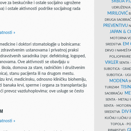
SRBIJA P.U
ove za beskućnike i ostale socijalno ugrožene
UDRUŽENJA 
va) i ostale aktivnosti podrške socijalnog rada
MIRILOVIĆ
B
DRUGA SAOBRAĆ
PREVENTIVU
N
JAPAN & 
atnosti »
MOTORNA VO
EM
medicine i doktori stomatologije u bolnicama:
SREDSTVA
u zdravstvenim ustanovama i privatnoj praksi
DRVO I NAMEŠT
zdravstvenih saradnika (npr. defektolog, logoped,
POLJOPRIVRE
stanovama. Ove aktivnosti se obavljaju u
VIKLER
SENTA 
 škola, domova za stare, radničkim i društvenim
SUBOTICA - GR
ica), stanu pacijenta ili na drugom mestu.
SUBOTICA - UG
lizu krvi, medicinsku, odnosno kliničku biohemiju,
MODENA
S
ti banaka krvi, sperme i organa za transplantaciju
TISI
TURIZAM
ujući prevoz vazduhoplovima; ove usluge se često
ME
SAOBRAĆAJ
SENTA - METALI
SENTA - MOTORN
EM
DIV 
SREDSTVA
KUĆNU I LIČNU
atnosti »
TOPOLA - PO
G
RIBARSTVO