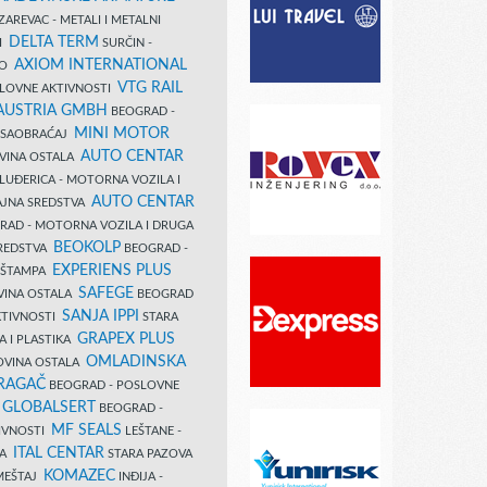
AREVAC - METALI I METALNI
DELTA TERM
DI
SURČIN -
AXIOM INTERNATIONAL
VO
VTG RAIL
SLOVNE AKTIVNOSTI
 AUSTRIA GMBH
BEOGRAD -
MINI MOTOR
I SAOBRAĆAJ
AUTO CENTAR
OVINA OSTALA
LUĐERICA - MOTORNA VOZILA I
AUTO CENTAR
AJNA SREDSTVA
AD - MOTORNA VOZILA I DRUGA
BEOKOLP
REDSTVA
BEOGRAD -
EXPERIENS PLUS
I ŠTAMPA
SAFEGE
VINA OSTALA
BEOGRAD
SANJA IPPI
KTIVNOSTI
STARA
GRAPEX PLUS
A I PLASTIKA
OMLADINSKA
OVINA OSTALA
RAGAČ
BEOGRAD - POSLOVNE
GLOBALSERT
I
BEOGRAD -
MF SEALS
IVNOSTI
LEŠTANE -
ITAL CENTAR
LA
STARA PAZOVA
KOMAZEC
AMEŠTAJ
INĐIJA -