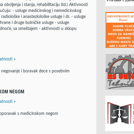
oboljenja i stanja, rehabilitaciju itd.) Aktivnosti
jučuju: - usluge medicinskog i nemedicinskog
 radiološke i anasteziološke usluge i dr. - usluge
shrane i druge bolničke usluge - usluge
rudnoće, sa smeštajem - aktivnosti u sklopu
atnosti »
o negovanje i boravak dece s posebnim
SKOM NEGOM
atnosti »
a oporavak s medicinskom negom