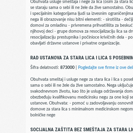
Obuhvata usluge smeštaja i nege za lica (osim za stara l
se staraju sama o sebi ili ne žele da žive samostalno. O
i specijalnim kategorijama ljudi sa izvesnim ograničenjim
nega ili obrazovanje nisu bitni elementi: - sirotišta - deči
domovi za omladinu - privremena prihvatilišta za besku
njihovoj deci - grupe domova za resocijalizaciju lica sa 
resocijalizaciju prestupnika i počinioce krivičnih dela -
obavljati državne ustanove i privatne organizacije.
RAD USTANOVA ZA STARA LICA I LICA S POSEBN
Šifra delatnosti:
873000
|
Pogledajte sve firme iz ove del
Obuhvata smeštaj i usluge nege za stara lica i lica s pos
sama o sebi ili ne žele da žive samostalno. Nega uključu
svakodnevnom životu, kao što je usluga održavanja doma
obezbeđuju kvalifikovanu medicinsku negu za one koji se
ustanove. Obuhvata: - pomoć u zadovoljavanju osnovnih 
domove za stara lica s minimalnom medicinskom negom -
bolničke nege
SOCIJALNA ZAŠTITA BEZ SMEŠTAJA ZA STARA LI