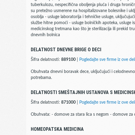
tuberkulozu, nespecifična oboljenja pluća i druga hronična 
su pretežno usmerene na hospitalizovane bolesnike i ukl
osoblja - usluge laboratorija i tehničke usluge, uključujući
službe hitne pomoći - usluge bolničkih apoteka, usluge i
medicinskog tretmana kao što je sterilizacija ili prekid t
dnevnih bolnica
DELATNOST DNEVNE BRIGE O DECI
Šifra delatnosti:
889100
|
Pogledajte sve firme iz ove del
Obuhvata dnevni boravak dece, uključujući i celodnevn
potrebama.
DELATNOSTI SMEŠTAJNIH USTANOVA S MEDICIN
Šifra delatnosti:
871000
|
Pogledajte sve firme iz ove del
Obuhvata: - domove za stara lica s negom - domove z
HOMEOPATSKA MEDICINA