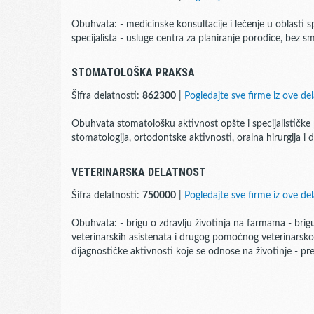
Obuhvata: - medicinske konsultacije i lečenje u oblasti s
specijalista - usluge centra za planiranje porodice, bez s
STOMATOLOŠKA PRAKSA
Šifra delatnosti:
862300
|
Pogledajte sve firme iz ove del
Obuhvata stomatološku aktivnost opšte i specijalističke 
stomatologija, ortodontske aktivnosti, oralna hirurgija i d
VETERINARSKA DELATNOST
Šifra delatnosti:
750000
|
Pogledajte sve firme iz ove del
Obuhvata: - brigu o zdravlju životinja na farmama - brig
veterinarskih asistenata i drugog pomoćnog veterinarskog
dijagnostičke aktivnosti koje se odnose na životinje - pre