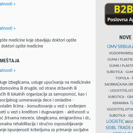
atnosti »
atnosti »
NOVE 
pšte medicine koje obavljaju doktori opšte
u doktori opšte medicine
OMV SRBIJA
B
VODOPRIVRE
GUMA I PLASTI
SMEŠTAJA
GUMA I PLAST
atnosti »
SUBOTICA - GUM
TOPOLA - 
luge izbeglicama, usluge upućivanja na medicinske
SAOBRAĆAJNA S
 domovima ili drugde, od strane državnih ili
- UGOSTITELJS
ćih ili lokalnih organizacija za samopomoć, kao i
SUBOTICA - GRA
i socijalnog usmeravanja dece i omladine -
G
KERAMIKA
ostalim licima - konsultovanje u vezi s vođenjem
UGOSTITELJSTV
eti u vezi s kreditom i dugovanjem - aktivnosti u
SUBOTICA - 
omoć žrtvama nesreće, izbeglicama, emigrantima i dr.,
LOGISTIC
BEOG
sionalna rehabilitacija i stručno osposobljavanje
SEIBL TRADE
B
nje ispunjenosti kriterijuma za primanje socijalne