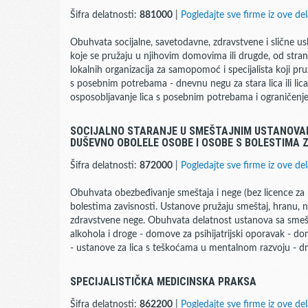
Šifra delatnosti:
881000
|
Pogledajte sve firme iz ove del
Obuhvata socijalne, savetodavne, zdravstvene i slične us
koje se pružaju u njihovim domovima ili drugde, od strane 
lokalnih organizacija za samopomoć i specijalista koji pruž
s posebnim potrebama - dnevnu negu za stara lica ili lic
osposobljavanje lica s posebnim potrebama i ograničen
SOCIJALNO STARANJE U SMEŠTAJNIM USTANOVAM
DUŠEVNO OBOLELE OSOBE I OSOBE S BOLESTIMA 
Šifra delatnosti:
872000
|
Pogledajte sve firme iz ove del
Obuhvata obezbeđivanje smeštaja i nege (bez licence za b
bolestima zavisnosti. Ustanove pružaju smeštaj, hranu, na
zdravstvene nege. Obuhvata delatnost ustanova sa smešt
alkohola i droge - domove za psihijatrijski oporavak - 
- ustanove za lica s teškoćama u mentalnom razvoju - d
SPECIJALISTIČKA MEDICINSKA PRAKSA
Šifra delatnosti:
862200
|
Pogledajte sve firme iz ove del