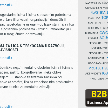
IZDAVAŠTVO I Š
atnosti »
GRAĐEVINSKI MAT
PLASTIKA 
luge starim licima i licima s posebnim potrebama
TOP
PLASTIKA
države ili privatnih organizacija i domaćih ili
MATERIJALI, S
aju savetodavne usluge: - obilazak starih lica i lica
BEOGRAD - GRAĐ
a s posebnim potrebama - stručnu rehabilitaciju i
CWG
KERAMIKA
jem u mogućnosti obrazovanju
AQUA
OSTALA
BEOGRAD - FO
A ZA LICA S TEŠKOĆAMA U RAZVOJU,
INSTRUMENT
ZAVISNOSTI
BEOGRAD - FO
atnosti »
INSTRUMENTI
BEOGRAD - PO
olničku negu) mentalno obolelim licima i licima s
PROTECT SE
dzor, zaštitu, konsultovanje i neke oblike
IG
AKTIVNOSTI
ajem: - ustanove za tretman zavisnika od
- MOTORNA V
domove za smeštaj lica sa emocionalnim problemima
nevne bolnice za mentalno zdravlje
atnosti »