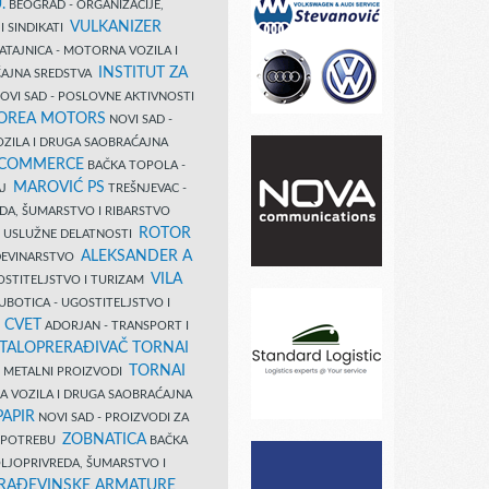
.
BEOGRAD - ORGANIZACIJE,
VULKANIZER
I SINDIKATI
ATAJNICA - MOTORNA VOZILA I
INSTITUT ZA
AJNA SREDSTVA
OVI SAD - POSLOVNE AKTIVNOSTI
COREA MOTORS
NOVI SAD -
ZILA I DRUGA SAOBRAĆAJNA
 COMMERCE
BAČKA TOPOLA -
MAROVIĆ PS
AJ
TREŠNJEVAC -
DA, ŠUMARSTVO I RIBARSTVO
ROTOR
- USLUŽNE DELATNOSTI
ALEKSANDER A
AĐEVINARSTVO
VILA
OSTITELJSTVO I TURIZAM
UBOTICA - UGOSTITELJSTVO I
N CVET
ADORJAN - TRANSPORT I
TALOPRERAĐIVAČ TORNAI
TORNAI
 I METALNI PROIZVODI
A VOZILA I DRUGA SAOBRAĆAJNA
PAPIR
NOVI SAD - PROIZVODI ZA
ZOBNATICA
 UPOTREBU
BAČKA
LJOPRIVREDA, ŠUMARSTVO I
RAĐEVINSKE ARMATURE