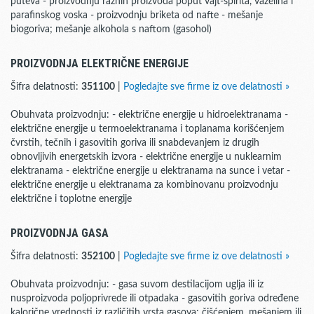
puteva - proizvodnju raznih proizvoda poput vajt-špirita, vazelina i
parafinskog voska - proizvodnju briketa od nafte - mešanje
biogoriva; mešanje alkohola s naftom (gasohol)
PROIZVODNJA ELEKTRIČNE ENERGIJE
Šifra delatnosti:
351100
|
Pogledajte sve firme iz ove delatnosti »
Obuhvata proizvodnju: - električne energije u hidroelektranama -
električne energije u termoelektranama i toplanama korišćenjem
čvrstih, tečnih i gasovitih goriva ili snabdevanjem iz drugih
obnovljivih energetskih izvora - električne energije u nuklearnim
elektranama - električne energije u elektranama na sunce i vetar -
električne energije u elektranama za kombinovanu proizvodnju
električne i toplotne energije
PROIZVODNJA GASA
Šifra delatnosti:
352100
|
Pogledajte sve firme iz ove delatnosti »
Obuhvata proizvodnju: - gasa suvom destilacijom uglja ili iz
nusproizvoda poljoprivrede ili otpadaka - gasovitih goriva određene
kalorične vrednosti iz različitih vrsta gasova: čišćenjem, mešanjem ili