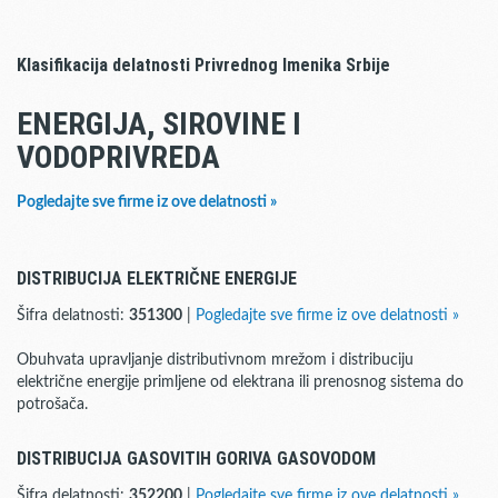
Klasifikacija delatnosti Privrednog Imenika Srbije
ENERGIJA, SIROVINE I
VODOPRIVREDA
Pogledajte sve firme iz ove delatnosti »
DISTRIBUCIJA ELEKTRIČNE ENERGIJE
Šifra delatnosti:
351300
|
Pogledajte sve firme iz ove delatnosti »
Obuhvata upravljanje distributivnom mrežom i distribuciju
električne energije primljene od elektrana ili prenosnog sistema do
potrošača.
DISTRIBUCIJA GASOVITIH GORIVA GASOVODOM
Šifra delatnosti:
352200
|
Pogledajte sve firme iz ove delatnosti »