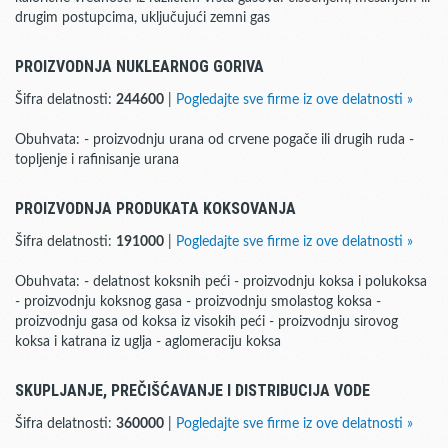
drugim postupcima, uključujući zemni gas
PROIZVODNJA NUKLEARNOG GORIVA
Šifra delatnosti:
244600
|
Pogledajte sve firme iz ove delatnosti »
Obuhvata: - proizvodnju urana od crvene pogače ili drugih ruda -
topljenje i rafinisanje urana
PROIZVODNJA PRODUKATA KOKSOVANJA
Šifra delatnosti:
191000
|
Pogledajte sve firme iz ove delatnosti »
Obuhvata: - delatnost koksnih peći - proizvodnju koksa i polukoksa
- proizvodnju koksnog gasa - proizvodnju smolastog koksa -
proizvodnju gasa od koksa iz visokih peći - proizvodnju sirovog
koksa i katrana iz uglja - aglomeraciju koksa
SKUPLJANJE, PREČIŠĆAVANJE I DISTRIBUCIJA VODE
Šifra delatnosti:
360000
|
Pogledajte sve firme iz ove delatnosti »