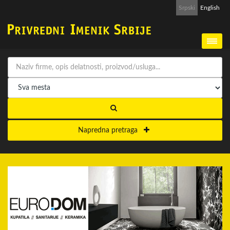
Srpski
English
Napredna pretraga