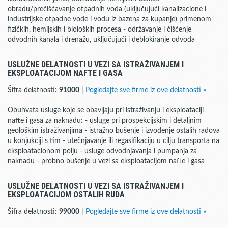
obradu/prečišćavanje otpadnih voda (uključujući kanalizacione i
industrijske otpadne vode i vodu iz bazena za kupanje) primenom
fizičkih, hemijskih i bioloških procesa - održavanje i čišćenje
odvodnih kanala i drenažu, uključujući i deblokiranje odvoda
USLUŽNE DELATNOSTI U VEZI SA ISTRAŽIVANJEM I
EKSPLOATACIJOM NAFTE I GASA
Šifra delatnosti:
91000
|
Pogledajte sve firme iz ove delatnosti »
Obuhvata usluge koje se obavljaju pri istraživanju i eksploataciji
nafte i gasa za naknadu: - usluge pri prospekcijskim i detaljnim
geološkim istraživanjima - istražno bušenje i izvođenje ostalih radova
u konjukciji s tim - utečnjavanje ili regasifikaciju u cilju transporta na
eksploatacionom polju - usluge odvodnjavanja i pumpanja za
naknadu - probno bušenje u vezi sa eksploatacijom nafte i gasa
USLUŽNE DELATNOSTI U VEZI SA ISTRAŽIVANJEM I
EKSPLOATACIJOM OSTALIH RUDA
Šifra delatnosti:
99000
|
Pogledajte sve firme iz ove delatnosti »