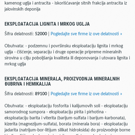
kamenog uglja i antracita - iskorišćavanje sitnih frakcija antracita iz
jalovinskih deponija
EKSPLOATACIJA LIGNITA I MRKOG UGLJA
Šifra delatnosti:
52000
|
Pogledajte sve firme iz ove delatnosti »
Obuhvata: - podzemnu i površinsku eksploataciju lignita i mrkog
uglja - čišćenje, separaciju i druge operacije pripreme mineralnih
sirovina u cilju poboljšanja kvaliteta ili deponovanja i utovara lignita i
mrkog uglja
EKSPLOATACIJA MINERALA, PROIZVODNJA MINERALNIH
ĐUBRIVA I HEMIKALIJA
Šifra delatnosti:
89100
|
Pogledajte sve firme iz ove delatnosti »
Obuhvata: - eksploataciju fosforita i kalijumovih soli - eksploataciju
samorodnog sumpora - eksploataciju pirita i pirhotina -
eksploataciju barita i viterita (barijum-sulfata i barijum-karbonata),
kizerita (magnezijum-sulfata), borata (minerala bora) - eksploataciju
jadarita (natrijum-bor-litijum silikat hidroksida) do proizvodnje borne