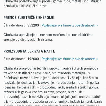
Obuhvata posredovanje u prodaji goriva, ruda, metala i industrijskih
hemikalija, uključujući đubriva.
PRENOS ELEKTRIČNE ENERGIJE
Šifra delatnosti:
351200
|
Pogledajte sve firme iz ove delatnosti »
Obuhvata upravljanje prenosnom mrežom i prenos električne
energije do distribucionih sistema.
PROIZVODNJA DERIVATA NAFTE
Šifra delatnosti:
192000
|
Pogledajte sve firme iz ove delatnosti »
Obuhvata proizvodnju tečnih i gasovitih goriva i drugih proizvoda
frakcione destilacije sirove nafte, bituminoznih materijala i sl.
Rafinisanje nafte obuhvata jednu delatnost ili više njih, kao što su
razdvajanje, destilacija i krekovanje: - proizvodnju motornih goriva
(benzina, kerozina i dr.) - proizvodnju lakih, srednjih i teških goriva,
rafinerijskih gasova kao što su etan, propan, butan i dr. -
proizvodnju baznih mazivih ulja i masti, uključujući i one iz otpadnih
ulja - proizvodnju proizvoda za petrohemijsku industriju i prekrivanje