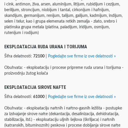
i cink, antimon, živa, arsen, aluminijum, litijum, rubidijum i cezijum,
berilijum, stroncijum, niobijum i tantal, cirkonijum i hafnijum,
skandijum, germanijum, renijum, talijum, galijum, kadmijum, indijum,
selen i telur, kao i grupa elemenata retkih zemalja - zlato, srebro i
platinska grupa metala (platina, paladijum, iridijum, osmijum,
rutenijum i rodijum)
EKSPLOATACIJA RUDA URANA I TORIJUMA
Šifra delatnosti:
72100
|
Pogledajte sve firme iz ove delatnosti »
Obuhvata: - eksploataciju i procese pripreme ruda urana i torijuma -
proizvodnju žutog kolača
EKSPLOATACIJA SIROVE NAFTE
Šifra delatnosti:
61000
|
Pogledajte sve firme iz ove delatnosti »
Obuhvata: - eksploataciju naftnih i naftno-gasnih ležišta - postupke
za izdvajanje sirove nafte (dekantacija, desalinizacija, dehidratacija,
stabilizacija, itd.) - eksploataciju uljnih šejlova (škriljaca) i naftnih
(katranskih, bituminoznih) peskova i procese dobijanja sirove nafte