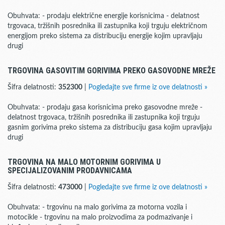
Obuhvata: - prodaju električne energije korisnicima - delatnost
trgovaca, tržišnih posrednika ili zastupnika koji trguju električnom
energijom preko sistema za distribuciju energije kojim upravljaju
drugi
TRGOVINA GASOVITIM GORIVIMA PREKO GASOVODNE MREŽE
Šifra delatnosti:
352300
|
Pogledajte sve firme iz ove delatnosti »
Obuhvata: - prodaju gasa korisnicima preko gasovodne mreže -
delatnost trgovaca, tržišnih posrednika ili zastupnika koji trguju
gasnim gorivima preko sistema za distribuciju gasa kojim upravljaju
drugi
TRGOVINA NA MALO MOTORNIM GORIVIMA U
SPECIJALIZOVANIM PRODAVNICAMA
Šifra delatnosti:
473000
|
Pogledajte sve firme iz ove delatnosti »
Obuhvata: - trgovinu na malo gorivima za motorna vozila i
motocikle - trgovinu na malo proizvodima za podmazivanje i