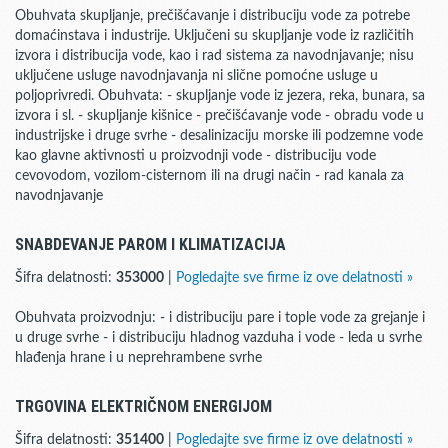
Obuhvata skupljanje, prečišćavanje i distribuciju vode za potrebe
domaćinstava i industrije. Uključeni su skupljanje vode iz različitih
izvora i distribucija vode, kao i rad sistema za navodnjavanje; nisu
uključene usluge navodnjavanja ni slične pomoćne usluge u
poljoprivredi. Obuhvata: - skupljanje vode iz jezera, reka, bunara, sa
izvora i sl. - skupljanje kišnice - prečišćavanje vode - obradu vode u
industrijske i druge svrhe - desalinizaciju morske ili podzemne vode
kao glavne aktivnosti u proizvodnji vode - distribuciju vode
cevovodom, vozilom-cisternom ili na drugi način - rad kanala za
navodnjavanje
SNABDEVANJE PAROM I KLIMATIZACIJA
Šifra delatnosti:
353000
|
Pogledajte sve firme iz ove delatnosti »
Obuhvata proizvodnju: - i distribuciju pare i tople vode za grejanje i
u druge svrhe - i distribuciju hladnog vazduha i vode - leda u svrhe
hlađenja hrane i u neprehrambene svrhe
TRGOVINA ELEKTRIČNOM ENERGIJOM
Šifra delatnosti:
351400
|
Pogledajte sve firme iz ove delatnosti »