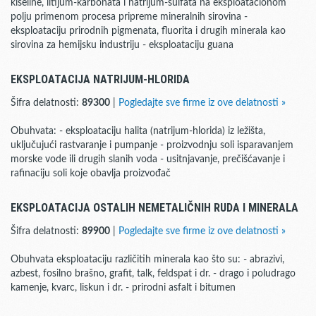
kiseline, litijum-karbonata i natrijum-sulfata na eksploatacionom
polju primenom procesa pripreme mineralnih sirovina -
eksploataciju prirodnih pigmenata, fluorita i drugih minerala kao
sirovina za hemijsku industriju - eksploataciju guana
EKSPLOATACIJA NATRIJUM-HLORIDA
Šifra delatnosti:
89300
|
Pogledajte sve firme iz ove delatnosti »
Obuhvata: - eksploataciju halita (natrijum-hlorida) iz ležišta,
uključujući rastvaranje i pumpanje - proizvodnju soli isparavanjem
morske vode ili drugih slanih voda - usitnjavanje, prečišćavanje i
rafinaciju soli koje obavlja proizvođač
EKSPLOATACIJA OSTALIH NEMETALIČNIH RUDA I MINERALA
Šifra delatnosti:
89900
|
Pogledajte sve firme iz ove delatnosti »
Obuhvata eksploataciju različitih minerala kao što su: - abrazivi,
azbest, fosilno brašno, grafit, talk, feldspat i dr. - drago i poludrago
kamenje, kvarc, liskun i dr. - prirodni asfalt i bitumen