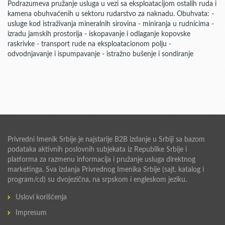
Podrazumeva pružanje usluga u vezi sa eksploatacijom ostalih ruda i
kamena obuhvaćenih u sektoru rudarstvo za naknadu. Obuhvata: -
usluge kod istraživanja mineralnih sirovina - miniranja u rudnicima -
izradu jamskih prostorija - iskopavanje i odlaganje kopovske
raskrivke - transport rude na eksploatacionom polju -
odvodnjavanje i ispumpavanje - istražno bušenje i sondiranje
Privredni Imenik Srbije je najstarije B2B izdanje u Srbiji sa bazom
podataka aktivnih poslovnih subjekata iz Republike Srbije i
platforma za razmenu informacija i pružanje usluga direktnog
marketinga. Sva izdanja Privrednog Imenika Srbije (sajt, katalog i
program/cd) su dvojezična, na srpskom i engleskom jeziku.
Uslovi korišćenja
Impresum