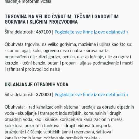
hlađenje motornih vozila
TRGOVINA NA VELIKO ČVRSTIM, TEČNIM I GASOVITIM
GORIVIMA I SLIČNIM PROIZVODIMA
Šifra delatnosti:
467100
|
Pogledajte sve firme iz ove delatnosti »
Obuhvata trgovinu na veliko gorivima, mazivima i uljima kao što su:
- ćumur, ugalj, koks, ogrevno drvo i nafta - sirova nafta,
neprerađeno ulje, dizel gorivo, benzin, ulje za loženje, ulje za ogrev i
kerozin - tečni benzin, butan i propan - ulja za podmazivanje i masti
i rafinisani proizvodi od nafte
UKLANJANJE OTPADNIH VODA
Šifra delatnosti:
370000
|
Pogledajte sve firme iz ove delatnosti »
Obuhvata: - rad kanalizacionih sistema i uređaja za obradu otpadnih
voda - skupljanje i transport industrijskih, komunalnih i drugih
otpadnih voda, kao i kišnice, korišćenjem kanalizacionih mreža,
kolektora, pokretnih tankova ili drugih vidova transporta -
pražnjenje i čišćenje septičkih jama i rezervoara, šahtova i
kanalizacionih jama; održavanje hemijskih toaleta -