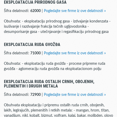
EKSPLOATACIJA PRIRODNOG GASA
Šifra delatnosti:
62000
|
Pogledajte sve firme iz ove delatnosti »
Obuhvata: - eksploataciju prirodnog gasa - izdvajanje kondenzata -
isušivanje i razdvajanje frakcija tečnih ugljovodonika -
desumporisanje gasa - utečnjavanje i regasifikaciju prirodnog gasa
EKSPLOATACIJA RUDA GVOŽĐA
Šifra delatnosti:
71000
|
Pogledajte sve firme iz ove delatnosti »
Obuhvata: - eksploataciju ruda gvožđa - procese pripreme ruda
gvožđa - aglomeraciju ruda gvožđa na eksploatacionom polju
EKSPLOATACIJA RUDA OSTALIH CRNIH, OBOJENIH,
PLEMENITIH I DRUGIH METALA
Šifra delatnosti:
72900
|
Pogledajte sve firme iz ove delatnosti »
Obuhvata eksploataciju i pripremu ostalih ruda crnih, obojenih,
lakih, legirajućih, plemenitih i retkih metala: - mangan, hrom, titan,
vanadijum, nikl, kobalt, bizmut, volfram, kalaj, bakar, molibden, olovo