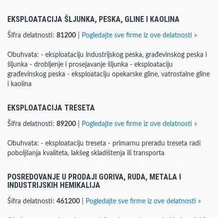
EKSPLOATACIJA ŠLJUNKA, PESKA, GLINE I KAOLINA
Šifra delatnosti:
81200
|
Pogledajte sve firme iz ove delatnosti »
Obuhvata: - eksploataciju industrijskog peska, građevinskog peska i
šljunka - drobljenje i prosejavanje šljunka - eksploataciju
građevinskog peska - eksploataciju opekarske gline, vatrostalne gline
i kaolina
EKSPLOATACIJA TRESETA
Šifra delatnosti:
89200
|
Pogledajte sve firme iz ove delatnosti »
Obuhvata: - eksploataciju treseta - primarnu preradu treseta radi
poboljšanja kvaliteta, lakšeg skladištenja ili transporta
POSREDOVANJE U PRODAJI GORIVA, RUDA, METALA I
INDUSTRIJSKIH HEMIKALIJA
Šifra delatnosti:
461200
|
Pogledajte sve firme iz ove delatnosti »