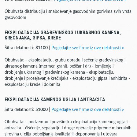
Obuhvata distribuciju i snabdevanje gasovodnim gorivima svih vrsta
gasovodom
EKSPLOATACIJA GRAĐEVINSKOG I UKRASNOG KAMENA,
KREČNJAKA, GIPSA, KREDE
Šifra delatnosti:
81100
|
Pogledajte sve firme iz ove delatnosti »
Obuhvata: - eksploataciju, grubu obradu i sečenje građevinskog i
ukrasnog kamena (mermer, granit, peščar i dr.) - lomljenje i
drobljenje ukrasnog i građevinskog kamena - eksploataciju,
drobljenje i prosejavanje krečnjaka - eksploataciju gipsa i anhidrita -
eksploataciju krede i dolomita
EKSPLOATACIJA KAMENOG UGLJA I ANTRACITA
Šifra delatnosti:
51000
|
Pogledajte sve firme iz ove delatnosti »
Obuhvata: - podzemnu i površinsku eksploataciju kamenog uglja i
antracita - čišćenje, separaciju i druge operacije pripreme mineralnih
sirovina u cilju poboljšanja kvaliteta ili deponovanja i utovara