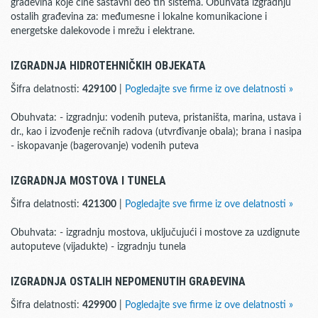
građevina koje čine sastavni deo tih sistema. Obuhvata izgradnju
ostalih građevina za: međumesne i lokalne komunikacione i
energetske dalekovode i mrežu i elektrane.
IZGRADNJA HIDROTEHNIČKIH OBJEKATA
Šifra delatnosti:
429100
|
Pogledajte sve firme iz ove delatnosti »
Obuhvata: - izgradnju: vodenih puteva, pristaništa, marina, ustava i
dr., kao i izvođenje rečnih radova (utvrđivanje obala); brana i nasipa
- iskopavanje (bagerovanje) vodenih puteva
IZGRADNJA MOSTOVA I TUNELA
Šifra delatnosti:
421300
|
Pogledajte sve firme iz ove delatnosti »
Obuhvata: - izgradnju mostova, uključujući i mostove za uzdignute
autoputeve (vijadukte) - izgradnju tunela
IZGRADNJA OSTALIH NEPOMENUTIH GRAĐEVINA
Šifra delatnosti:
429900
|
Pogledajte sve firme iz ove delatnosti »