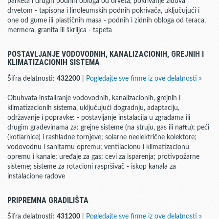
parketa i drugih podnih obloga od drveta, pokrivanje zidova
drvetom - tapisona i linoleumskih podnih pokrivača, uključujući i
one od gume ili plastičnih masa - podnih i zidnih obloga od teraca,
mermera, granita ili škriljca - tapeta
POSTAVLJANJE VODOVODNIH, KANALIZACIONIH, GREJNIH I
KLIMATIZACIONIH SISTEMA
Šifra delatnosti:
432200
|
Pogledajte sve firme iz ove delatnosti »
Obuhvata instaliranje vodovodnih, kanalizacionih, grejnih i
klimatizacionih sistema, uključujući dogradnju, adaptaciju,
održavanje i popravke: - postavljanje instalacija u zgradama ili
drugim građevinama za: grejne sisteme (na struju, gas ili naftu); peći
(kotlarnice) i rashladne tornjeve; solarne neelektrične kolektore;
vodovodnu i sanitarnu opremu; ventilacionu i klimatizacionu
opremu i kanale; uređaje za gas; cevi za isparenja; protivpožarne
sisteme; sisteme za rotacioni raspršivač - iskop kanala za
instalacione radove
PRIPREMNA GRADILIŠTA
Šifra delatnosti:
431200
|
Pogledajte sve firme iz ove delatnosti »