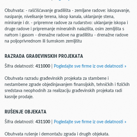
Obuhvata: - raščišćavanje gradilišta - zemljane radove: iskopavanje,
nasipanje, nivelisanje terena, iskop kanala, uklanjanje stena,
miniranje i dr. - pripremne radove za rudarstvo: uklanjanje iskopa i
druge radove i pripremanje mineralnih nalazišta, osim zemljišta s
naftom i gasom - drenažne radove na gradilištu - drenažne radove
na poljoprivrednom ili šumskom zemljištu
RAZRADA GRAĐEVINSKIH PROJEKATA
Šifra delatnosti:
411000
|
Pogledajte sve firme iz ove delatnosti »
Obuhvata razradu građevinskih projekata za stambene i
nestambene zgrade objedinjavanjem finansijskih, tehničkih i fizičkih
sredstava neophodnih za realizaciju građevinskih projekata radi
kasnije prodaje.
RUŠENJE OBJEKATA
Šifra delatnosti:
431100
|
Pogledajte sve firme iz ove delatnosti »
Obuhvata rušenje i demontažu zgrada i drugih objekata.