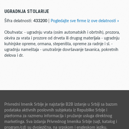
UGRADNJA STOLARIJE
Šifra delatnosti:
433200
|
Pogledajte sve firme iz ove delatnosti »
Obuhvata: - ugradnju vrata (osim automatskih i obrtnih), prozora,
okvira za vrata i prozore od drveta ili drugog materijala - ugradnju
kuhinjske opreme, ormana, stepeništa, opreme za radnje i sl. -
ugradnju nameštaja - unutrašnje dovršavanje tavanica, pokretnih
delova i dr.
Privredni Imenik Srbije je najstarije B2B izdanje u Srbiji sa bazom
podataka aktivnih poslovnih subjekata iz Republike Srbije i
platforma za razmenu informacija i pružanje usluga direktnog
marketinga. Sva izdanja Privrednog Imenika Srbije (sajt, katalog i
program/cd) su dvojezična, na srpskom i engleskom jeziku.