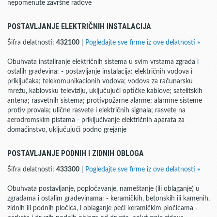
nepomenute završne radove
POSTAVLJANJE ELEKTRIČNIH INSTALACIJA
Šifra delatnosti:
432100
|
Pogledajte sve firme iz ove delatnosti »
Obuhvata instaliranje električnih sistema u svim vrstama zgrada i
ostalih građevina: - postavljanje instalacija: električnih vodova i
priključaka; telekomunikacionih vodova; vodova za računarsku
mrežu, kablovsku televiziju, uključujući optičke kablove; satelitskih
antena; rasvetnih sistema; protivpožarne alarme; alarmne sisteme
protiv provala; ulične rasvete i električnih signala; rasvete na
aerodromskim pistama - priključivanje električnih aparata za
domaćinstvo, uključujući podno grejanje
POSTAVLJANJE PODNIH I ZIDNIH OBLOGA
Šifra delatnosti:
433300
|
Pogledajte sve firme iz ove delatnosti »
Obuhvata postavljanje, popločavanje, nameštanje (ili oblaganje) u
zgradama i ostalim građevinama: - keramičkih, betonskih ili kamenih,
zidnih ili podnih pločica, i oblaganje peći keramičkim pločicama -