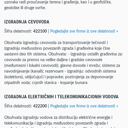
uzoraka radi proučavanja terena i građenja, kao i u geofizičke,
geološke ili druge svrhe.
IZGRADNJA CEVOVODA
Šifra delatnosti:
422100
|
Pogledajte sve firme iz ove delatnosti »
Obuhvata izgradnju cevovoda za transportovanje tečnosti i
izgradnju međusobno povezanih zgrada i građevina koje čine
sastavni deo tih sistema. Obuhvata: - izgradnju ostalih građevina za:
cevovode za prenos na velike daljine i gradske cevovode
(međumesni i lokalni cevovodi); glavne dovode i mrežu; sisteme za
navodnjavanje (kanali); rezervoare - izgradnju: odvodnih sistema
(kolektora), uključujući i popravke; postrojenja za deponovanje
otpadnih voda; crpnih stanica - kopanje bunara
IZGRADNJA ELEKTRIČNIH I TELEKOMUNIKACIONIH VODOVA
Šifra delatnosti:
422200
|
Pogledajte sve firme iz ove delatnosti »
Obuhvata izgradnju vodova za distribuciju električne energije i
telekomunikacija i izgradnju međusobno povezanih zgrada i