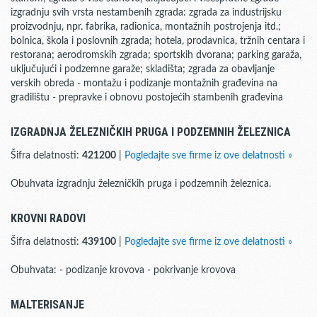
izgradnju svih vrsta nestambenih zgrada: zgrada za industrijsku
proizvodnju, npr. fabrika, radionica, montažnih postrojenja itd.;
bolnica, škola i poslovnih zgrada; hotela, prodavnica, tržnih centara i
restorana; aerodromskih zgrada; sportskih dvorana; parking garaža,
uključujući i podzemne garaže; skladišta; zgrada za obavljanje
verskih obreda - montažu i podizanje montažnih građevina na
gradilištu - prepravke i obnovu postojećih stambenih građevina
IZGRADNJA ŽELEZNIČKIH PRUGA I PODZEMNIH ŽELEZNICA
Šifra delatnosti:
421200
|
Pogledajte sve firme iz ove delatnosti »
Obuhvata izgradnju železničkih pruga i podzemnih železnica.
KROVNI RADOVI
Šifra delatnosti:
439100
|
Pogledajte sve firme iz ove delatnosti »
Obuhvata: - podizanje krovova - pokrivanje krovova
MALTERISANJE