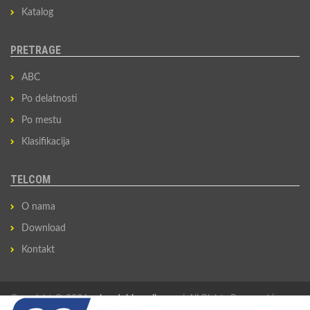
Katalog
PRETRAGE
ABC
Po delatnosti
Po mestu
Klasifikacija
TELCOM
O nama
Download
Kontakt
Copyright © 2026
privredni-imenik.com
| All Rights Reserved |