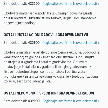
Šifra delatnosti:
433100
|
Pogledajte sve firme iz ove delatnosti »
Obuhvata malterisanje spoljnih i unutrašnjih površina zgrada i
drugih objekata i ukrasne štuko-radove, uključujući i nanošenje
odgovarajuće podloge.
OSTALI INSTALACIONI RADOVI U GRAĐEVINARSTVU
Šifra delatnosti:
432900
|
Pogledajte sve firme iz ove delatnosti »
Obuhvata instaliranje ostale opreme (osim električne, vodovodne,
kanalizacione) za grejne i klimatizacione sisteme ili industrijska
postrojenja u zgradama i ostalim građevinama. Obuhvata
postavljanje instalacija u zgradama ili drugim građevinama za: -
liftove i pokretne stepenice - automatska i obrtna vrata -
gromobrane - sistem za vakuumsko čišćenje - toplotnu i zvučnu
izolaciju, zaštitu od vibracija i dr.
OSTALI NEPOMENUTI SPECIFIČNI GRAĐEVINSKI RADOVI
Šifra delatnosti:
439900
|
Pogledajte sve firme iz ove delatnosti »