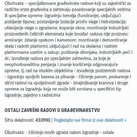
Obuhvata: - specijalizovane građevinske radove koji su zajednički za
različite vrste građevina a zahtevaju posedovanje specijalnih veština
ili specijalne opreme: izgradnju temelja (fundiranje), uključujući
pobijanje šipova; postavljanje izolacije protiv vlage i hidroizolacija;
uklanjanje vlage u zgradama; kopanje okna; montiranje industrijski
proizvedenih čeličnih elemenata koje izvođač radova nije proizveo;
armiranje; zidanje opekom i kamenom; montiranje i demontiranje
skela i radnih platformi, uključujući i rad na skelama i radnim
platformama uzetim u zakup; podizanje dimnjaka, industrijskih peći i
dr.; izvođenje radova po specijalnim zahtevima, za koje je
neophodnaveština penjanja i znanje korišćenja odgovarajuće
opreme, tj. rad na visokim objektima - izvođenje podzemnih radova
- izgradnju spoljnih bazena za plivanje - čišćenje parom, peskarenje i
slični radovi na spoljašnosti zgrade - iznajmljivanje kranova i druge
opreme za izgradnju koja ne može biti svrstana u specifični tip
izgradnje, zajedno s radnicima
OSTALI ZAVRŠNI RADOVI U GRAĐEVINARSTVU
Šifra delatnosti:
433900
|
Pogledajte sve firme iz ove delatnosti »
Obuhvata: - čišćenje novih zgrada nakon izgradnje - ostale