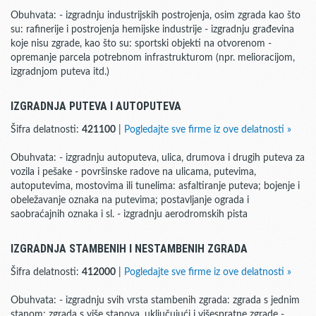
Obuhvata: - izgradnju industrijskih postrojenja, osim zgrada kao što
su: rafinerije i postrojenja hemijske industrije - izgradnju građevina
koje nisu zgrade, kao što su: sportski objekti na otvorenom -
opremanje parcela potrebnom infrastrukturom (npr. melioracijom,
izgradnjom puteva itd.)
IZGRADNJA PUTEVA I AUTOPUTEVA
Šifra delatnosti:
421100
|
Pogledajte sve firme iz ove delatnosti »
Obuhvata: - izgradnju autoputeva, ulica, drumova i drugih puteva za
vozila i pešake - površinske radove na ulicama, putevima,
autoputevima, mostovima ili tunelima: asfaltiranje puteva; bojenje i
obeležavanje oznaka na putevima; postavljanje ograda i
saobraćajnih oznaka i sl. - izgradnju aerodromskih pista
IZGRADNJA STAMBENIH I NESTAMBENIH ZGRADA
Šifra delatnosti:
412000
|
Pogledajte sve firme iz ove delatnosti »
Obuhvata: - izgradnju svih vrsta stambenih zgrada: zgrada s jednim
stanom; zgrada s više stanova, uključujući i višespratne zgrade -