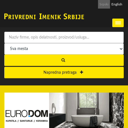
Srpski
English
Napredna pretraga