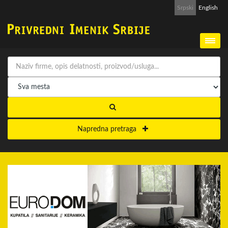
Srpski
English
Napredna pretraga