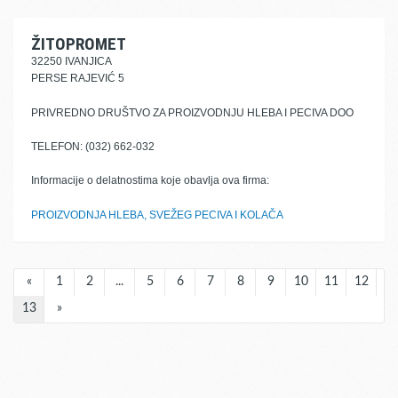
ŽITOPROMET
32250 IVANJICA
PERSE RAJEVIĆ 5
PRIVREDNO DRUŠTVO ZA PROIZVODNJU HLEBA I PECIVA DOO
TELEFON: (032) 662-032
Informacije o delatnostima koje obavlja ova firma:
PROIZVODNJA HLEBA, SVEŽEG PECIVA I KOLAČA
«
1
2
...
5
6
7
8
9
10
11
12
13
»