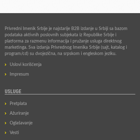
Privredni Imenik Srbije je najstarije B2B izdanje u Srbiji sa bazom
podataka aktivnih poslovnih subjekata iz Republike Srbije i
platforma za razmenu informacija i pružanje usluga direktnog
marketinga. Sva izdanja Privrednog Imenika Srbije (sajt, katalog i
program/cd) su dvojezična, na srpskom i engleskom jeziku.
Uslovi korišćenja
Impresum
USLUGE
Pretplata
Ažuriranje
Oglašavanje
Vesti