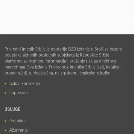
Privredni Imenik Srbije je najstarije B2B izdanje u Srbiji sa bazom
podataka aktivnih poslovnih subjekata iz Republike Srbije i
platforma za razmenu informacija i pružanje usluga direktnog
marketinga. Sva izdanja Privrednog Imenika Srbije (sajt, katalog i
program/cd) su dvojezična, na srpskom i engleskom jeziku.
Uslovi korišćenja
Impresum
USLUGE
Pretplata
Ažuriranje