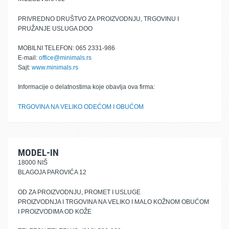
PRIVREDNO DRUŠTVO ZA PROIZVODNJU, TRGOVINU I
PRUŽANJE USLUGA DOO
MOBILNI TELEFON: 065 2331-986
E-mail:
office@minimals.rs
Sajt:
www.minimals.rs
Informacije o delatnostima koje obavlja ova firma:
TRGOVINA NA VELIKO ODEĆOM I OBUĆOM
MODEL-IN
18000 NIŠ
BLAGOJA PAROVIĆA 12
OD ZA PROIZVODNJU, PROMET I USLUGE
PROIZVODNJA I TRGOVINA NA VELIKO I MALO KOŽNOM OBUĆOM
I PROIZVODIMA OD KOŽE