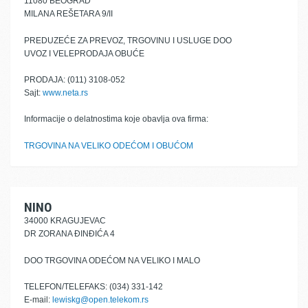
11080 BEOGRAD
MILANA REŠETARA 9/II
PREDUZEĆE ZA PREVOZ, TRGOVINU I USLUGE DOO
UVOZ I VELEPRODAJA OBUĆE
PRODAJA: (011) 3108-052
Sajt:
www.neta.rs
Informacije o delatnostima koje obavlja ova firma:
TRGOVINA NA VELIKO ODEĆOM I OBUĆOM
NINO
34000 KRAGUJEVAC
DR ZORANA ĐINĐIĆA 4
DOO TRGOVINA ODEĆOM NA VELIKO I MALO
TELEFON/TELEFAKS: (034) 331-142
E-mail:
lewiskg@open.telekom.rs