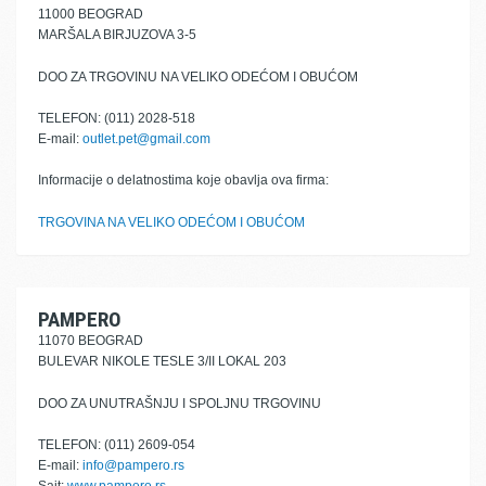
11000 BEOGRAD
MARŠALA BIRJUZOVA 3-5
DOO ZA TRGOVINU NA VELIKO ODEĆOM I OBUĆOM
TELEFON: (011) 2028-518
E-mail:
outlet.pet@gmail.com
Informacije o delatnostima koje obavlja ova firma:
TRGOVINA NA VELIKO ODEĆOM I OBUĆOM
PAMPERO
11070 BEOGRAD
BULEVAR NIKOLE TESLE 3/II LOKAL 203
DOO ZA UNUTRAŠNJU I SPOLJNU TRGOVINU
TELEFON: (011) 2609-054
E-mail:
info@pampero.rs