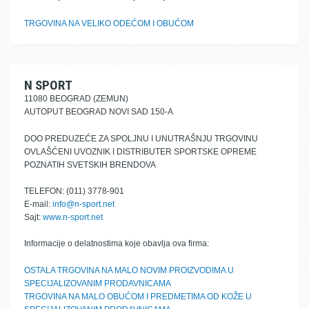
TRGOVINA NA VELIKO ODEĆOM I OBUĆOM
N SPORT
11080 BEOGRAD (ZEMUN)
AUTOPUT BEOGRAD NOVI SAD 150-A
DOO PREDUZEĆE ZA SPOLJNU I UNUTRAŠNJU TRGOVINU
OVLAŠĆENI UVOZNIK I DISTRIBUTER SPORTSKE OPREME
POZNATIH SVETSKIH BRENDOVA
TELEFON: (011) 3778-901
E-mail:
info@n-sport.net
Sajt:
www.n-sport.net
Informacije o delatnostima koje obavlja ova firma:
OSTALA TRGOVINA NA MALO NOVIM PROIZVODIMA U
SPECIJALIZOVANIM PRODAVNICAMA
TRGOVINA NA MALO OBUĆOM I PREDMETIMA OD KOŽE U