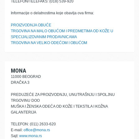
TELEFON/TELEFAKS: (018) 539-920
Informacije o delatnostima koje obavlja ova firma:
PROIZVODNJA OBUĆE
TRGOVINA NA MALO OBUĆOM I PREDMETIMA OD KOŽE U
SPECIJALIZOVANIM PRODAVNICAMA
TRGOVINA NA VELIKO ODEĆOM I OBUĆOM
MONA
11000 BEOGRAD
DRAČKA 3
PREDUZEĆE ZA PROIZVODNJU, UNUTRAŠNJU I SPOLJNU
TRGOVINU DOO
MUŠKA I ŽENSKA ODEĆA OD KOŽE I TEKSTILA I KOŽNA
GALANTERIJA
TELEFON: (011) 2633-620
E-mail:
office@mona.rs
Sajt:
www.mona.rs