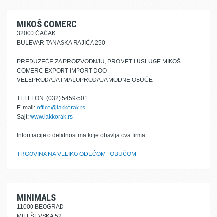
MIKOŠ COMERC
32000 ČAČAK
BULEVAR TANASKA RAJIĆA 250
PREDUZEĆE ZA PROIZVODNJU, PROMET I USLUGE MIKOŠ-
COMERC EXPORT-IMPORT DOO
VELEPRODAJA I MALOPRODAJA MODNE OBUĆE
TELEFON: (032) 5459-501
E-mail:
office@lakkorak.rs
Sajt:
www.lakkorak.rs
Informacije o delatnostima koje obavlja ova firma:
TRGOVINA NA VELIKO ODEĆOM I OBUĆOM
MINIMALS
11000 BEOGRAD
MILEŠEVSKA 52