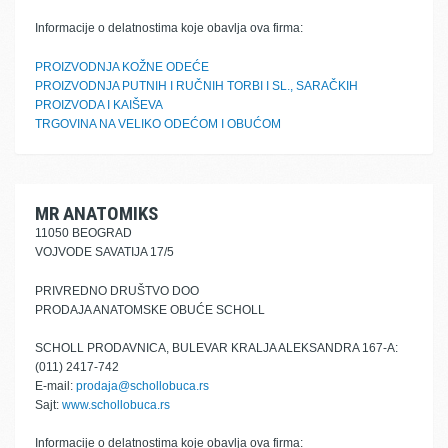
Informacije o delatnostima koje obavlja ova firma:
PROIZVODNJA KOŽNE ODEĆE
PROIZVODNJA PUTNIH I RUČNIH TORBI I SL., SARAČKIH
PROIZVODA I KAIŠEVA
TRGOVINA NA VELIKO ODEĆOM I OBUĆOM
MR ANATOMIKS
11050 BEOGRAD
VOJVODE SAVATIJA 17/5
PRIVREDNO DRUŠTVO DOO
PRODAJA ANATOMSKE OBUĆE SCHOLL
SCHOLL PRODAVNICA, BULEVAR KRALJA ALEKSANDRA 167-A:
(011) 2417-742
E-mail:
prodaja@schollobuca.rs
Sajt:
www.schollobuca.rs
Informacije o delatnostima koje obavlja ova firma: