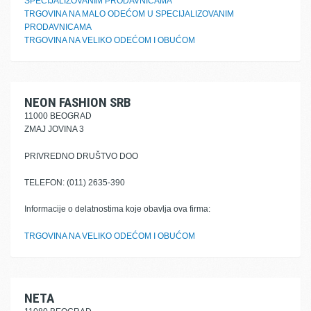
SPECIJALIZOVANIM PRODAVNICAMA
TRGOVINA NA MALO ODEĆOM U SPECIJALIZOVANIM
PRODAVNICAMA
TRGOVINA NA VELIKO ODEĆOM I OBUĆOM
NEON FASHION SRB
11000 BEOGRAD
ZMAJ JOVINA 3
PRIVREDNO DRUŠTVO DOO
TELEFON: (011) 2635-390
Informacije o delatnostima koje obavlja ova firma:
TRGOVINA NA VELIKO ODEĆOM I OBUĆOM
NETA