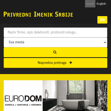
Srpski
English
Napredna pretraga