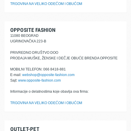
TRGOVINA NA VELIKO ODEĆOM I OBUĆOM
OPPOSITE FASHION
11080 BEOGRAD
UGRINOVAČKA 223-B
PRIVREDNO DRUŠTVO DOO
PRODAJA MUŠKE, ŽENSKE I DEČJE OBUĆE BRENDA OPPOSITE
MOBILNI TELEFON: 066 8418-881
E-mail:
webshop@opposite-fashion.com
Sajt:
www.opposite-fashion.com
Informacije o delatnostima koje obavlja ova firma:
TRGOVINA NA VELIKO ODEĆOM I OBUĆOM
OUTLET-PET