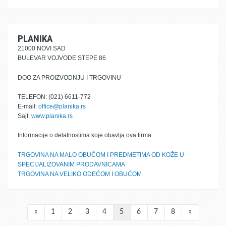
PLANIKA
21000 NOVI SAD
BULEVAR VOJVODE STEPE 86
DOO ZA PROIZVODNJU I TRGOVINU
TELEFON: (021) 6611-772
E-mail:
office@planika.rs
Sajt:
www.planika.rs
Informacije o delatnostima koje obavlja ova firma:
TRGOVINA NA MALO OBUĆOM I PREDMETIMA OD KOŽE U
SPECIJALIZOVANIM PRODAVNICAMA
TRGOVINA NA VELIKO ODEĆOM I OBUĆOM
«
1
2
3
4
5
6
7
8
»