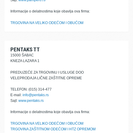
Sajt:
www.pampero.rs
Informacije o delatnostima koje obavlja ova firma:
TRGOVINA NA VELIKO ODEĆOM I OBUĆOM
PENTAKS TT
15000 ŠABAC
KNEZA LAZARA 1
PREDUZEĆE ZA TRGOVINU I USLUGE DOO
VELEPRODAJA LIČNE ZAŠTITNE OPREME
TELEFON: (015) 314-477
E-mail:
info@pentaks.rs
Sajt:
www.pentaks.rs
Informacije o delatnostima koje obavlja ova firma:
TRGOVINA NA VELIKO ODEĆOM I OBUĆOM
TRGOVINA ZAŠTITNOM ODEĆOM I HTZ OPREMOM