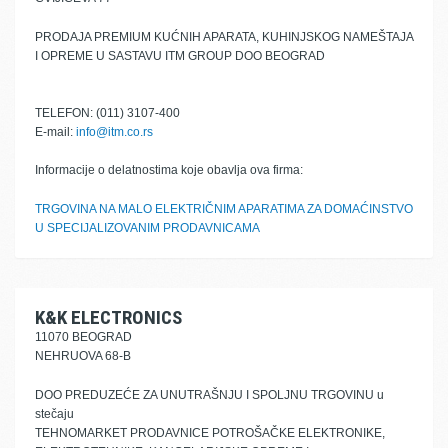
PRODAJA PREMIUM KUĆNIH APARATA, KUHINJSKOG NAMEŠTAJA
I OPREME U SASTAVU ITM GROUP DOO BEOGRAD
TELEFON: (011) 3107-400
E-mail:
info@itm.co.rs
Informacije o delatnostima koje obavlja ova firma:
TRGOVINA NA MALO ELEKTRIČNIM APARATIMA ZA DOMAĆINSTVO
U SPECIJALIZOVANIM PRODAVNICAMA
K&K ELECTRONICS
11070 BEOGRAD
NEHRUOVA 68-B
DOO PREDUZEĆE ZA UNUTRAŠNJU I SPOLJNU TRGOVINU u
stečaju
TEHNOMARKET PRODAVNICE POTROŠAČKE ELEKTRONIKE,