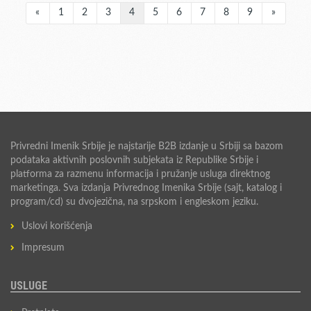
«
1
2
3
4
5
6
7
8
9
»
Privredni Imenik Srbije je najstarije B2B izdanje u Srbiji sa bazom
podataka aktivnih poslovnih subjekata iz Republike Srbije i
platforma za razmenu informacija i pružanje usluga direktnog
marketinga. Sva izdanja Privrednog Imenika Srbije (sajt, katalog i
program/cd) su dvojezična, na srpskom i engleskom jeziku.
Uslovi korišćenja
Impresum
USLUGE