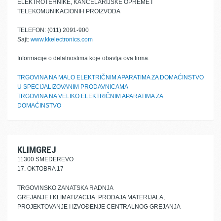
ELEKTROTEHNIKE, KANCELARIJSKE OPREME I
TELEKOMUNIKACIONIH PROIZVODA
TELEFON: (011) 2091-900
Sajt:
www.kkelectronics.com
Informacije o delatnostima koje obavlja ova firma:
TRGOVINA NA MALO ELEKTRIČNIM APARATIMA ZA DOMAĆINSTVO
U SPECIJALIZOVANIM PRODAVNICAMA
TRGOVINA NA VELIKO ELEKTRIČNIM APARATIMA ZA
DOMAĆINSTVO
KLIMGREJ
11300 SMEDEREVO
17. OKTOBRA 17
TRGOVINSKO ZANATSKA RADNJA
GREJANJE I KLIMATIZACIJA: PRODAJA MATERIJALA,
PROJEKTOVANJE I IZVOĐENJE CENTRALNOG GREJANJA