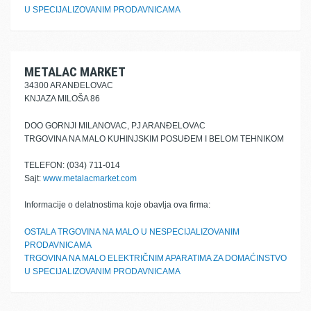
U SPECIJALIZOVANIM PRODAVNICAMA
METALAC MARKET
34300 ARANĐELOVAC
KNJAZA MILOŠA 86
DOO GORNJI MILANOVAC, PJ ARANĐELOVAC
TRGOVINA NA MALO KUHINJSKIM POSUĐEM I BELOM TEHNIKOM
TELEFON: (034) 711-014
Sajt:
www.metalacmarket.com
Informacije o delatnostima koje obavlja ova firma:
OSTALA TRGOVINA NA MALO U NESPECIJALIZOVANIM
PRODAVNICAMA
TRGOVINA NA MALO ELEKTRIČNIM APARATIMA ZA DOMAĆINSTVO
U SPECIJALIZOVANIM PRODAVNICAMA