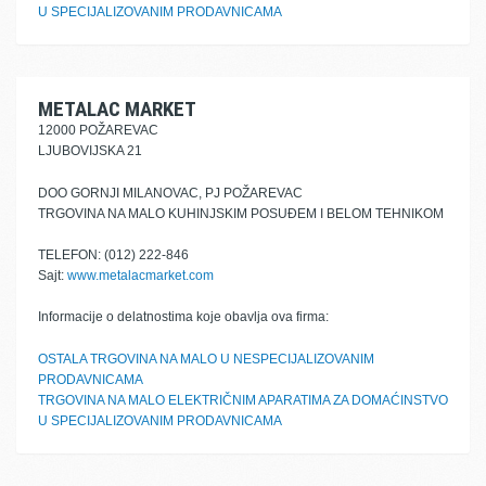
U SPECIJALIZOVANIM PRODAVNICAMA
METALAC MARKET
12000 POŽAREVAC
LJUBOVIJSKA 21
DOO GORNJI MILANOVAC, PJ POŽAREVAC
TRGOVINA NA MALO KUHINJSKIM POSUĐEM I BELOM TEHNIKOM
TELEFON: (012) 222-846
Sajt:
www.metalacmarket.com
Informacije o delatnostima koje obavlja ova firma:
OSTALA TRGOVINA NA MALO U NESPECIJALIZOVANIM
PRODAVNICAMA
TRGOVINA NA MALO ELEKTRIČNIM APARATIMA ZA DOMAĆINSTVO
U SPECIJALIZOVANIM PRODAVNICAMA