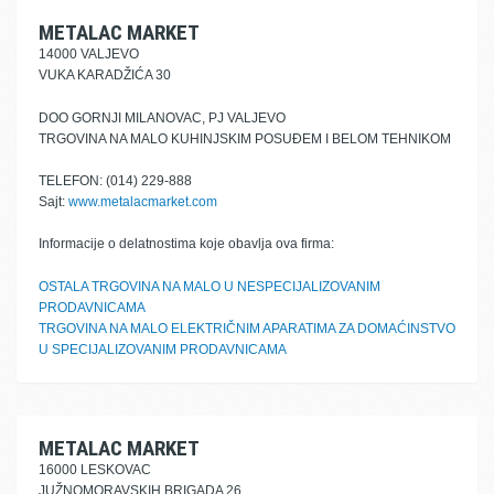
METALAC MARKET
14000 VALJEVO
VUKA KARADŽIĆA 30
DOO GORNJI MILANOVAC, PJ VALJEVO
TRGOVINA NA MALO KUHINJSKIM POSUĐEM I BELOM TEHNIKOM
TELEFON: (014) 229-888
Sajt:
www.metalacmarket.com
Informacije o delatnostima koje obavlja ova firma:
OSTALA TRGOVINA NA MALO U NESPECIJALIZOVANIM
PRODAVNICAMA
TRGOVINA NA MALO ELEKTRIČNIM APARATIMA ZA DOMAĆINSTVO
U SPECIJALIZOVANIM PRODAVNICAMA
METALAC MARKET
16000 LESKOVAC
JUŽNOMORAVSKIH BRIGADA 26