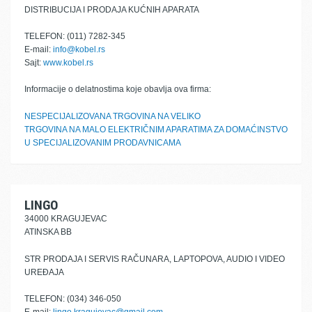
DISTRIBUCIJA I PRODAJA KUĆNIH APARATA
TELEFON: (011) 7282-345
E-mail:
info@kobel.rs
Sajt:
www.kobel.rs
Informacije o delatnostima koje obavlja ova firma:
NESPECIJALIZOVANA TRGOVINA NA VELIKO
TRGOVINA NA MALO ELEKTRIČNIM APARATIMA ZA DOMAĆINSTVO
U SPECIJALIZOVANIM PRODAVNICAMA
LINGO
34000 KRAGUJEVAC
ATINSKA BB
STR PRODAJA I SERVIS RAČUNARA, LAPTOPOVA, AUDIO I VIDEO
UREĐAJA
TELEFON: (034) 346-050