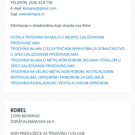
TELEFON: (026) 619-750
E-mail:
klimgrej@gmail.com
Sajt:
www.klimgrej.rs
Informacije o delatnostima koje obavlja ova firma:
OSTALA TRGOVINA NA MALO U NESPECIJALIZOVANIM
PRODAVNICAMA
TRGOVINA NA MALO ELEKTRIČNIM APARATIMA ZA DOMAĆINSTVO
U SPECIJALIZOVANIM PRODAVNICAMA
TRGOVINA NA MALO METALNOM ROBOM, BOJAMA I STAKLOM U
SPECIJALIZOVANIM PRODAVNICAMA
TRGOVINA NA VELIKO METALNOM ROBOM, INSTALACIONIM
MATERIJALIMA, OPREMOM I PRIBOROM ZA GREJANJE
TRGOVINA RASHLADNOM I VENTILACIONOM OPREMOM
KOBEL
11000 BEOGRAD
ŽORŽA KLEMANSOA 18-A
DOO PREDUZEĆE ZA TRGOVINU I USLUGE