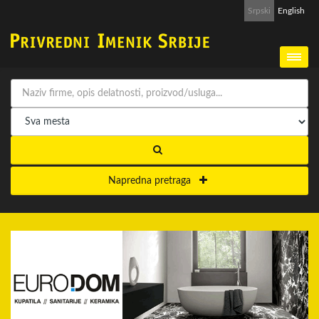
Srpski
English
Napredna pretraga