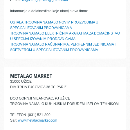
E-mail:
lingo.kragujevac@gmail.com
Informacije o delatnostima koje obavlja ova firma:
OSTALA TRGOVINA NA MALO NOVIM PROIZVODIMA U
SPECIJALIZOVANIM PRODAVNICAMA
TRGOVINA NA MALO ELEKTRIČNIM APARATIMA ZA DOMAĆINSTVO
U SPECIJALIZOVANIM PRODAVNICAMA
TRGOVINA NA MALO RAČUNARIMA, PERIFERNIM JEDINICAMA I
SOFTVEROM U SPECIJALIZOVANIM PRODAVNICAMA
METALAC MARKET
31000 UŽICE
DIMITRIJA TUCOVIĆA 36 TC PARIZ
DOO GORNJI MILANOVAC, PJ UŽICE
TRGOVINA NA MALO KUHINJSKIM POSUĐEM I BELOM TEHNIKOM
TELEFON: (031) 521-800
Sajt:
www.metalacmarket.com