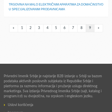
TRGOVINA NA MALO ELEKTRIČNIM APARATIMA ZA DOMAĆINSTVO
U SPECIJALIZOVANIM PRODAVNICAMA
«
1
2
3
4
5
6
7
8
9
»
Privredni Imenik Srbije je najstarije B2B izdanje u Srbiji sa bazom
podataka aktivnih poslovnih subjekata iz Republike Srbije i
platforma za razmenu informacija i pružanje usluga direktnog
marketinga. Sva izdanja Privrednog Imenika Srbije (sajt, katalog i
program/cd) su dvojezična, na srpskom i engleskom jeziku.
Uslovi korišćenja