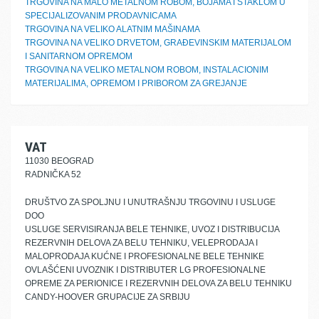
TRGOVINA NA MALO METALNOM ROBOM, BOJAMA I STAKLOM U
SPECIJALIZOVANIM PRODAVNICAMA
TRGOVINA NA VELIKO ALATNIM MAŠINAMA
TRGOVINA NA VELIKO DRVETOM, GRAĐEVINSKIM MATERIJALOM
I SANITARNOM OPREMOM
TRGOVINA NA VELIKO METALNOM ROBOM, INSTALACIONIM
MATERIJALIMA, OPREMOM I PRIBOROM ZA GREJANJE
VAT
11030 BEOGRAD
RADNIČKA 52
DRUŠTVO ZA SPOLJNU I UNUTRAŠNJU TRGOVINU I USLUGE
DOO
USLUGE SERVISIRANJA BELE TEHNIKE, UVOZ I DISTRIBUCIJA
REZERVNIH DELOVA ZA BELU TEHNIKU, VELEPRODAJA I
MALOPRODAJA KUĆNE I PROFESIONALNE BELE TEHNIKE
OVLAŠĆENI UVOZNIK I DISTRIBUTER LG PROFESIONALNE
OPREME ZA PERIONICE I REZERVNIH DELOVA ZA BELU TEHNIKU
CANDY-HOOVER GRUPACIJE ZA SRBIJU