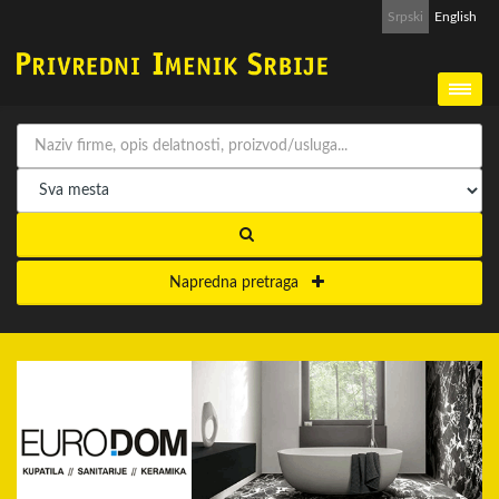
Srpski
English
Napredna pretraga