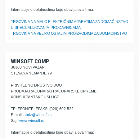
Informacije o delatnostima koje obavlja ova firma:
TRGOVINA NA MALO ELEKTRIČNIM APARATIMA ZA DOMAĆINSTVO
U SPECIJALIZOVANIM PRODAVNICAMA
TRGOVINA NA VELIKO OSTALIM PROIZVODIMA ZA DOMAĆINSTVO
WINSOFT COMP
36300 NOVI PAZAR
STEVANA NEMANJE 79
PRIVREDNO DRUŠTVO DOO
PRODAJA RAČUNARA I RAČUNARSKE OPREME,
KONSULTANTSKE USLUGE
TELEFON/TELEFAKS: (020) 602-522
E-mail:
abriz@winsoft.rs
Sajt:
www.winsoft.rs
Informacije o delatnostima koje obavlja ova firma: