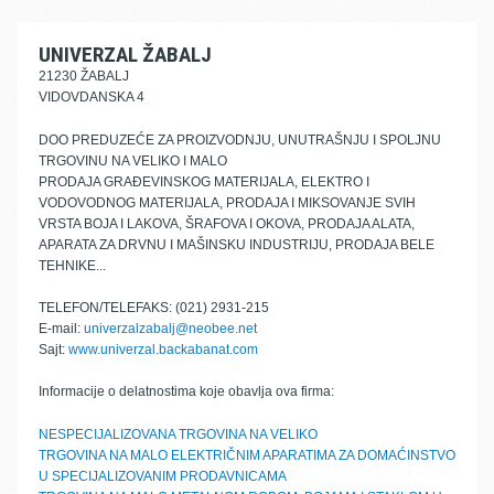
UNIVERZAL ŽABALJ
21230 ŽABALJ
VIDOVDANSKA 4
DOO PREDUZEĆE ZA PROIZVODNJU, UNUTRAŠNJU I SPOLJNU
TRGOVINU NA VELIKO I MALO
PRODAJA GRAĐEVINSKOG MATERIJALA, ELEKTRO I
VODOVODNOG MATERIJALA, PRODAJA I MIKSOVANJE SVIH
VRSTA BOJA I LAKOVA, ŠRAFOVA I OKOVA, PRODAJA ALATA,
APARATA ZA DRVNU I MAŠINSKU INDUSTRIJU, PRODAJA BELE
TEHNIKE...
TELEFON/TELEFAKS: (021) 2931-215
E-mail:
univerzalzabalj@neobee.net
Sajt:
www.univerzal.backabanat.com
Informacije o delatnostima koje obavlja ova firma:
NESPECIJALIZOVANA TRGOVINA NA VELIKO
TRGOVINA NA MALO ELEKTRIČNIM APARATIMA ZA DOMAĆINSTVO
U SPECIJALIZOVANIM PRODAVNICAMA