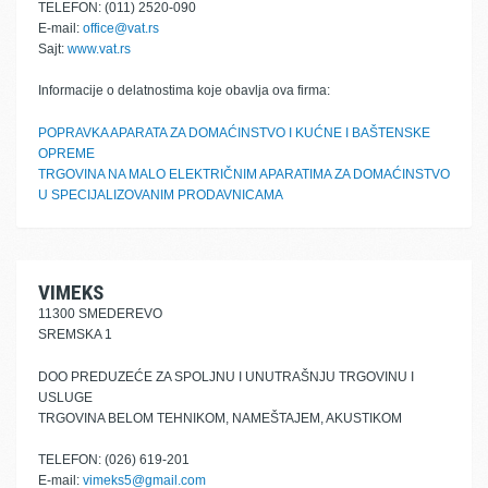
TELEFON: (011) 2520-090
E-mail:
office@vat.rs
Sajt:
www.vat.rs
Informacije o delatnostima koje obavlja ova firma:
POPRAVKA APARATA ZA DOMAĆINSTVO I KUĆNE I BAŠTENSKE
OPREME
TRGOVINA NA MALO ELEKTRIČNIM APARATIMA ZA DOMAĆINSTVO
U SPECIJALIZOVANIM PRODAVNICAMA
VIMEKS
11300 SMEDEREVO
SREMSKA 1
DOO PREDUZEĆE ZA SPOLJNU I UNUTRAŠNJU TRGOVINU I
USLUGE
TRGOVINA BELOM TEHNIKOM, NAMEŠTAJEM, AKUSTIKOM
TELEFON: (026) 619-201
E-mail:
vimeks5@gmail.com