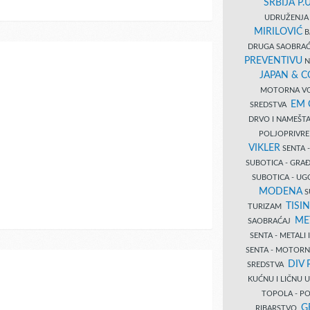
SRBIJA P.U
UDRUŽENJA 
MIRILOVIĆ
B
DRUGA SAOBRAĆ
PREVENTIVU
N
JAPAN & 
MOTORNA VO
EM
SREDSTVA
DRVO I NAMEŠT
POLJOPRIVRE
VIKLER
SENTA 
SUBOTICA - GR
SUBOTICA - UG
MODENA
S
TISI
TURIZAM
ME
SAOBRAĆAJ
SENTA - METALI
SENTA - MOTORN
DIV 
SREDSTVA
KUĆNU I LIČNU
TOPOLA - PO
G
RIBARSTVO