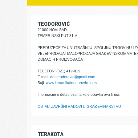
TEODOROVIĆ
21000 NOVI SAD
TEMERINSKI PUT 31-A
PREDUZEĆE ZA UNUTRAŠNJU, SPOLJNU TRGOVINU I 
VELEPRODAJA I MALOPRODAJA GRAĐEVINSKOG MATERI
DOMAĆIH PROIZVOĐAČA
TELEFON: (021) 419-019
E-mail:
dooteodorovic@gmail.com
Sajt:
www.keramikateodorovic.co.rs
Informacije o delatnostima koje obavlja ova firma:
OSTALI ZAVRŠNI RADOVI U GRAĐEVINARSTVU
TERAKOTA