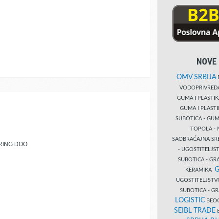
NOVE 
OMV SRBIJA
B
VODOPRIVRE
GUMA I PLASTI
GUMA I PLAST
SUBOTICA - GUM
TOPOLA - 
SAOBRAĆAJNA S
RING DOO
- UGOSTITELJS
SUBOTICA - GRA
G
KERAMIKA
UGOSTITELJSTV
SUBOTICA - 
LOGISTIC
BEOG
SEIBL TRADE
B