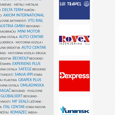
AREVAC - METALI I METALNI
DELTA TERM
DI
SURČIN -
AXIOM INTERNATIONAL
VO
VTG RAIL
SLOVNE AKTIVNOSTI
 AUSTRIA GMBH
BEOGRAD -
MINI MOTOR
I SAOBRAĆAJ
AUTO CENTAR
OVINA OSTALA
LUĐERICA - MOTORNA VOZILA I
AUTO CENTAR
AJNA SREDSTVA
AD - MOTORNA VOZILA I DRUGA
BEOKOLP
REDSTVA
BEOGRAD -
EXPERIENS PLUS
I ŠTAMPA
SAFEGE
VINA OSTALA
BEOGRAD
SANJA IPPI
KTIVNOSTI
STARA
GRAPEX PLUS
A I PLASTIKA
OMLADINSKA
OVINA OSTALA
RAGAČ
BEOGRAD - POSLOVNE
GLOBALSERT
I
BEOGRAD -
MF SEALS
IVNOSTI
LEŠTANE -
ITAL CENTAR
LA
STARA PAZOVA
KOMAZEC
AMEŠTAJ
INĐIJA -