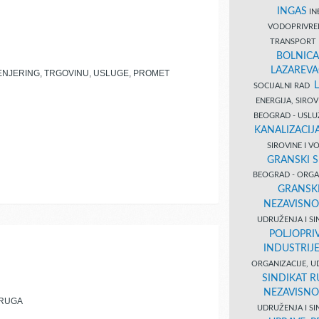
INGAS
INĐ
VODOPRIVR
TRANSPORT 
BOLNICA
LAZAREVA
NJERING, TRGOVINU, USLUGE, PROMET
SOCIJALNI RAD
ENERGIJA, SIRO
BEOGRAD - USL
KANALIZACIJA
SIROVINE I 
GRANSKI S
BEOGRAD - ORGAN
GRANSKI
NEZAVISNO
UDRUŽENJA I SI
POLJOPRI
INDUSTRIJ
ORGANIZACIJE, U
SINDIKAT R
NEZAVISNO
DRUGA
UDRUŽENJA I SI