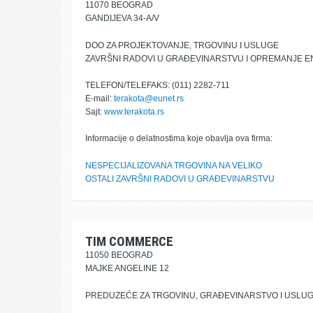
11070 BEOGRAD
GANDIJEVA 34-A/V
DOO ZA PROJEKTOVANJE, TRGOVINU I USLUGE
ZAVRŠNI RADOVI U GRAĐEVINARSTVU I OPREMANJE E
TELEFON/TELEFAKS: (011) 2282-711
E-mail:
terakota@eunet.rs
Sajt:
www.terakota.rs
Informacije o delatnostima koje obavlja ova firma:
NESPECIJALIZOVANA TRGOVINA NA VELIKO
OSTALI ZAVRŠNI RADOVI U GRAĐEVINARSTVU
TIM COMMERCE
11050 BEOGRAD
MAJKE ANGELINE 12
PREDUZEĆE ZA TRGOVINU, GRAĐEVINARSTVO I USLU