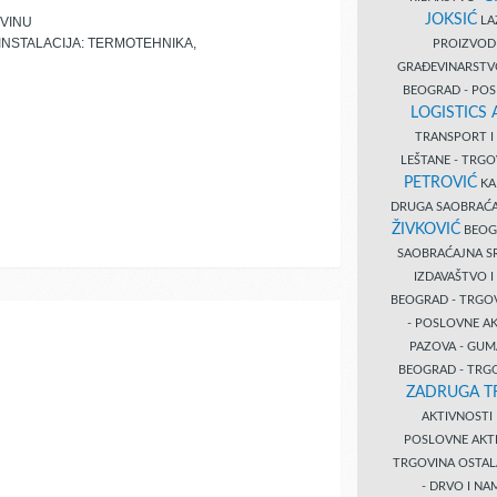
JOKSIĆ
LAZ
OVINU
 INSTALACIJA: TERMOTEHNIKA,
PROIZVO
GRAĐEVINARST
BEOGRAD - PO
LOGISTICS
TRANSPORT 
LEŠTANE - TRG
PETROVIĆ
KA
DRUGA SAOBRAĆ
ŽIVKOVIĆ
BEOGR
SAOBRAĆAJNA S
IZDAVAŠTVO 
BEOGRAD - TRGO
- POSLOVNE A
PAZOVA - GUM
BEOGRAD - TRG
ZADRUGA T
AKTIVNOST
POSLOVNE AKT
TRGOVINA OSTA
- DRVO I N