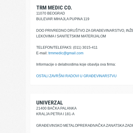
TRM MEDIC CO.
11070 BEOGRAD
BULEVAR MIHAJLA PUPINA 119
DOO PRIVREDNO DRUŠTVO ZA GRAĐEVINARSTVO, INŽE
LEKOVIMA I SANITETSKIM MATERIJALOM
TELEFON/TELEFAKS: (011) 3015-411
E-mail:
trmmedic@gmail.com
Informacije o delatnostima koje obavlja ova firma:
OSTALI ZAVRŠNI RADOVI U GRAĐEVINARSTVU
UNIVERZAL
21400 BAČKA PALANKA
KRALJA PETRA I 181-A
GRAĐEVINSKO METALOPRERAĐIVAČKA ZANATSKA ZA