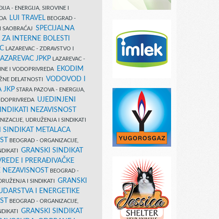
IJA - ENERGIJA, SIROVINE I
LUI TRAVEL
EDA
BEOGRAD -
SPECIJALNA
I SAOBRAĆAJ
 ZA INTERNE BOLESTI
C
LAZAREVAC - ZDRAVSTVO I
LAZAREVAC JPKP
LAZAREVAC -
EKODIM
VINE I VODOPRIVREDA
VODOVOD I
UŽNE DELATNOSTI
 JKP
STARA PAZOVA - ENERGIJA,
UJEDINJENI
VODOPRIVREDA
INDIKATI NEZAVISNOST
IZACIJE, UDRUŽENJA I SINDIKATI
 SINDIKAT METALACA
ST
BEOGRAD - ORGANIZACIJE,
GRANSKI SINDIKAT
NDIKATI
VREDE I PRERAĐIVAČKE
E NEZAVISNOST
BEOGRAD -
GRANSKI
DRUŽENJA I SINDIKATI
UDARSTVA I ENERGETIKE
ST
BEOGRAD - ORGANIZACIJE,
GRANSKI SINDIKAT
NDIKATI