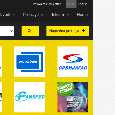
Prijava za Newsletter
Srpski
English
izvodi
Pretrage
Telcom
Home
Napredna pretraga