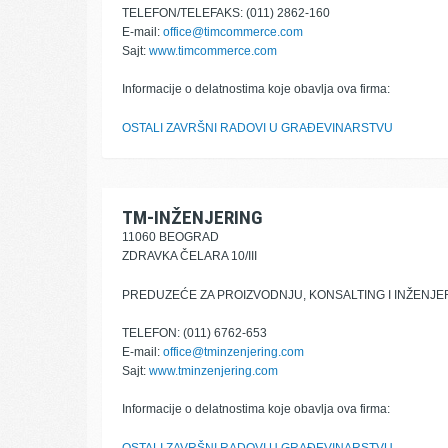
TELEFON/TELEFAKS: (011) 2862-160
E-mail:
office@timcommerce.com
Sajt:
www.timcommerce.com
Informacije o delatnostima koje obavlja ova firma:
OSTALI ZAVRŠNI RADOVI U GRAĐEVINARSTVU
TM-INŽENJERING
11060 BEOGRAD
ZDRAVKA ČELARA 10/III
PREDUZEĆE ZA PROIZVODNJU, KONSALTING I INŽENJE
TELEFON: (011) 6762-653
E-mail:
office@tminzenjering.com
Sajt:
www.tminzenjering.com
Informacije o delatnostima koje obavlja ova firma: