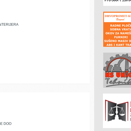
NTERIJERA
GE DOO