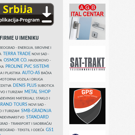
FIRME U IMENIKU
EOGRAD - ENERGIJA, SIROVINE I
TERRA TRADE
DA
NOVI SAD -
OSMOR CO.
KA
HAJDUKOVO -
PROLINE PVC SISTEMI
IKA
AUTO-AS
A I PLASTIKA
BAČKA
MOTORNA VOZILA I DRUGA
DENIS PLUS
REDSTVA
SUBOTICA
METAL SHOP
TVO I TURIZAM
ĐEVINSKI MATERIJALI, STAKLO I
RAND TOURS
NOVI SAD -
SMB-GRADNJA
O I TURIZAM
STANDARD
GRAĐEVINARSTVO
RAD - TRANSPORT I SAOBRAĆAJ
GS1
EOGRAD - TEKSTIL I ODEĆA