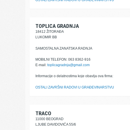
OSTALI ZAVRŠNI RADOVI U GRAĐEVINARSTVU
TOPLICA GRADNJA
18412 ŽITORAĐA
LUKOMIR BB
SAMOSTALNA ZANATSKA RADNJA
MOBILNI TELEFON: 063 8362-916
E-mail:
toplicagradnja@gmail.com
Informacije o delatnostima koje obavlja ova firma:
OSTALI ZAVRŠNI RADOVI U GRAĐEVINARSTVU
TRACO
11000 BEOGRAD
LJUBE DAVIDOVIĆA 55/6