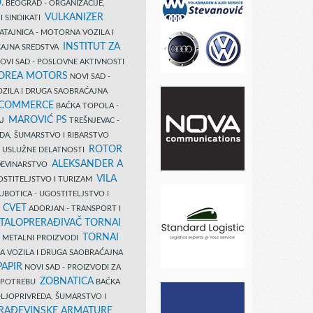
.
BEOGRAD - ORGANIZACIJE,
VULKANIZER
I SINDIKATI
ATAJNICA - MOTORNA VOZILA I
INSTITUT ZA
AJNA SREDSTVA
OVI SAD - POSLOVNE AKTIVNOSTI
COREA MOTORS
NOVI SAD -
ZILA I DRUGA SAOBRAĆAJNA
 COMMERCE
BAČKA TOPOLA -
MAROVIĆ PS
AJ
TREŠNJEVAC -
DA, ŠUMARSTVO I RIBARSTVO
ROTOR
- USLUŽNE DELATNOSTI
ALEKSANDER A
AĐEVINARSTVO
VILA
OSTITELJSTVO I TURIZAM
UBOTICA - UGOSTITELJSTVO I
N CVET
ADORJAN - TRANSPORT I
TALOPRERAĐIVAČ TORNAI
TORNAI
 I METALNI PROIZVODI
A VOZILA I DRUGA SAOBRAĆAJNA
PAPIR
NOVI SAD - PROIZVODI ZA
ZOBNATICA
 UPOTREBU
BAČKA
LJOPRIVREDA, ŠUMARSTVO I
RAĐEVINSKE ARMATURE