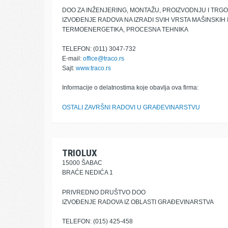
DOO ZA INŽENJERING, MONTAŽU, PROIZVODNJU I TRG
IZVOĐENJE RADOVA NA IZRADI SVIH VRSTA MAŠINSKIH
TERMOENERGETIKA, PROCESNA TEHNIKA
TELEFON: (011) 3047-732
E-mail:
office@traco.rs
Sajt:
www.traco.rs
Informacije o delatnostima koje obavlja ova firma:
OSTALI ZAVRŠNI RADOVI U GRAĐEVINARSTVU
TRIOLUX
15000 ŠABAC
BRAĆE NEDIĆA 1
PRIVREDNO DRUŠTVO DOO
IZVOĐENJE RADOVA IZ OBLASTI GRAĐEVINARSTVA
TELEFON: (015) 425-458