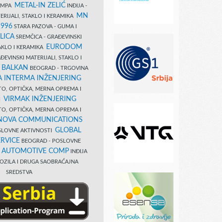
METAL-IN ZELIĆ
TAMPA
INĐIJA -
MN
ERIJALI, STAKLO I KERAMIKA
1996
STARA PAZOVA - GUMA I
LICA
SREMČICA - GRAĐEVINSKI
EURODOM
TAKLO I KERAMIKA
EVINSKI MATERIJALI, STAKLO I
 BALKAN
BEOGRAD - TRGOVINA
 INTERMA INŽENJERING
TO, OPTIČKA, MERNA OPREMA I
VIRMAK INŽENJERING
I
TO, OPTIČKA, MERNA OPREMA I
NOVA COMMUNICATIONS
GLOBAL
SLOVNE AKTIVNOSTI
RVICE
BEOGRAD - POSLOVNE
B AUTOMOTIVE COMP
INĐIJA
OZILA I DRUGA SAOBRAĆAJNA
SREDSTVA