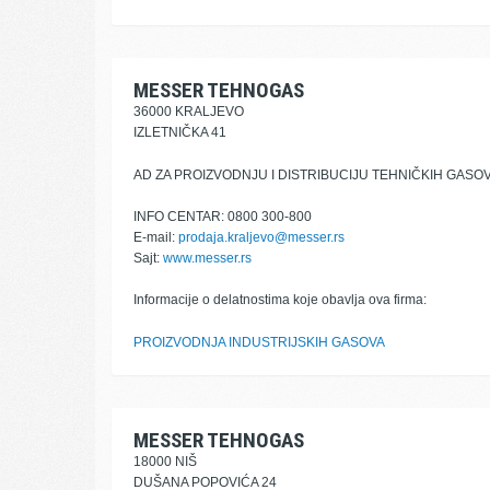
MESSER TEHNOGAS
36000 KRALJEVO
IZLETNIČKA 41
AD ZA PROIZVODNJU I DISTRIBUCIJU TEHNIČKIH GASO
INFO CENTAR: 0800 300-800
E-mail:
prodaja.kraljevo@messer.rs
Sajt:
www.messer.rs
Informacije o delatnostima koje obavlja ova firma:
PROIZVODNJA INDUSTRIJSKIH GASOVA
MESSER TEHNOGAS
18000 NIŠ
DUŠANA POPOVIĆA 24