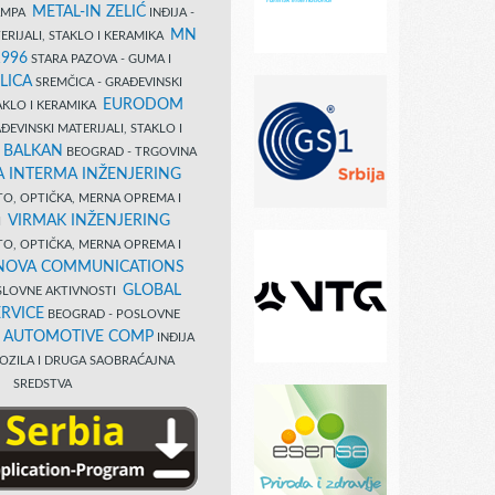
METAL-IN ZELIĆ
TAMPA
INĐIJA -
MN
ERIJALI, STAKLO I KERAMIKA
1996
STARA PAZOVA - GUMA I
LICA
SREMČICA - GRAĐEVINSKI
EURODOM
TAKLO I KERAMIKA
EVINSKI MATERIJALI, STAKLO I
 BALKAN
BEOGRAD - TRGOVINA
 INTERMA INŽENJERING
TO, OPTIČKA, MERNA OPREMA I
VIRMAK INŽENJERING
I
TO, OPTIČKA, MERNA OPREMA I
NOVA COMMUNICATIONS
GLOBAL
SLOVNE AKTIVNOSTI
RVICE
BEOGRAD - POSLOVNE
B AUTOMOTIVE COMP
INĐIJA
OZILA I DRUGA SAOBRAĆAJNA
SREDSTVA