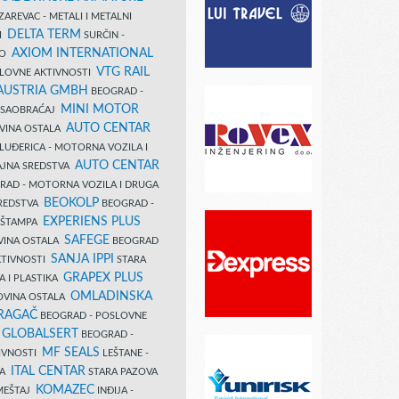
AREVAC - METALI I METALNI
DELTA TERM
DI
SURČIN -
AXIOM INTERNATIONAL
VO
VTG RAIL
SLOVNE AKTIVNOSTI
 AUSTRIA GMBH
BEOGRAD -
MINI MOTOR
I SAOBRAĆAJ
AUTO CENTAR
OVINA OSTALA
LUĐERICA - MOTORNA VOZILA I
AUTO CENTAR
AJNA SREDSTVA
AD - MOTORNA VOZILA I DRUGA
BEOKOLP
REDSTVA
BEOGRAD -
EXPERIENS PLUS
I ŠTAMPA
SAFEGE
VINA OSTALA
BEOGRAD
SANJA IPPI
KTIVNOSTI
STARA
GRAPEX PLUS
A I PLASTIKA
OMLADINSKA
OVINA OSTALA
RAGAČ
BEOGRAD - POSLOVNE
GLOBALSERT
I
BEOGRAD -
MF SEALS
IVNOSTI
LEŠTANE -
ITAL CENTAR
LA
STARA PAZOVA
KOMAZEC
AMEŠTAJ
INĐIJA -