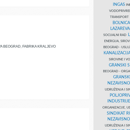
INGAS
INĐ
VODOPRIVR
TRANSPORT 
BOLNICA
LAZAREVA
SOCIJALNI RAD
ENERGIJA, SIRO
VA BEOGRAD, FABRIKA KRALJEVO
BEOGRAD - USL
KANALIZACIJA
SIROVINE I 
GRANSKI S
BEOGRAD - ORGAN
GRANSKI
NEZAVISNO
UDRUŽENJA I SI
POLJOPRI
INDUSTRIJ
ORGANIZACIJE, U
SINDIKAT R
NEZAVISNO
UDRUŽENJA I SI