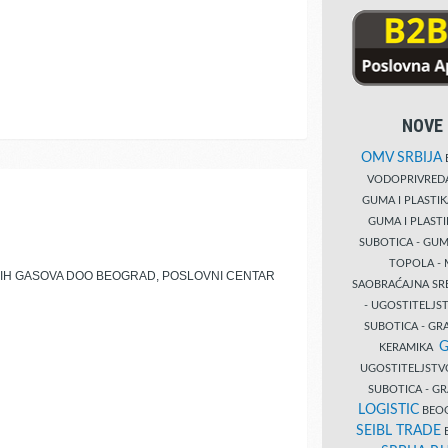
NOVE 
OMV SRBIJA
B
VODOPRIVRE
GUMA I PLASTI
GUMA I PLAST
SUBOTICA - GUM
TOPOLA - 
KIH GASOVA DOO BEOGRAD, POSLOVNI CENTAR
SAOBRAĆAJNA S
- UGOSTITELJS
SUBOTICA - GRA
G
KERAMIKA
UGOSTITELJSTV
SUBOTICA - 
LOGISTIC
BEOG
SEIBL TRADE
B