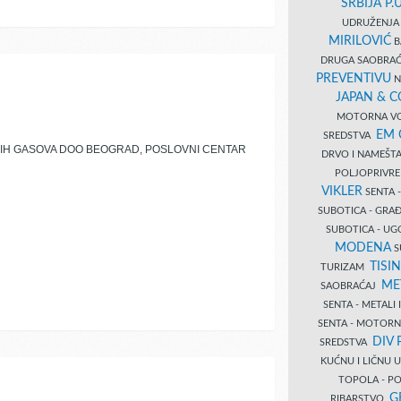
SRBIJA P.U
UDRUŽENJA 
MIRILOVIĆ
B
DRUGA SAOBRAĆ
PREVENTIVU
N
JAPAN & 
MOTORNA VO
EM
SREDSTVA
KIH GASOVA DOO BEOGRAD, POSLOVNI CENTAR
DRVO I NAMEŠT
POLJOPRIVRE
VIKLER
SENTA 
SUBOTICA - GR
SUBOTICA - UG
MODENA
S
TISI
TURIZAM
ME
SAOBRAĆAJ
SENTA - METALI
SENTA - MOTORN
DIV 
SREDSTVA
KUĆNU I LIČNU
TOPOLA - PO
G
RIBARSTVO