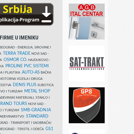
FIRME U IMENIKU
EOGRAD - ENERGIJA, SIROVINE I
TERRA TRADE
DA
NOVI SAD -
OSMOR CO.
KA
HAJDUKOVO -
PROLINE PVC SISTEMI
IKA
AUTO-AS
A I PLASTIKA
BAČKA
MOTORNA VOZILA I DRUGA
DENIS PLUS
REDSTVA
SUBOTICA
METAL SHOP
TVO I TURIZAM
ĐEVINSKI MATERIJALI, STAKLO I
RAND TOURS
NOVI SAD -
SMB-GRADNJA
O I TURIZAM
STANDARD
GRAĐEVINARSTVO
RAD - TRANSPORT I SAOBRAĆAJ
GS1
EOGRAD - TEKSTIL I ODEĆA