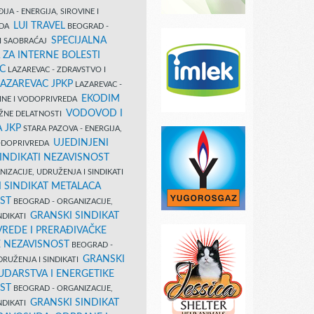
IJA - ENERGIJA, SIROVINE I
LUI TRAVEL
EDA
BEOGRAD -
SPECIJALNA
I SAOBRAĆAJ
 ZA INTERNE BOLESTI
C
LAZAREVAC - ZDRAVSTVO I
LAZAREVAC JPKP
LAZAREVAC -
EKODIM
VINE I VODOPRIVREDA
VODOVOD I
UŽNE DELATNOSTI
 JKP
STARA PAZOVA - ENERGIJA,
UJEDINJENI
VODOPRIVREDA
INDIKATI NEZAVISNOST
IZACIJE, UDRUŽENJA I SINDIKATI
 SINDIKAT METALACA
ST
BEOGRAD - ORGANIZACIJE,
GRANSKI SINDIKAT
NDIKATI
VREDE I PRERAĐIVAČKE
E NEZAVISNOST
BEOGRAD -
GRANSKI
DRUŽENJA I SINDIKATI
UDARSTVA I ENERGETIKE
ST
BEOGRAD - ORGANIZACIJE,
GRANSKI SINDIKAT
NDIKATI