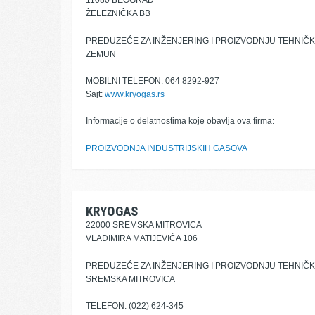
11080 BEOGRAD
ŽELEZNIČKA BB
PREDUZEĆE ZA INŽENJERING I PROIZVODNJU TEHNIČ
ZEMUN
MOBILNI TELEFON: 064 8292-927
Sajt:
www.kryogas.rs
Informacije o delatnostima koje obavlja ova firma:
PROIZVODNJA INDUSTRIJSKIH GASOVA
KRYOGAS
22000 SREMSKA MITROVICA
VLADIMIRA MATIJEVIĆA 106
PREDUZEĆE ZA INŽENJERING I PROIZVODNJU TEHNIČ
SREMSKA MITROVICA
TELEFON: (022) 624-345