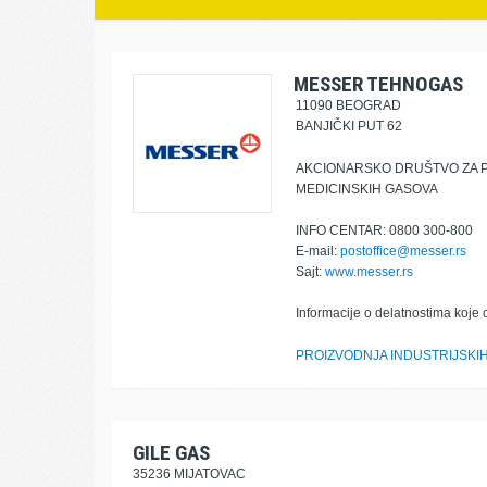
MESSER TEHNOGAS
11090 BEOGRAD
BANJIČKI PUT 62
AKCIONARSKO DRUŠTVO ZA PR
MEDICINSKIH GASOVA
INFO CENTAR: 0800 300-800
E-mail:
postoffice@messer.rs
Sajt:
www.messer.rs
Informacije o delatnostima koje 
PROIZVODNJA INDUSTRIJSKI
GILE GAS
35236 MIJATOVAC