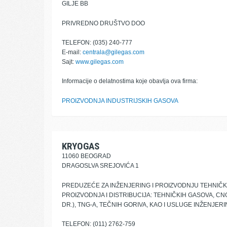
GILJE BB
PRIVREDNO DRUŠTVO DOO
TELEFON: (035) 240-777
E-mail:
centrala@gilegas.com
Sajt:
www.gilegas.com
Informacije o delatnostima koje obavlja ova firma:
PROIZVODNJA INDUSTRIJSKIH GASOVA
KRYOGAS
11060 BEOGRAD
DRAGOSLVA SREJOVIĆA 1
PREDUZEĆE ZA INŽENJERING I PROIZVODNJU TEHNIČ
PROIZVODNJA I DISTRIBUCIJA: TEHNIČKIH GASOVA, CN
DR.), TNG-A, TEČNIH GORIVA, KAO I USLUGE INŽENJER
TELEFON: (011) 2762-759