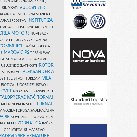
.
BEOGRAD - ORGANIZACIJE,
VULKANIZER
I SINDIKATI
ATAJNICA - MOTORNA VOZILA I
INSTITUT ZA
AJNA SREDSTVA
OVI SAD - POSLOVNE AKTIVNOSTI
COREA MOTORS
NOVI SAD -
ZILA I DRUGA SAOBRAĆAJNA
 COMMERCE
BAČKA TOPOLA -
MAROVIĆ PS
AJ
TREŠNJEVAC -
DA, ŠUMARSTVO I RIBARSTVO
ROTOR
- USLUŽNE DELATNOSTI
ALEKSANDER A
AĐEVINARSTVO
VILA
OSTITELJSTVO I TURIZAM
UBOTICA - UGOSTITELJSTVO I
N CVET
ADORJAN - TRANSPORT I
TALOPRERAĐIVAČ TORNAI
TORNAI
 I METALNI PROIZVODI
A VOZILA I DRUGA SAOBRAĆAJNA
PAPIR
NOVI SAD - PROIZVODI ZA
ZOBNATICA
 UPOTREBU
BAČKA
LJOPRIVREDA, ŠUMARSTVO I
RAĐEVINSKE ARMATURE