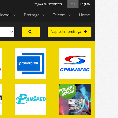
Prijava za Newsletter
Srpski
English
izvodi
Pretrage
Telcom
Home
Napredna pretraga