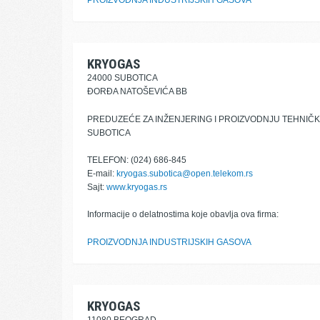
PROIZVODNJA INDUSTRIJSKIH GASOVA
KRYOGAS
24000 SUBOTICA
ĐORĐA NATOŠEVIĆA BB
PREDUZEĆE ZA INŽENJERING I PROIZVODNJU TEHNIČ
SUBOTICA
TELEFON: (024) 686-845
E-mail:
kryogas.subotica@open.telekom.rs
Sajt:
www.kryogas.rs
Informacije o delatnostima koje obavlja ova firma:
PROIZVODNJA INDUSTRIJSKIH GASOVA
KRYOGAS