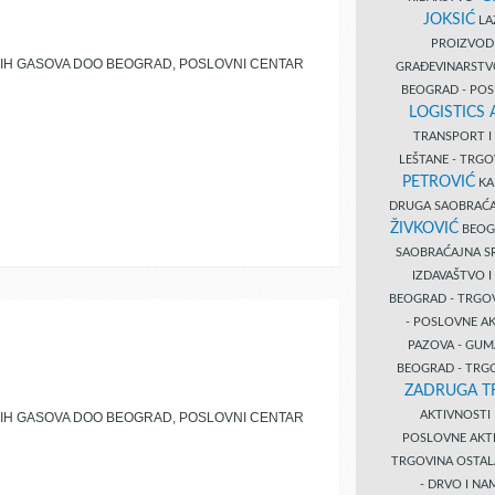
JOKSIĆ
LAZ
PROIZVO
KIH GASOVA DOO BEOGRAD, POSLOVNI CENTAR
GRAĐEVINARST
BEOGRAD - PO
LOGISTICS
TRANSPORT 
LEŠTANE - TRG
PETROVIĆ
KA
DRUGA SAOBRAĆ
ŽIVKOVIĆ
BEOGR
SAOBRAĆAJNA S
IZDAVAŠTVO 
BEOGRAD - TRGO
- POSLOVNE A
PAZOVA - GUM
BEOGRAD - TRG
ZADRUGA T
AKTIVNOST
KIH GASOVA DOO BEOGRAD, POSLOVNI CENTAR
POSLOVNE AKT
TRGOVINA OSTA
- DRVO I N