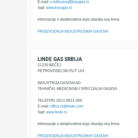
E-mail:
s.mitrovica@kryogas.rs
Sajt:
www.kryogas.rs
Informacije o delatnostima koje obavlja ova firma:
PROIZVODNJA INDUSTRIJSKIH GASOVA
LINDE GAS SRBIJA
21220 BEČEJ
PETROVOSELSKI PUT 143
INDUSTRIJA GASOVA AD
TEHNIČKI, MEDICINSKI I SPECIJALNI GASOVI
TELEFON: (021) 6811-000
E-mail:
office.rs@linde.com
Sajt:
www.linde.rs
Informacije o delatnostima koje obavlja ova firma:
PROIZVODNJA INDUSTRIJSKIH GASOVA