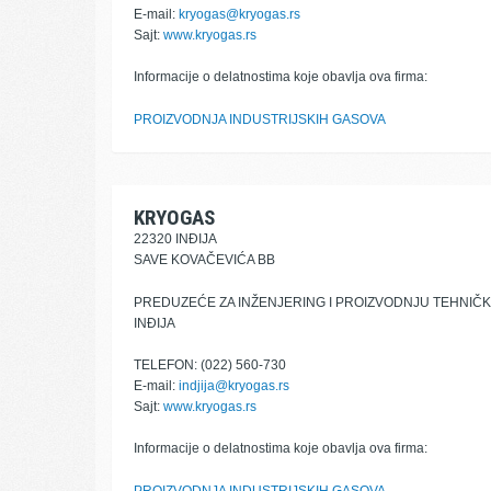
E-mail:
kryogas@kryogas.rs
Sajt:
www.kryogas.rs
Informacije o delatnostima koje obavlja ova firma:
PROIZVODNJA INDUSTRIJSKIH GASOVA
KRYOGAS
22320 INĐIJA
SAVE KOVAČEVIĆA BB
PREDUZEĆE ZA INŽENJERING I PROIZVODNJU TEHNIČ
INĐIJA
TELEFON: (022) 560-730
E-mail:
indjija@kryogas.rs
Sajt:
www.kryogas.rs
Informacije o delatnostima koje obavlja ova firma: