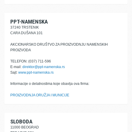
PPT-NAMENSKA
37240 TRSTENIK
CARA DUŠANA 101
AKCIONARSKO DRUŠTVO ZA PROIZVODNJU NAMENSKIH
PROIZVODA
TELEFON: (037) 711-596
E-mail:
direktor@ppt-namenska.rs
Sajt:
www.ppt-namenska.rs
Informacije o delatnostima koje obavlja ova firma:
PROIZVODNJA ORUŽJA I MUNICIJE
SLOBODA
11000 BEOGRAD