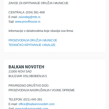
ZAVOD ZA ISPITIVANJE ORUŽJA I MUNICIJE
CENTRALA: (034) 381-468
E-mail:
zavodkg@mts.rs
Sajt:
www.proofhouse.rs
Informacije o delatnostima koje obavlja ova firma:
PROIZVODNJA ORUŽJA I MUNICIJE
TEHNIČKO ISPITIVANJE I ANALIZE
BALKAN NOVOTEH
21000 NOVI SAD
BULEVAR OSLOBOĐENJA 5
PRIVREDNO DRUŠTVO DOO
PROIZVODNJA NAORUŽANJA I VOJNE OPREME
TELEFON: (021) 445-391
E-mail:
office@balkannovoteh.com
Sajt:
www.balkannovoteh.com