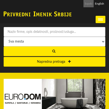
Srpski
English
Napredna pretraga