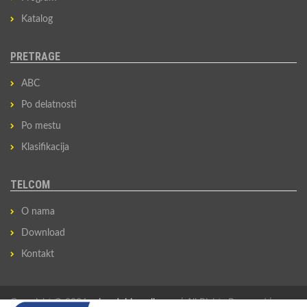
Katalog
PRETRAGE
ABC
Po delatnosti
Po mestu
Klasifikacija
TELCOM
O nama
Download
Kontakt
Copyright © 2026
privredni-imenik.com
| All Rights Reserved |