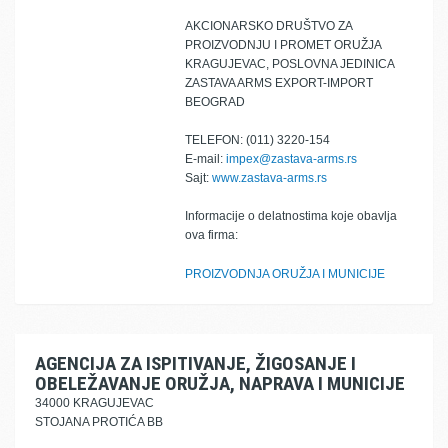
AKCIONARSKO DRUŠTVO ZA
PROIZVODNJU I PROMET ORUŽJA
KRAGUJEVAC, POSLOVNA JEDINICA
ZASTAVA ARMS EXPORT-IMPORT
BEOGRAD
TELEFON: (011) 3220-154
E-mail:
impex@zastava-arms.rs
Sajt:
www.zastava-arms.rs
Informacije o delatnostima koje obavlja
ova firma:
PROIZVODNJA ORUŽJA I MUNICIJE
AGENCIJA ZA ISPITIVANJE, ŽIGOSANJE I
OBELEŽAVANJE ORUŽJA, NAPRAVA I MUNICIJE
34000 KRAGUJEVAC
STOJANA PROTIĆA BB