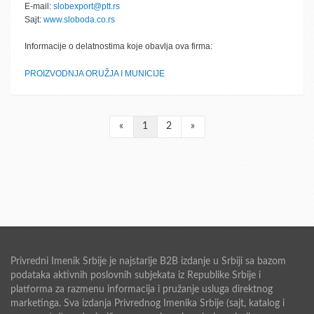
E-mail:
slobexport@ptt.rs
Sajt:
www.sloboda.co.rs
Informacije o delatnostima koje obavlja ova firma:
PROIZVODNJA ORUŽJA I MUNICIJE
«
1
2
»
Privredni Imenik Srbije je najstarije B2B izdanje u Srbiji sa bazom
podataka aktivnih poslovnih subjekata iz Republike Srbije i
platforma za razmenu informacija i pružanje usluga direktnog
marketinga. Sva izdanja Privrednog Imenika Srbije (sajt, katalog i