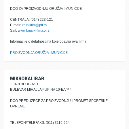
DOO ZA PROIZVODNJU ORUŽJA I MUNICIJE
CENTRALA: (014) 223-121
E-mail:
krusikflm@ptt.rs
Sajt:
www.krusik-flm.co.rs
Informacije o delatnostima koje obavlja ova firma:
PROIZVODNJA ORUŽJA I MUNICIJE
MIKROKALIBAR
11070 BEOGRAD
BULEVAR MIHAJLA PUPINA 10-E/VP 4
DOO PREDUZEĆE ZA PROIZVODNJU I PROMET SPORTSKE
OPREME
TELEFON/TELEFAKS: (011) 3119-624