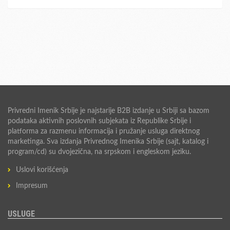
Privredni Imenik Srbije je najstarije B2B izdanje u Srbiji sa bazom
podataka aktivnih poslovnih subjekata iz Republike Srbije i
platforma za razmenu informacija i pružanje usluga direktnog
marketinga. Sva izdanja Privrednog Imenika Srbije (sajt, katalog i
program/cd) su dvojezična, na srpskom i engleskom jeziku.
Uslovi korišćenja
Impresum
USLUGE