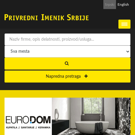
Srpski
English
Napredna pretraga