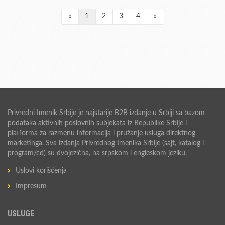
«
1
2
3
4
»
Privredni Imenik Srbije je najstarije B2B izdanje u Srbiji sa bazom
podataka aktivnih poslovnih subjekata iz Republike Srbije i
platforma za razmenu informacija i pružanje usluga direktnog
marketinga. Sva izdanja Privrednog Imenika Srbije (sajt, katalog i
program/cd) su dvojezična, na srpskom i engleskom jeziku.
Uslovi korišćenja
Impresum
USLUGE