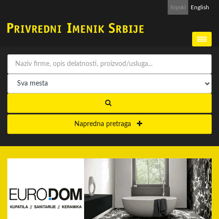
Srpski
English
Napredna pretraga