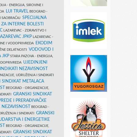
IJA - ENERGIJA, SIROVINE I
LUI TRAVEL
EDA
BEOGRAD -
SPECIJALNA
I SAOBRAĆAJ
 ZA INTERNE BOLESTI
C
LAZAREVAC - ZDRAVSTVO I
LAZAREVAC JPKP
LAZAREVAC -
EKODIM
VINE I VODOPRIVREDA
VODOVOD I
UŽNE DELATNOSTI
 JKP
STARA PAZOVA - ENERGIJA,
UJEDINJENI
VODOPRIVREDA
INDIKATI NEZAVISNOST
IZACIJE, UDRUŽENJA I SINDIKATI
 SINDIKAT METALACA
ST
BEOGRAD - ORGANIZACIJE,
GRANSKI SINDIKAT
NDIKATI
VREDE I PRERAĐIVAČKE
E NEZAVISNOST
BEOGRAD -
GRANSKI
DRUŽENJA I SINDIKATI
UDARSTVA I ENERGETIKE
ST
BEOGRAD - ORGANIZACIJE,
GRANSKI SINDIKAT
NDIKATI