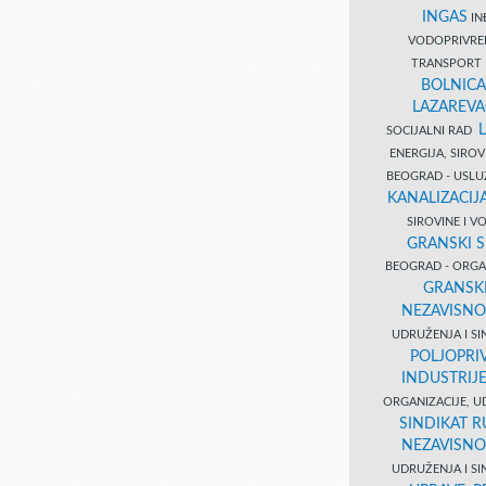
INGAS
INĐ
VODOPRIVR
TRANSPORT 
BOLNICA
LAZAREVA
SOCIJALNI RAD
ENERGIJA, SIRO
BEOGRAD - USL
KANALIZACIJA
SIROVINE I 
GRANSKI S
BEOGRAD - ORGAN
GRANSKI
NEZAVISNO
UDRUŽENJA I SI
POLJOPRI
INDUSTRIJ
ORGANIZACIJE, U
SINDIKAT R
NEZAVISNO
UDRUŽENJA I SI