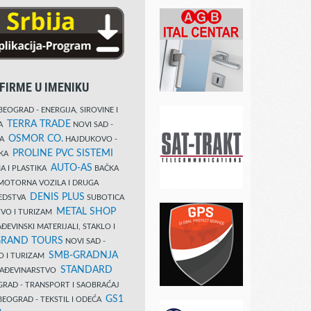
FIRME U IMENIKU
EOGRAD - ENERGIJA, SIROVINE I
TERRA TRADE
DA
NOVI SAD -
OSMOR CO.
KA
HAJDUKOVO -
PROLINE PVC SISTEMI
IKA
AUTO-AS
A I PLASTIKA
BAČKA
MOTORNA VOZILA I DRUGA
DENIS PLUS
REDSTVA
SUBOTICA
METAL SHOP
TVO I TURIZAM
ĐEVINSKI MATERIJALI, STAKLO I
RAND TOURS
NOVI SAD -
SMB-GRADNJA
O I TURIZAM
STANDARD
GRAĐEVINARSTVO
RAD - TRANSPORT I SAOBRAĆAJ
GS1
EOGRAD - TEKSTIL I ODEĆA