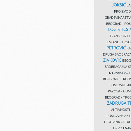
JOKSIĆ
LAZ
PROIZVO
GRAĐEVINARST
BEOGRAD - PO
LOGISTICS
TRANSPORT 
LEŠTANE - TRG
PETROVIĆ
KA
DRUGA SAOBRAĆ
ŽIVKOVIĆ
BEOGR
SAOBRAĆAJNA S
IZDAVAŠTVO 
BEOGRAD - TRGO
- POSLOVNE A
PAZOVA - GUM
BEOGRAD - TRG
ZADRUGA T
AKTIVNOST
POSLOVNE AKT
TRGOVINA OSTA
- DRVO I N