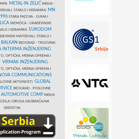
METAL-IN ZELIĆ
TAMPA
INĐIJA -
MN
ERIJALI, STAKLO I KERAMIKA
1996
STARA PAZOVA - GUMA I
LICA
SREMČICA - GRAĐEVINSKI
EURODOM
TAKLO I KERAMIKA
EVINSKI MATERIJALI, STAKLO I
 BALKAN
BEOGRAD - TRGOVINA
 INTERMA INŽENJERING
TO, OPTIČKA, MERNA OPREMA I
VIRMAK INŽENJERING
I
TO, OPTIČKA, MERNA OPREMA I
NOVA COMMUNICATIONS
GLOBAL
SLOVNE AKTIVNOSTI
RVICE
BEOGRAD - POSLOVNE
B AUTOMOTIVE COMP
INĐIJA
OZILA I DRUGA SAOBRAĆAJNA
SREDSTVA