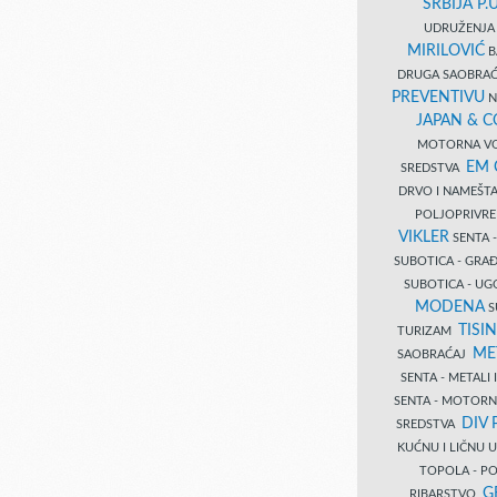
SRBIJA P.U
UDRUŽENJA 
MIRILOVIĆ
B
DRUGA SAOBRAĆ
PREVENTIVU
N
JAPAN & 
MOTORNA VO
EM
SREDSTVA
DRVO I NAMEŠT
POLJOPRIVRE
VIKLER
SENTA 
SUBOTICA - GR
SUBOTICA - UG
MODENA
S
TISI
TURIZAM
ME
SAOBRAĆAJ
SENTA - METALI
SENTA - MOTORN
DIV 
SREDSTVA
KUĆNU I LIČNU
TOPOLA - PO
G
RIBARSTVO