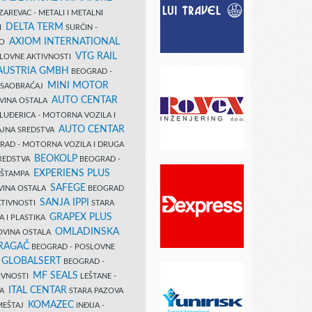
AREVAC - METALI I METALNI
DELTA TERM
DI
SURČIN -
AXIOM INTERNATIONAL
VO
VTG RAIL
SLOVNE AKTIVNOSTI
 AUSTRIA GMBH
BEOGRAD -
MINI MOTOR
I SAOBRAĆAJ
AUTO CENTAR
OVINA OSTALA
LUĐERICA - MOTORNA VOZILA I
AUTO CENTAR
AJNA SREDSTVA
AD - MOTORNA VOZILA I DRUGA
BEOKOLP
REDSTVA
BEOGRAD -
EXPERIENS PLUS
I ŠTAMPA
SAFEGE
VINA OSTALA
BEOGRAD
SANJA IPPI
KTIVNOSTI
STARA
GRAPEX PLUS
A I PLASTIKA
OMLADINSKA
OVINA OSTALA
RAGAČ
BEOGRAD - POSLOVNE
GLOBALSERT
I
BEOGRAD -
MF SEALS
IVNOSTI
LEŠTANE -
ITAL CENTAR
LA
STARA PAZOVA
KOMAZEC
AMEŠTAJ
INĐIJA -