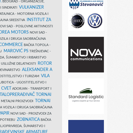
.
BEOGRAD - ORGANIZACIJE,
VULKANIZER
I SINDIKATI
ATAJNICA - MOTORNA VOZILA I
INSTITUT ZA
AJNA SREDSTVA
OVI SAD - POSLOVNE AKTIVNOSTI
COREA MOTORS
NOVI SAD -
ZILA I DRUGA SAOBRAĆAJNA
 COMMERCE
BAČKA TOPOLA -
MAROVIĆ PS
AJ
TREŠNJEVAC -
DA, ŠUMARSTVO I RIBARSTVO
ROTOR
- USLUŽNE DELATNOSTI
ALEKSANDER A
AĐEVINARSTVO
VILA
OSTITELJSTVO I TURIZAM
UBOTICA - UGOSTITELJSTVO I
N CVET
ADORJAN - TRANSPORT I
TALOPRERAĐIVAČ TORNAI
TORNAI
 I METALNI PROIZVODI
A VOZILA I DRUGA SAOBRAĆAJNA
PAPIR
NOVI SAD - PROIZVODI ZA
ZOBNATICA
 UPOTREBU
BAČKA
LJOPRIVREDA, ŠUMARSTVO I
RAĐEVINSKE ARMATURE