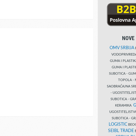
NOVE 
OMV SRBIJA
B
VODOPRIVRE
GUMA I PLASTI
GUMA I PLAST
SUBOTICA - GUM
TOPOLA - 
SAOBRAĆAJNA S
- UGOSTITELJS
SUBOTICA - GRA
G
KERAMIKA
UGOSTITELJSTV
SUBOTICA - 
LOGISTIC
BEOG
SEIBL TRADE
B