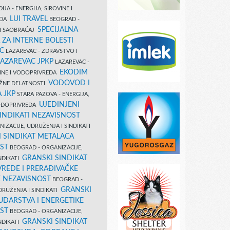
IJA - ENERGIJA, SIROVINE I
LUI TRAVEL
EDA
BEOGRAD -
SPECIJALNA
I SAOBRAĆAJ
 ZA INTERNE BOLESTI
C
LAZAREVAC - ZDRAVSTVO I
LAZAREVAC JPKP
LAZAREVAC -
EKODIM
VINE I VODOPRIVREDA
VODOVOD I
UŽNE DELATNOSTI
 JKP
STARA PAZOVA - ENERGIJA,
UJEDINJENI
VODOPRIVREDA
INDIKATI NEZAVISNOST
IZACIJE, UDRUŽENJA I SINDIKATI
 SINDIKAT METALACA
ST
BEOGRAD - ORGANIZACIJE,
GRANSKI SINDIKAT
NDIKATI
VREDE I PRERAĐIVAČKE
E NEZAVISNOST
BEOGRAD -
GRANSKI
DRUŽENJA I SINDIKATI
UDARSTVA I ENERGETIKE
ST
BEOGRAD - ORGANIZACIJE,
GRANSKI SINDIKAT
NDIKATI