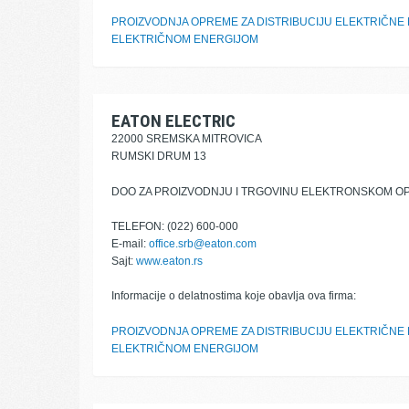
PROIZVODNJA OPREME ZA DISTRIBUCIJU ELEKTRIČNE 
ELEKTRIČNOM ENERGIJOM
EATON ELECTRIC
22000 SREMSKA MITROVICA
RUMSKI DRUM 13
DOO ZA PROIZVODNJU I TRGOVINU ELEKTRONSKOM 
TELEFON: (022) 600-000
E-mail:
office.srb@eaton.com
Sajt:
www.eaton.rs
Informacije o delatnostima koje obavlja ova firma:
PROIZVODNJA OPREME ZA DISTRIBUCIJU ELEKTRIČNE 
ELEKTRIČNOM ENERGIJOM