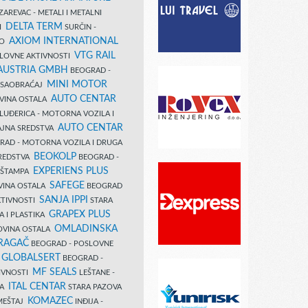
AREVAC - METALI I METALNI
DELTA TERM
DI
SURČIN -
AXIOM INTERNATIONAL
VO
VTG RAIL
SLOVNE AKTIVNOSTI
 AUSTRIA GMBH
BEOGRAD -
MINI MOTOR
I SAOBRAĆAJ
AUTO CENTAR
OVINA OSTALA
LUĐERICA - MOTORNA VOZILA I
AUTO CENTAR
AJNA SREDSTVA
AD - MOTORNA VOZILA I DRUGA
BEOKOLP
REDSTVA
BEOGRAD -
EXPERIENS PLUS
I ŠTAMPA
SAFEGE
VINA OSTALA
BEOGRAD
SANJA IPPI
KTIVNOSTI
STARA
GRAPEX PLUS
A I PLASTIKA
OMLADINSKA
OVINA OSTALA
RAGAČ
BEOGRAD - POSLOVNE
GLOBALSERT
I
BEOGRAD -
MF SEALS
IVNOSTI
LEŠTANE -
ITAL CENTAR
LA
STARA PAZOVA
KOMAZEC
AMEŠTAJ
INĐIJA -