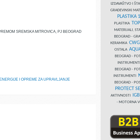
IZDAVAŠTVO I Š
GRAĐEVINSKI MAT
PLASTIKA 
TOP
PLASTIKA
MATERIJALI, S
PREMOM SREMSKA MITROVICA, PJ BEOGRAD
BEOGRAD - GRAĐ
CWG
KERAMIKA
AQUA
OSTALA
BEOGRAD - FO
INSTRUMENT
BEOGRAD - FO
INSTRUMENTI
ENERGIJE I OPREME ZA UPRAVLJANJE
BEOGRAD - PO
PROTECT SE
IG
AKTIVNOSTI
- MOTORNA V