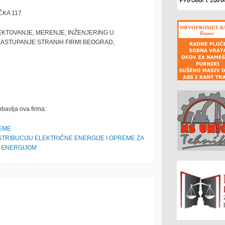
KA 117
EKTOVANJE, MERENJE, INŽENJERING U
ZASTUPANJE STRANIH FIRMI BEOGRAD,
obavlja ova firma:
EME
TRIBUCIJU ELEKTRIČNE ENERGIJE I OPREME ZA
 ENERGIJOM