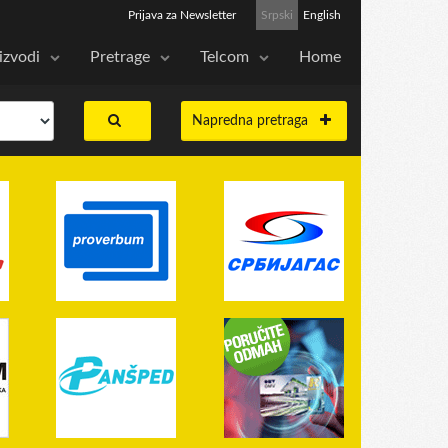
Prijava za Newsletter
Srpski
English
izvodi
Pretrage
Telcom
Home
Napredna pretraga