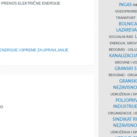
I PRENOS ELEKTRIČNE ENERGIJE
INGAS
INĐ
VODOPRIVR
TRANSPORT 
BOLNICA
LAZAREVA
SOCIJALNI RAD
ENERGIJA, SIRO
BEOGRAD - USL
ENERGIJE I OPREME ZA UPRAVLJANJE
KANALIZACIJA
SIROVINE I 
GRANSKI S
BEOGRAD - ORGAN
GRANSKI
NEZAVISNO
UDRUŽENJA I SI
POLJOPRI
INDUSTRIJ
OO
ORGANIZACIJE, U
SINDIKAT R
NEZAVISNO
UDRUŽENJA I SI