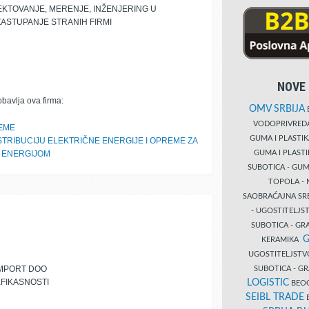
EKTOVANJE, MERENJE, INŽENJERING U
ZASTUPANJE STRANIH FIRMI
NOVE 
obavlja ova firma:
OMV SRBIJA
B
VODOPRIVRE
EME
GUMA I PLASTI
TRIBUCIJU ELEKTRIČNE ENERGIJE I OPREME ZA
GUMA I PLAST
 ENERGIJOM
SUBOTICA - GUM
TOPOLA - 
SAOBRAĆAJNA S
- UGOSTITELJS
SUBOTICA - GRA
G
KERAMIKA
UGOSTITELJSTV
IMPORT DOO
SUBOTICA - 
FIKASNOSTI
LOGISTIC
BEOG
SEIBL TRADE
B