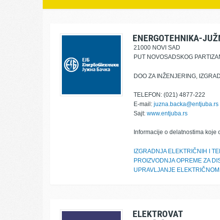
ENERGOTEHNIKA-JUŽ
21000 NOVI SAD
PUT NOVOSADSKOG PARTIZA
DOO ZA INŽENJERING, IZGRA
TELEFON: (021) 4877-222
E-mail:
juzna.backa@entjuba.rs
Sajt:
www.entjuba.rs
Informacije o delatnostima koje 
IZGRADNJA ELEKTRIČNIH I 
PROIZVODNJA OPREME ZA DIS
UPRAVLJANJE ELEKTRIČNOM
ELEKTROVAT