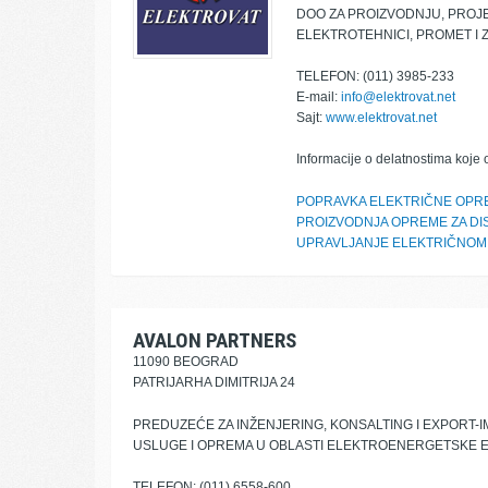
DOO ZA PROIZVODNJU, PROJ
ELEKTROTEHNICI, PROMET I 
TELEFON: (011) 3985-233
E-mail:
info@elektrovat.net
Sajt:
www.elektrovat.net
Informacije o delatnostima koje 
POPRAVKA ELEKTRIČNE OPR
PROIZVODNJA OPREME ZA DIS
UPRAVLJANJE ELEKTRIČNOM
AVALON PARTNERS
11090 BEOGRAD
PATRIJARHA DIMITRIJA 24
PREDUZEĆE ZA INŽENJERING, KONSALTING I EXPORT-
USLUGE I OPREMA U OBLASTI ELEKTROENERGETSKE E
TELEFON: (011) 6558-600