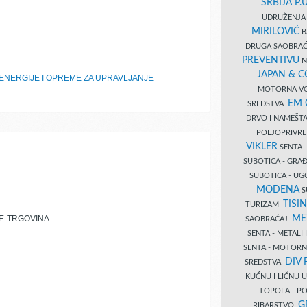
SRBIJA P.U
UDRUŽENJA 
MIRILOVIĆ
B
DRUGA SAOBRAĆ
PREVENTIVU
N
JAPAN & 
ENERGIJE I OPREME ZA UPRAVLJANJE
MOTORNA VO
EM
SREDSTVA
DRVO I NAMEŠT
POLJOPRIVRE
VIKLER
SENTA 
SUBOTICA - GR
SUBOTICA - UG
MODENA
S
TISI
TURIZAM
ME
 E-TRGOVINA
SAOBRAĆAJ
SENTA - METALI
SENTA - MOTORN
DIV 
SREDSTVA
KUĆNU I LIČNU
TOPOLA - PO
G
RIBARSTVO