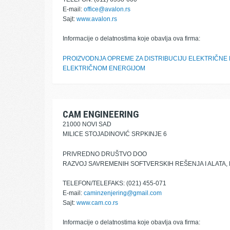
E-mail:
office@avalon.rs
Sajt:
www.avalon.rs
Informacije o delatnostima koje obavlja ova firma:
PROIZVODNJA OPREME ZA DISTRIBUCIJU ELEKTRIČNE 
ELEKTRIČNOM ENERGIJOM
CAM ENGINEERING
21000 NOVI SAD
MILICE STOJADINOVIĆ SRPKINJE 6
PRIVREDNO DRUŠTVO DOO
RAZVOJ SAVREMENIH SOFTVERSKIH REŠENJA I ALATA,
TELEFON/TELEFAKS: (021) 455-071
E-mail:
caminzenjering@gmail.com
Sajt:
www.cam.co.rs
Informacije o delatnostima koje obavlja ova firma: