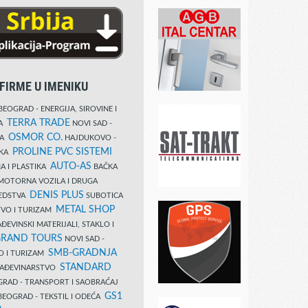
FIRME U IMENIKU
EOGRAD - ENERGIJA, SIROVINE I
TERRA TRADE
DA
NOVI SAD -
OSMOR CO.
KA
HAJDUKOVO -
PROLINE PVC SISTEMI
IKA
AUTO-AS
A I PLASTIKA
BAČKA
MOTORNA VOZILA I DRUGA
DENIS PLUS
REDSTVA
SUBOTICA
METAL SHOP
TVO I TURIZAM
ĐEVINSKI MATERIJALI, STAKLO I
RAND TOURS
NOVI SAD -
SMB-GRADNJA
O I TURIZAM
STANDARD
GRAĐEVINARSTVO
RAD - TRANSPORT I SAOBRAĆAJ
GS1
EOGRAD - TEKSTIL I ODEĆA