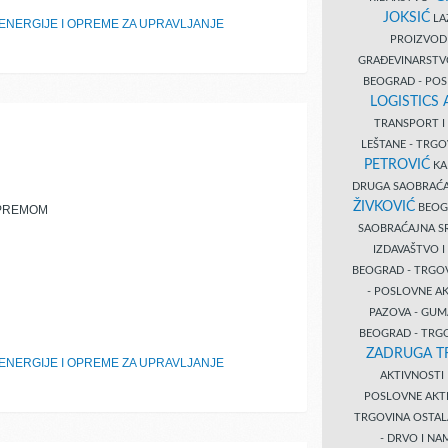
JOKSIĆ
LAZ
ENERGIJE I OPREME ZA UPRAVLJANJE
PROIZVO
GRAĐEVINARST
BEOGRAD - PO
LOGISTICS
TRANSPORT 
LEŠTANE - TRG
PETROVIĆ
KA
DRUGA SAOBRAĆ
ŽIVKOVIĆ
BEOGR
OPREMOM
SAOBRAĆAJNA S
IZDAVAŠTVO 
BEOGRAD - TRGO
- POSLOVNE A
PAZOVA - GUM
BEOGRAD - TRG
ZADRUGA T
ENERGIJE I OPREME ZA UPRAVLJANJE
AKTIVNOST
POSLOVNE AKT
TRGOVINA OSTA
- DRVO I N