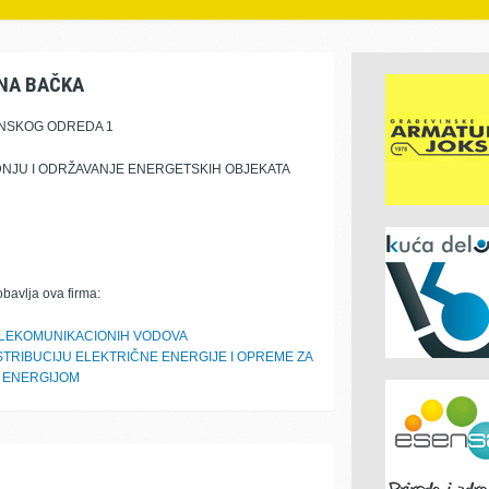
NA BAČKA
NSKOG ODREDA 1
DNJU I ODRŽAVANJE ENERGETSKIH OBJEKATA
obavlja ova firma:
TELEKOMUNIKACIONIH VODOVA
TRIBUCIJU ELEKTRIČNE ENERGIJE I OPREME ZA
 ENERGIJOM