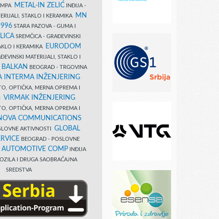
METAL-IN ZELIĆ
TAMPA
INĐIJA -
MN
ERIJALI, STAKLO I KERAMIKA
1996
STARA PAZOVA - GUMA I
LICA
SREMČICA - GRAĐEVINSKI
EURODOM
TAKLO I KERAMIKA
EVINSKI MATERIJALI, STAKLO I
 BALKAN
BEOGRAD - TRGOVINA
 INTERMA INŽENJERING
TO, OPTIČKA, MERNA OPREMA I
VIRMAK INŽENJERING
I
TO, OPTIČKA, MERNA OPREMA I
NOVA COMMUNICATIONS
GLOBAL
SLOVNE AKTIVNOSTI
RVICE
BEOGRAD - POSLOVNE
B AUTOMOTIVE COMP
INĐIJA
OZILA I DRUGA SAOBRAĆAJNA
SREDSTVA