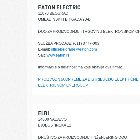
EATON ELECTRIC
11070 BEOGRAD
OMLADINSKIH BRIGADA 90-B
DOO ZA PROIZVODNJU I TRGOVINU ELEKTRONSKOM O
SLUŽBA PRODAJE: (011) 3777-003
E-mail:
officebelgrade@eaton.com
Sajt:
www.eaton.rs
Informacije o delatnostima koje obavlja ova firma:
PROIZVODNJA OPREME ZA DISTRIBUCIJU ELEKTRIČNE 
ELEKTRIČNOM ENERGIJOM
ELBI
14000 VALJEVO
LJUBOSTINSKA 12
DRUŠTVO ZA PROIZVODNJU I INŽENJERING DOO