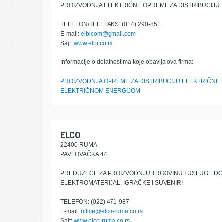
PROIZVODNJA ELEKTRIČNE OPREME ZA DISTRIBUCIJU 
TELEFON/TELEFAKS: (014) 290-851
E-mail:
elbicom@gmail.com
Sajt:
www.elbi.co.rs
Informacije o delatnostima koje obavlja ova firma:
PROIZVODNJA OPREME ZA DISTRIBUCIJU ELEKTRIČNE 
ELEKTRIČNOM ENERGIJOM
ELCO
22400 RUMA
PAVLOVAČKA 44
PREDUZEĆE ZA PROIZVODNJU TRGOVINU I USLUGE D
ELEKTROMATERIJAL, IGRAČKE I SUVENIRI
TELEFON: (022) 471-987
E-mail:
office@elco-ruma.co.rs
Sajt:
www.elco-ruma.co.rs