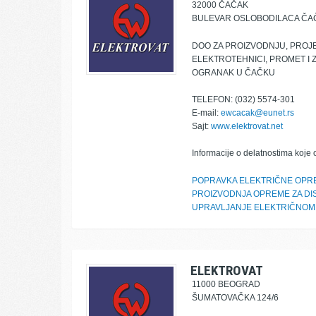
32000 ČAČAK
BULEVAR OSLOBODILACA ČAČ
DOO ZA PROIZVODNJU, PROJ
ELEKTROTEHNICI, PROMET I 
OGRANAK U ČAČKU
TELEFON: (032) 5574-301
E-mail:
ewcacak@eunet.rs
Sajt:
www.elektrovat.net
Informacije o delatnostima koje 
POPRAVKA ELEKTRIČNE OPR
PROIZVODNJA OPREME ZA DIS
UPRAVLJANJE ELEKTRIČNOM
ELEKTROVAT
11000 BEOGRAD
ŠUMATOVAČKA 124/6