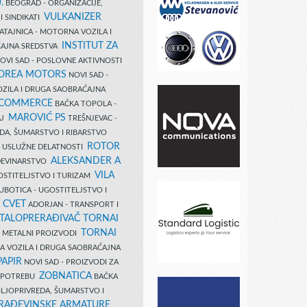
.
BEOGRAD - ORGANIZACIJE,
VULKANIZER
I SINDIKATI
ATAJNICA - MOTORNA VOZILA I
INSTITUT ZA
AJNA SREDSTVA
OVI SAD - POSLOVNE AKTIVNOSTI
COREA MOTORS
NOVI SAD -
ZILA I DRUGA SAOBRAĆAJNA
 COMMERCE
BAČKA TOPOLA -
MAROVIĆ PS
AJ
TREŠNJEVAC -
DA, ŠUMARSTVO I RIBARSTVO
ROTOR
- USLUŽNE DELATNOSTI
ALEKSANDER A
AĐEVINARSTVO
VILA
OSTITELJSTVO I TURIZAM
UBOTICA - UGOSTITELJSTVO I
N CVET
ADORJAN - TRANSPORT I
TALOPRERAĐIVAČ TORNAI
TORNAI
 I METALNI PROIZVODI
A VOZILA I DRUGA SAOBRAĆAJNA
PAPIR
NOVI SAD - PROIZVODI ZA
ZOBNATICA
 UPOTREBU
BAČKA
LJOPRIVREDA, ŠUMARSTVO I
RAĐEVINSKE ARMATURE